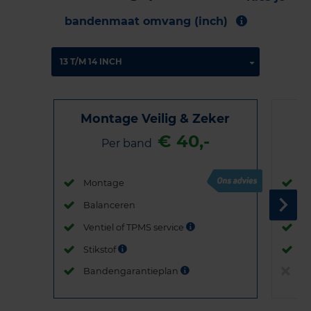
bandenmaat omvang (inch)
Montage Veilig & Zeker
€ 40,-
Per band
Montage
M
Balanceren
B
Ventiel of TPMS service
Ve
Stikstof
St
Bandengarantieplan
B