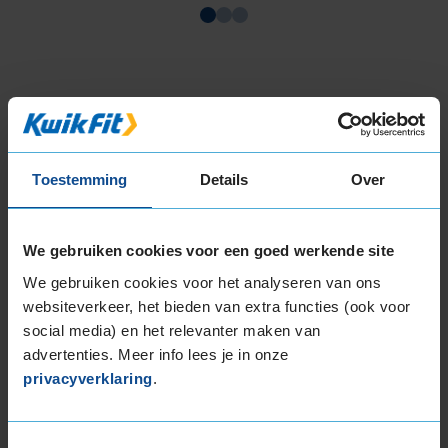
Item
1
of
3
Toestemming
Details
Over
Beschikbare bandenmaten
17-inch banden
We gebruiken cookies voor een goed werkende site
205/45R17 88V EXTRALOAD
205/50R17 93H EXTRALOAD
We gebruiken cookies voor het analyseren van ons
205/50R17 93V EXTRALOAD
websiteverkeer, het bieden van extra functies (ook voor
205/55R17 95V EXTRALOAD
social media) en het relevanter maken van
205/60R17 93H
advertenties. Meer info lees je in onze
215/40R17 87V EXTRALOAD
privacyverklaring
.
215/45R17 91V EXTRALOAD
215/50R17 95V EXTRALOAD
Toestemmingsselectie