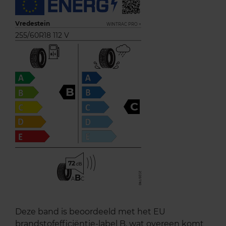
Vredestein
WINTRAC PRO +
255/60R18 112 V
B
C
72
B
A
C
Deze band is beoordeeld met het EU
brandstofefficiëntie-label B, wat overeen komt