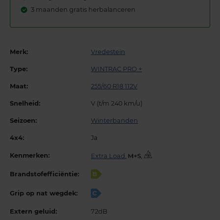
3 maanden gratis herbalanceren
Merk:
Vredestein
Type:
WINTRAC PRO +
Maat:
255/60 R18 112V
Snelheid:
V (t/m 240 km/u)
Seizoen:
Winterbanden
4x4:
Ja
Kenmerken:
Extra Load
,
,
Brandstofefficiëntie:
B
Grip op nat wegdek:
C
Extern geluid:
72dB