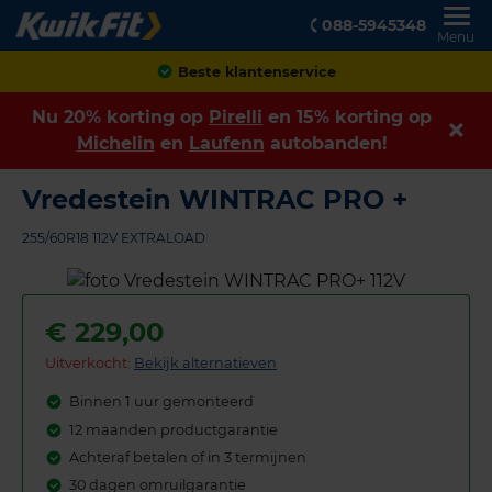
088-5945348
Menu
Achteraf betalen
Nu 20% korting op
Pirelli
en 15% korting op
Michelin
en
Laufenn
autobanden!
Vredestein WINTRAC PRO +
255/60R18 112V EXTRALOAD
€
229,00
Uitverkocht:
Bekijk alternatieven
Binnen 1 uur gemonteerd
12 maanden productgarantie
Achteraf betalen of in 3 termijnen
30 dagen omruilgarantie