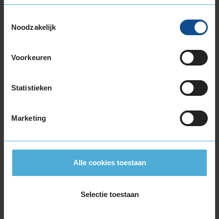
215/40R17 87V EXTRALOAD
215/45R17 91V EXTRALOAD
Toestemmingsselectie
215/50R17 95V EXTRALOAD
Noodzakelijk
215/55R17 94H
215/55R17 98V EXTRALOAD
Voorkeuren
215/60R17 100V EXTRALOAD
215/60R17 96H
215/65R17 103V EXTRALOAD
Statistieken
215/65R17 99V
225/45R17 91H
Marketing
225/45R17 94H EXTRALOAD
225/45R17 94V EXTRALOAD
225/50R17 98H EXTRALOAD
225/50R17 98V EXTRALOAD
Alle cookies toestaan
225/55R17 101V EXTRALOAD
225/55R17 97H
Selectie toestaan
225/60R17 103V EXTRALOAD
225/65R17 106H EXTRALOAD