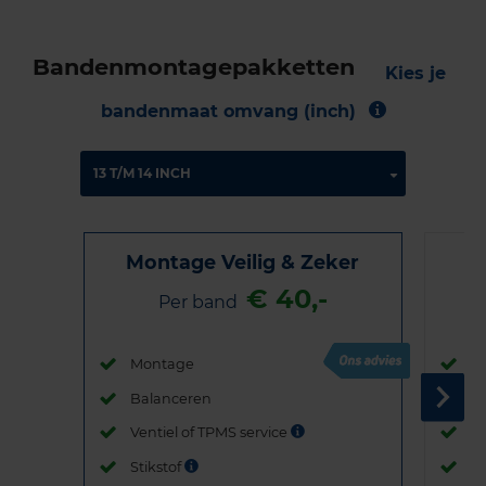
Bandenmontagepakketten
Kies je
bandenmaat omvang (inch)
Montage Veilig & Zeker
€ 40,-
Per band
Montage
M
Balanceren
B
Ventiel of TPMS service
Ve
Stikstof
St