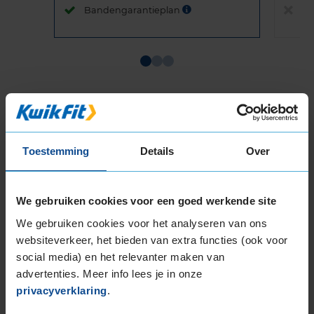
Bandengarantieplan
B
Item
1
of
3
Toestemming
Details
Over
Beschikbare bandenmaten
We gebruiken cookies voor een goed werkende site
17-inch banden
We gebruiken cookies voor het analyseren van ons
205/45R17 88V EXTRALOAD
websiteverkeer, het bieden van extra functies (ook voor
205/50R17 93H EXTRALOAD
social media) en het relevanter maken van
205/50R17 93V EXTRALOAD
advertenties. Meer info lees je in onze
205/55R17 95V EXTRALOAD
privacyverklaring
.
205/60R17 93H