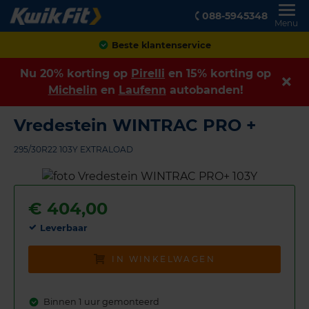
088-5945348
Menu
Achteraf betalen
Nu 20% korting op
Pirelli
en 15% korting op
Michelin
en
Laufenn
autobanden!
Vredestein WINTRAC PRO +
295/30R22 103Y EXTRALOAD
€
404,00
Leverbaar
IN WINKELWAGEN
Binnen 1 uur gemonteerd