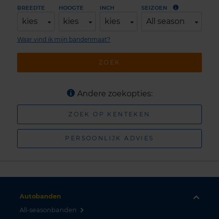
BREEDTE
HOOGTE
INCH
SEIZOEN
kies
kies
kies
All season
Waar vind ik mijn bandenmaat?
ZOEK
Andere zoekopties:
ZOEK OP KENTEKEN
PERSOONLIJK ADVIES
Autobanden
All-seasonbanden