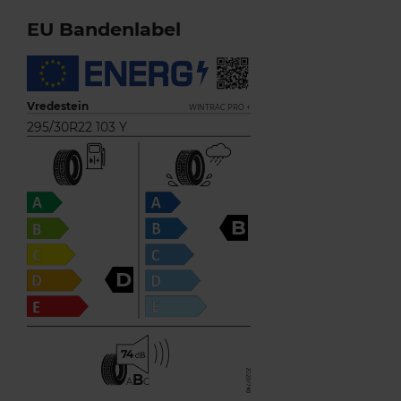
EU Bandenlabel
Vredestein
WINTRAC PRO +
295/30R22 103 Y
B
D
74
B
A
C