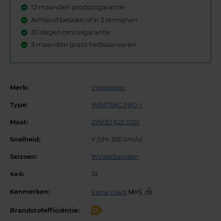
12 maanden productgarantie
Achteraf betalen of in 3 termijnen
30 dagen omruilgarantie
3 maanden gratis herbalanceren
Merk:
Vredestein
Type:
WINTRAC PRO +
Maat:
295/30 R22 103Y
Snelheid:
Y (t/m 300 km/u)
Seizoen:
Winterbanden
4x4:
Ja
Kenmerken:
Extra Load
,
,
Brandstofefficiëntie:
D