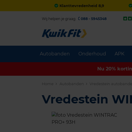
Klanttevredenheid 8,9
Wij helpen je graag.
088 - 5945348
Autobanden
Onderhoud
APK
Nu 20% korti
Home
Autobanden
Vredestein autoband
Vredestein W