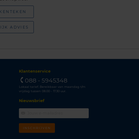
 KENTEKEN
IJK ADVIES
Klantenservice
088 - 5945348
Lokaal tarief. Bereikbaar van maandag t/m
vrijdag tussen 08.00 - 17.30 uur.
Nieuwsbrief
INSCHRIJVEN