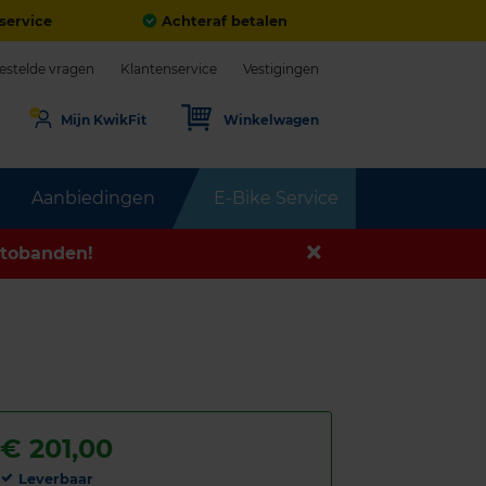
service
Achteraf betalen
estelde vragen
Klantenservice
Vestigingen
Mijn KwikFit
Winkelwagen
Aanbiedingen
E-Bike Service
tobanden!
€
201,00
Leverbaar