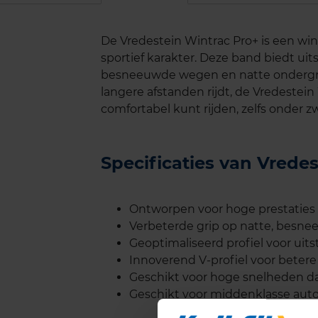
De Vredestein Wintrac Pro+ is een wi
sportief karakter. Deze band biedt uit
besneeuwde wegen en natte ondergron
langere afstanden rijdt, de Vredestein 
comfortabel kunt rijden, zelfs onder
Specificaties van Vrede
Ontworpen voor hoge prestatie
Verbeterde grip op natte, besne
Geoptimaliseerd profiel voor uit
Innoverend V-profiel voor betere 
Geschikt voor hoge snelheden dan
Geschikt voor middenklasse auto'