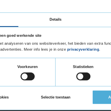
vensduur
Details
rpen met duurzaamheid in gedachten. Dankzij
sel blijft de band flexibel bij lage
een goed werkende site
 gaat van de slijtvastheid. Testresultaten van
t analyseren van ons websiteverkeer, het bieden van extra func
 ANWB tonen aan dat de levensduur van deze
advertenties. Meer info lees je in onze
privacyverklaring
.
langer kunt profiteren van de uitstekende
Voorkeuren
Statistieken
uid
edestein Wintrac Pro+ is het lage geluidsniveau.
ecibel is deze band relatief stil in vergelijking
gt bij aan een comfortabele rijervaring, zelfs op
okies
Selectie toestaan
A
eavanceerde rubbertechnologie en het
 dempen.