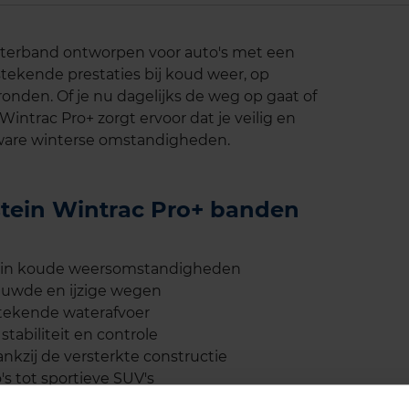
nterband ontworpen voor auto's met een
stekende prestaties bij koud weer, op
den. Of je nu dagelijks de weg op gaat of
Wintrac Pro+ zorgt ervoor dat je veilig en
 zware winterse omstandigheden.
stein Wintrac Pro+ banden
s in koude weersomstandigheden
euwde en ijzige wegen
stekende waterafvoer
stabiliteit en controle
kzij de versterkte constructie
s tot sportieve SUV's