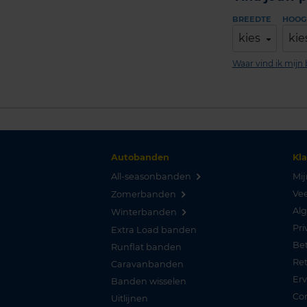
BREEDTE
HOOG
kies
kie
Waar vind ik mij
Autobanden
Kl
All-seasonbanden
Mij
Vee
Zomerbanden
Al
Winterbanden
Pri
Extra Load banden
Be
Runflat banden
Re
Caravanbanden
Er
Banden wisselen
Co
Uitlijnen