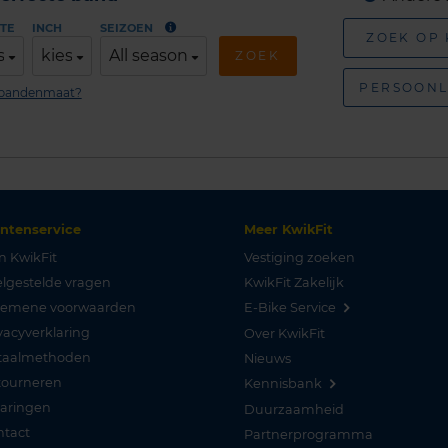
TE
INCH
SEIZOEN
ZOEK OP
s
kies
All season
ZOEK
PERSOONL
n bandenmaat?
antenservice
Meer KwikFit
n KwikFit
Vestiging zoeken
lgestelde vragen
KwikFit Zakelijk
gemene voorwaarden
E-Bike Service
vacyverklaring
Over KwikFit
taalmethoden
Nieuws
tourneren
Kennisbank
varingen
Duurzaamheid
ntact
Partnerprogramma