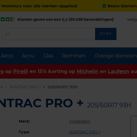
Monteurs voor alle merken opgeleid
Beste klanten
Klanten geven ons een
8,9
(90.038 beoordelingen)
Veelg
ZOEK
Airco
Accu
Glas
Remmen
Overige diensten
ng op
Pirelli
en 15% korting op
Michelin
en
Laufenn
au
en
WINTRAC PRO +
205/60R17 93H
INTRAC PRO +
205/60R17 93H
Merk:
Vredestein
Type:
WINTRAC PRO +