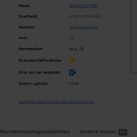
Maat:
205/60 R17 93H
Snelheid:
H (t/m 210 km/u)
Seizoen:
Winterbanden
4x4:
Ja
Kenmerken:
,
Brandstofefficiëntie:
C
Grip op nat wegdek:
B
Extern geluid:
71dB
Vergelijk deze band met alternatieven
Bandenmontage­pakketten
Andere maten
135