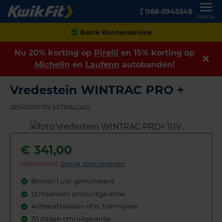
088-5945348
Menu
Achteraf betalen
Nu 20% korting op
Pirelli
en 15% korting op
Michelin
en
Laufenn
autobanden!
Vredestein WINTRAC PRO +
285/45R19 111V EXTRALOAD
€
341,00
Uitverkocht:
Bekijk alternatieven
Binnen 1 uur gemonteerd
12 maanden productgarantie
Achteraf betalen of in 3 termijnen
30 dagen omruilgarantie