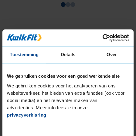
Item
1
of
3
Toestemming
Details
Over
Beschikbare bandenmaten
17-inch banden
We gebruiken cookies voor een goed werkende site
205/45R17 88V EXTRALOAD
205/50R17 93H EXTRALOAD
We gebruiken cookies voor het analyseren van ons
205/50R17 93V EXTRALOAD
websiteverkeer, het bieden van extra functies (ook voor
205/55R17 95V EXTRALOAD
social media) en het relevanter maken van
205/60R17 93H
advertenties. Meer info lees je in onze
215/40R17 87V EXTRALOAD
privacyverklaring
.
215/45R17 91V EXTRALOAD
215/50R17 95V EXTRALOAD
Toestemmingsselectie