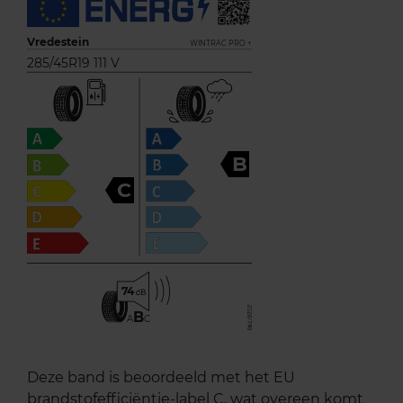
Vredestein
WINTRAC PRO +
285/45R19 111 V
B
C
74
B
A
C
Deze band is beoordeeld met het EU
brandstofefficiëntie-label C, wat overeen komt