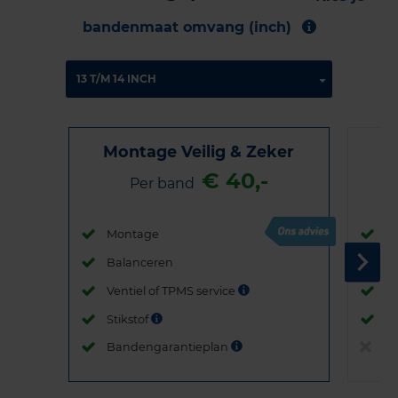
bandenmaat omvang (inch)
Montage Veilig & Zeker
€ 40,-
Per band
Montage
M
Balanceren
B
Ventiel of TPMS service
Ve
Stikstof
St
Bandengarantieplan
B