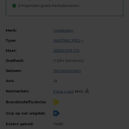
3 maanden gratis herbalanceren
Merk:
Vredestein
Type:
WINTRAC PRO +
Maat:
285/45 R19 111V
Snelheid:
V (t/m 240 km/u)
Seizoen:
Winterbanden
4x4:
Ja
Kenmerken:
Extra Load
,
,
Brandstofefficiëntie:
C
Grip op nat wegdek:
B
Extern geluid:
74dB