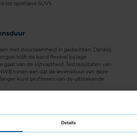
s tot sportieve SUV's
vensduur
rpen met duurzaamheid in gedachten. Dankzij
sel blijft de band flexibel bij lage
 gaat van de slijtvastheid. Testresultaten van
 ANWB tonen aan dat de levensduur van deze
langer kunt profiteren van de uitstekende
uid
edestein Wintrac Pro+ is het lage geluidsniveau.
Details
ecibel is deze band relatief stil in vergelijking
gt bij aan een comfortabele rijervaring, zelfs op