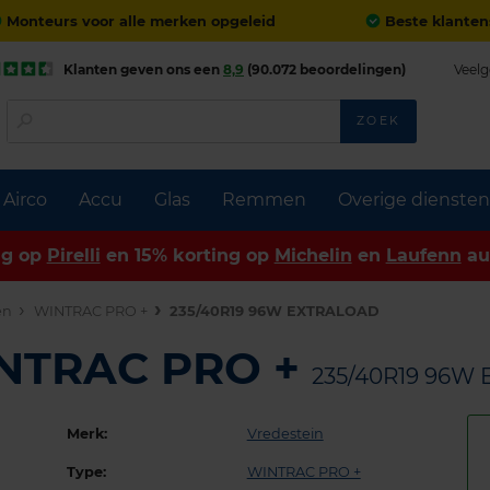
Monteurs voor alle merken opgeleid
Beste klanten
Klanten geven ons een
8,9
(90.072 beoordelingen)
Veelg
ZOEK
Airco
Accu
Glas
Remmen
Overige diensten
ng op
Pirelli
en 15% korting op
Michelin
en
Laufenn
au
en
WINTRAC PRO +
235/40R19 96W EXTRALOAD
INTRAC PRO +
235/40R19 96W
Merk:
Vredestein
Type:
WINTRAC PRO +