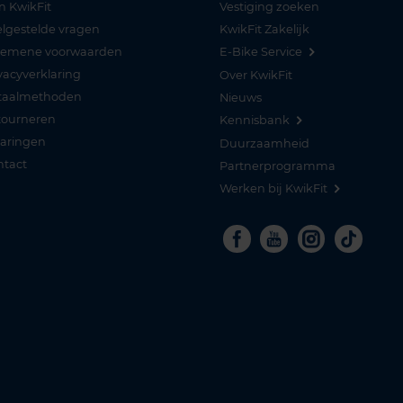
n KwikFit
Vestiging zoeken
lgestelde vragen
KwikFit Zakelijk
gemene voorwaarden
E-Bike Service
vacyverklaring
Over KwikFit
taalmethoden
Nieuws
tourneren
Kennisbank
varingen
Duurzaamheid
ntact
Partnerprogramma
Werken bij KwikFit
Facebook
Youtube
Instagra
Tikto