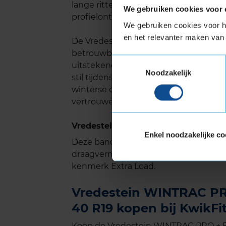
lange ritten of op ruwe wegen. De g
We gebruiken cookies voor 
profielontwerp helpen het geluid te
We gebruiken cookies voor he
en het relevanter maken van 
De Vredestein Wintrac Pro+ is een ide
betrouwbare en veilige winterband m
Toestemmingsselectie
uitstekende grip op natte en besnee
Noodzakelijk
stil tijdens het rijden. Of je nu dagelij
winterse omstandigheden, de Vredeste
vertrouwen de weg op kunt.
Vredestein WINTRAC PRO + met Extr
Enkel noodzakelijke co
Deze band is ook geschikt voor voer
draagvermogen nodig hebben. Verste
kenmerk Extra Load.
Vredestein WINTRAC PRO
40 R19 kopen bij KwikFi
Koop de Vredestein WINTRAC PRO + Ex