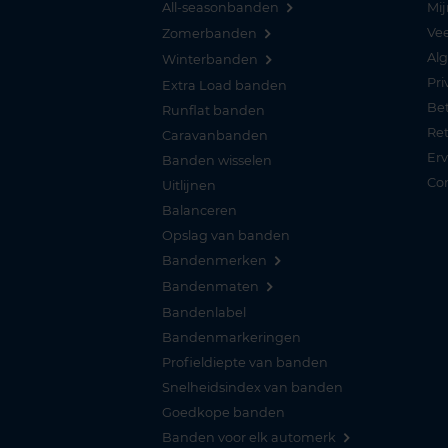
All-seasonbanden
Mij
Vee
Zomerbanden
Al
Winterbanden
Pri
Extra Load banden
Be
Runflat banden
Re
Caravanbanden
Er
Banden wisselen
Co
Uitlijnen
Balanceren
Opslag van banden
Bandenmerken
Bandenmaten
Bandenlabel
Bandenmarkeringen
Profieldiepte van banden
Snelheidsindex van banden
Goedkope banden
Banden voor elk automerk