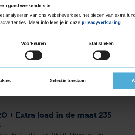
eavanceerde rubbertechnologie en het
een goed werkende site
 dempen.
t analyseren van ons websiteverkeer, het bieden van extra func
advertenties. Meer info lees je in onze
privacyverklaring
.
ale keuze voor wie op zoek is naar een
et sportieve eigenschappen. De band biedt
uwde wegen, gaat lang mee en is comfortabel
Voorkeuren
Statistieken
ks door de stad rijdt of lange afstanden aflegt in
in Wintrac Pro+ zorgt ervoor dat je met
a Load (verstevigde band)
okies
Selectie toestaan
A
tuigen die banden met een hoger
vigde banden zijn te herkennen aan het
 + Extra load in de maat 235
t
tra load in de maat 235 40 R19 eenvoudig