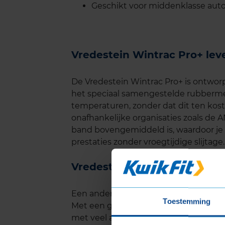
Geschikt voor middenklasse auto'
Vredestein Wintrac Pro+ le
De Vredestein Wintrac Pro+ is ontwo
het speciaal samengestelde rubbermeng
temperaturen, zonder dat dit ten koste
onafhankelijke organisaties zoals de
band bovengemiddeld is, waardoor je 
prestaties zonder vroegtijdige slijtage.
Vredestein Wintrac Pro+ gel
Een ander belangrijk aspect van de Vr
Toestemming
Met een geluidsniveau van ongeveer 71 d
met veel andere winterbanden. Dit draa