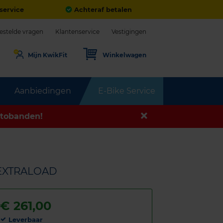
service
Achteraf betalen
estelde vragen
Klantenservice
Vestigingen
Mijn KwikFit
Winkelwagen
Aanbiedingen
E-Bike Service
tobanden!
 EXTRALOAD
€
261,00
Leverbaar