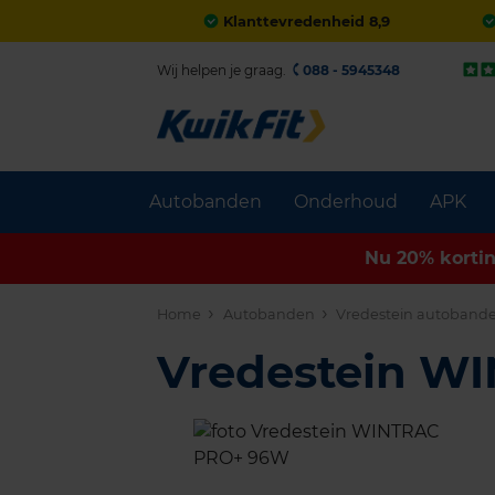
Klanttevredenheid 8,9
Wij helpen je graag.
088 - 5945348
Autobanden
Onderhoud
APK
Nu 20% korti
Home
Autobanden
Vredestein autoband
Vredestein W