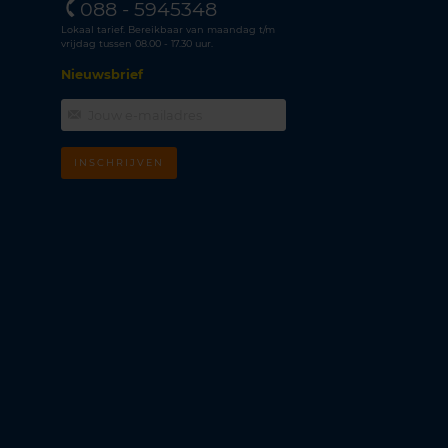
088 - 5945348
Lokaal tarief. Bereikbaar van maandag t/m
vrijdag tussen 08.00 - 17.30 uur.
Nieuwsbrief
INSCHRIJVEN
m
k