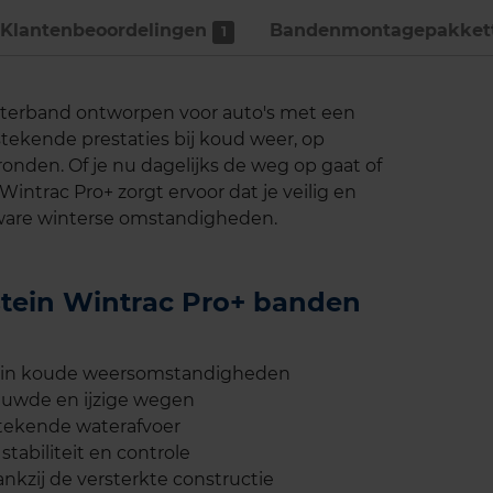
Klantenbeoordelingen
Bandenmontage­pakket
1
nterband ontworpen voor auto's met een
stekende prestaties bij koud weer, op
den. Of je nu dagelijks de weg op gaat of
Wintrac Pro+ zorgt ervoor dat je veilig en
 zware winterse omstandigheden.
stein Wintrac Pro+ banden
s in koude weersomstandigheden
euwde en ijzige wegen
stekende waterafvoer
stabiliteit en controle
kzij de versterkte constructie