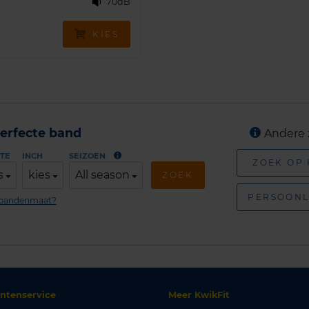
70dB
KIES
erfecte band
Andere 
TE
INCH
SEIZOEN
ZOEK OP
s
kies
All season
ZOEK
PERSOONL
n bandenmaat?
antenservice
Meer KwikFit