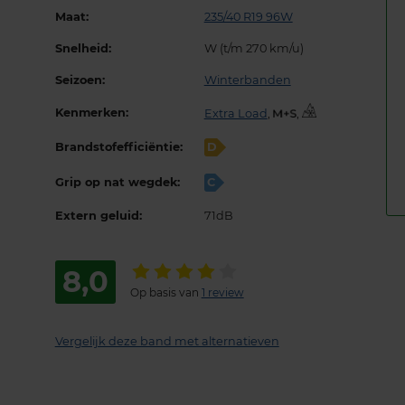
Maat:
235/40 R19 96W
Snelheid:
W (t/m 270 km/u)
Seizoen:
Winterbanden
Kenmerken:
Extra Load
,
,
Brandstofefficiëntie:
D
Grip op nat wegdek:
C
Extern geluid:
71dB
8,0
Op basis van
1 review
Vergelijk deze band met alternatieven