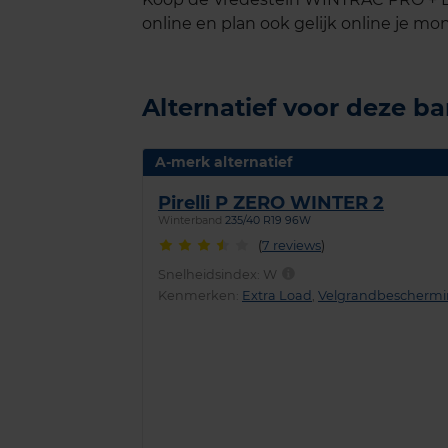
online en plan ook gelijk online je mon
Alternatief voor deze b
A-merk alternatief
Pirelli P ZERO WINTER 2
Winterband
235/40 R19 96W
(
7 reviews
)
Snelheidsindex:
W
Kenmerken:
Extra Load
,
Velgrandbescherm