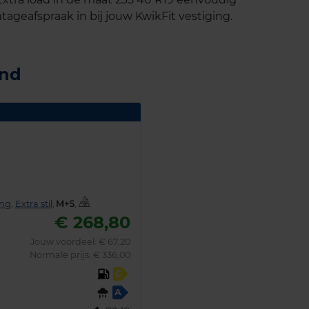
tageafspraak in bij jouw KwikFit vestiging.
and
ing
,
Extra stil
,
,
€ 268,80
Jouw voordeel:
€ 67,20
Normale prijs: € 336,00
C
A