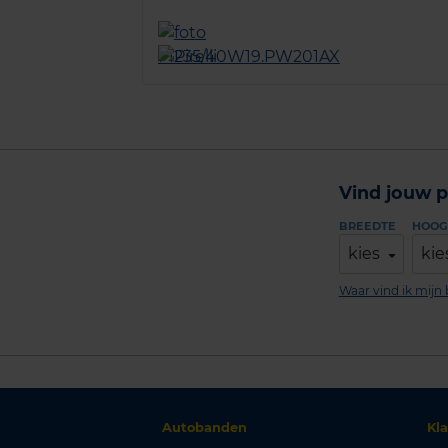
Vind jouw p
BREEDTE
HOOG
kies
kie
Waar vind ik mij
Autobanden
Kl