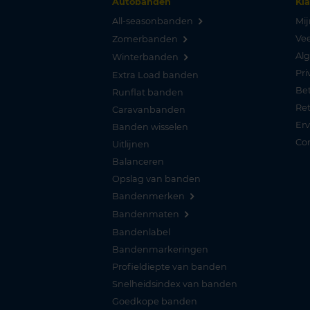
Autobanden
Kl
All-seasonbanden
Mij
Vee
Zomerbanden
Al
Winterbanden
Pri
Extra Load banden
Be
Runflat banden
Re
Caravanbanden
Er
Banden wisselen
Co
Uitlijnen
Balanceren
Opslag van banden
Bandenmerken
Bandenmaten
Bandenlabel
Bandenmarkeringen
Profieldiepte van banden
Snelheidsindex van banden
Goedkope banden