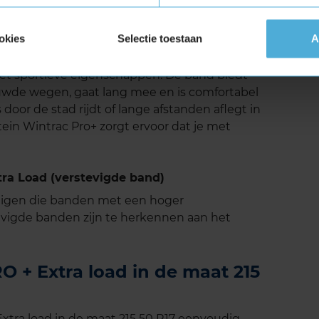
eavanceerde rubbertechnologie en het
 dempen.
okies
Selectie toestaan
A
ale keuze voor wie op zoek is naar een
et sportieve eigenschappen. De band biedt
uwde wegen, gaat lang mee en is comfortabel
ks door de stad rijdt of lange afstanden aflegt in
in Wintrac Pro+ zorgt ervoor dat je met
a Load (verstevigde band)
tuigen die banden met een hoger
vigde banden zijn te herkennen aan het
 + Extra load in de maat 215
tra load in de maat 215 50 R17 eenvoudig