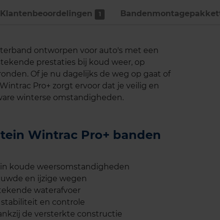
Klantenbeoordelingen
Bandenmontage­pakket
1
nterband ontworpen voor auto's met een
stekende prestaties bij koud weer, op
den. Of je nu dagelijks de weg op gaat of
Wintrac Pro+ zorgt ervoor dat je veilig en
 zware winterse omstandigheden.
stein Wintrac Pro+ banden
s in koude weersomstandigheden
euwde en ijzige wegen
stekende waterafvoer
stabiliteit en controle
kzij de versterkte constructie