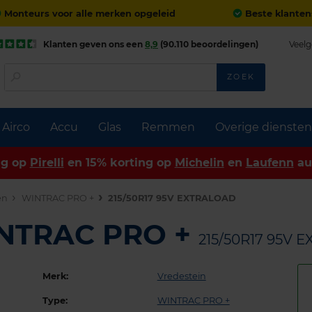
Monteurs voor alle merken opgeleid
Beste klanten
Klanten geven ons een
8,9
(90.110 beoordelingen)
Veelg
ZOEK
Airco
Accu
Glas
Remmen
Overige diensten
ng op
Pirelli
en 15% korting op
Michelin
en
Laufenn
au
en
WINTRAC PRO +
215/50R17 95V EXTRALOAD
INTRAC PRO +
215/50R17 95V 
Merk:
Vredestein
Type:
WINTRAC PRO +