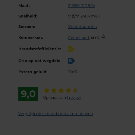
Maat:
215/50 R17 95V
Snelheid:
V (t/m 240 km/u)
Seizoen:
Winterbanden
Kenmerken:
Extra Load
,
,
Brandstofefficiëntie:
C
Grip op nat wegdek:
B
Extern geluid:
71dB
9,0
Op basis van
1 review
Vergelijk deze band met alternatieven