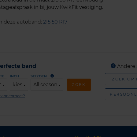
tageafspraak in bij jouw KwikFit vestiging.
an deze autoband:
215 50 R17
erfecte band
Andere 
TE
INCH
SEIZOEN
ZOEK OP
s
kies
All season
ZOEK
PERSOONL
n bandenmaat?