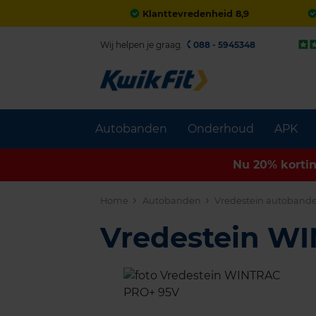
Klanttevredenheid 8,9
Wij helpen je graag.
088 - 5945348
Autobanden
Onderhoud
APK
Nu 20% korti
Home
Autobanden
Vredestein autoband
Vredestein W