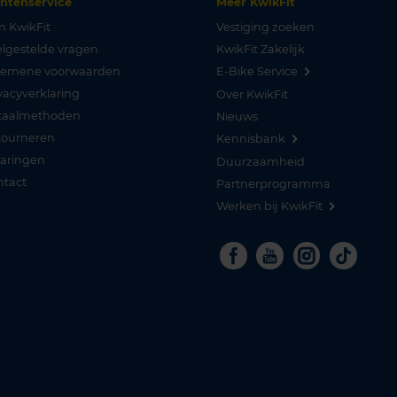
antenservice
Meer KwikFit
n KwikFit
Vestiging zoeken
lgestelde vragen
KwikFit Zakelijk
gemene voorwaarden
E-Bike Service
vacyverklaring
Over KwikFit
taalmethoden
Nieuws
tourneren
Kennisbank
varingen
Duurzaamheid
ntact
Partnerprogramma
Werken bij KwikFit
Facebook
Youtube
Instagra
Tikto