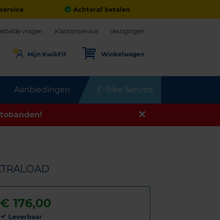
service
Achteraf betalen
estelde vragen
Klantenservice
Vestigingen
Mijn KwikFit
Winkelwagen
Aanbiedingen
E-Bike Service
tobanden!
EXTRALOAD
€
176,00
Leverbaar