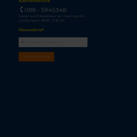
Klantenservice
088 - 5945348
Lokaal tarief. Bereikbaar van maandag t/m
vrijdag tussen 08.00 - 17.30 uur.
Nieuwsbrief
INSCHRIJVEN
m
k