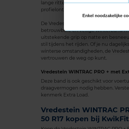
lange ritten of op ruwe wegen. De g
profielontwerp helpen het geluid te
Enkel noodzakelijke co
De Vredestein Wintrac Pro+ is een ide
betrouwbare en veilige winterband m
uitstekende grip op natte en besnee
stil tijdens het rijden. Of je nu dagelij
winterse omstandigheden, de Vredeste
vertrouwen de weg op kunt.
Vredestein WINTRAC PRO + met Extr
Deze band is ook geschikt voor voer
draagvermogen nodig hebben. Verste
kenmerk Extra Load.
Vredestein WINTRAC PRO
50 R17 kopen bij KwikFit
Koop de Vredestein WINTRAC PRO + Ex