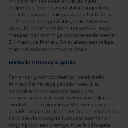
ontwerp van het loopvlak slijt de band
gelijkmatig, wat betekent dat je langer kunt
genieten van optimale prestaties. Uit tests van
onafhankelijke organisaties, zoals ANWB en
ADAC, blijkt dat deze band tot wel 18% langer
meegaat dan sommige concurrerende merken.
Dit maakt de Primacy 5 niet alleen een veilige,
maar ook een economische keuze.
Michelin Primacy 5 geluid
Een ander groot voordeel van de Michelin
Primacy 5 is het lage geluidsniveau. Het
loopvlak is ontworpen om rijgeluid te
minimaliseren, wat resulteert in een stillere en
comfortabelere rijervaring. Met een gemiddeld
geluidsniveau van slechts 69 decibel voldoet de
band aan de strengste Europese normen en
zorgt hij voor een prettige rit, zelfs bij hogere