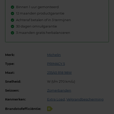
Binnen 1 uur gemonteerd
12 maanden productgarantie
Achteraf betalen of in 3 termijnen
30 dagen omruilgarantie
3 maanden gratis herbalanceren
Merk:
Michelin
Type:
PRIMACY 5
Maat:
235/45 R18 98W
Snelheid:
W (t/m 270 km/u)
Seizoen:
Zomerbanden
Kenmerken:
Extra Load
,
Velgrandbescherming
Brandstofefficiëntie:
B