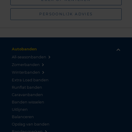
PERSOONLIJK ADVIES
Autobanden
All-seasonbanden
Zomerbanden
Winterbanden
Extra Load banden
Runflat banden
Caravanbanden
Banden wisselen
Uitlijnen
Balanceren
Opslag van banden
Bandenmerken