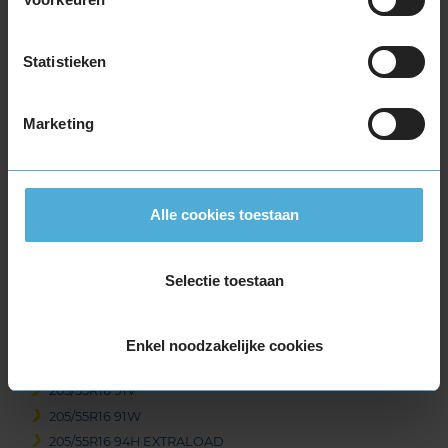
Item
1
of
Statistieken
3
Marketing
Beschikbare bandenmaten
16-inch banden
195/55R16 87H
Alle cookies toestaan
195/55R16 87V
195/55R16 91V EXTRALOAD
Selectie toestaan
195/55R16 91W EXTRALOAD
195/60R16 89H
195/60R16 93V EXTRALOAD
Enkel noodzakelijke cookies
205/55R16 91H
205/55R16 91V
205/55R16 91W
205/55R16 94H EXTRALOAD