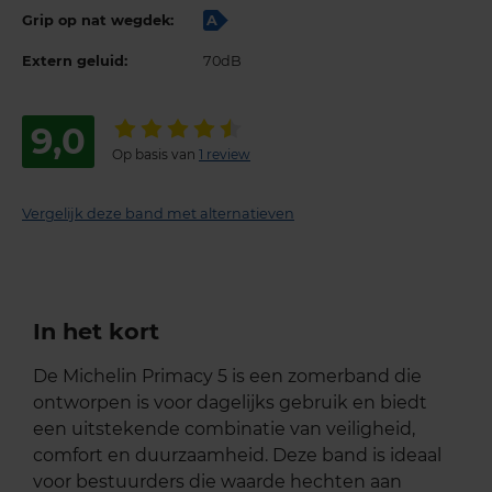
Grip op nat wegdek:
A
Extern geluid:
70dB
9,0
Op basis van
1 review
Vergelijk deze band met alternatieven
In het kort
De Michelin Primacy 5 is een zomerband die
ontworpen is voor dagelijks gebruik en biedt
een uitstekende combinatie van veiligheid,
comfort en duurzaamheid. Deze band is ideaal
voor bestuurders die waarde hechten aan