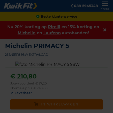
088-5945348
Menu
Achteraf betalen
Nu 20% korting op
Pirelli
en 15% korting op
Michelin
en
Laufenn
autobanden!
Michelin PRIMACY 5
235/45R18 98W EXTRALOAD
€
210,80
Jouw voordeel:
€ 37,20
Normale prijs: € 248,00
Leverbaar
IN WINKELWAGEN