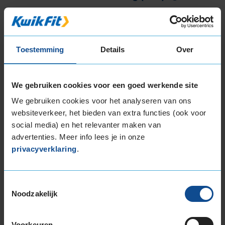
Toestemming
Details
Over
Montage Veilig & Zeker
€ 40,-
We gebruiken cookies voor een goed werkende site
Per band
We gebruiken cookies voor het analyseren van ons
websiteverkeer, het bieden van extra functies (ook voor
Montage
M
social media) en het relevanter maken van
Balanceren
B
advertenties. Meer info lees je in onze
Ventiel of TPMS service
Ve
privacyverklaring
.
Stikstof
St
Bandengarantieplan
B
Toestemmingsselectie
Noodzakelijk
Voorkeuren