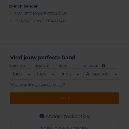
21-inch banden
245/40R21 100W EXTRALOAD
275/45R21 110W EXTRALOAD
Vind jouw perfecte band
BREEDTE
HOOGTE
INCH
SEIZOEN
kies
kies
kies
All season
Waar vind ik mijn bandenmaat?
ZOEK
Andere zoekopties:
ZOEK OP KENTEKEN