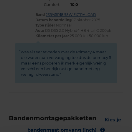
Comfort
10,0
Band
235/45R18 98W EXTRALOAD
Datum beoordeling
17 oktober 2025
Type rijder
Normaal
Auto
DS DS5 2.0 Hybrid4 HB 4-cil. C 200pk
Kilometer per jaar
25.000 tot 50.000 km
Was al zeer tevreden over de Primacy 4 maar
die waren aan vervanging toe dus de primacy 5
maar eens proberen ik merk eigenlijk weinig
verschil een heerlijk rustige band met erg
weinig rolweerstand
Bandenmontagepakketten
Kies je
bandenmaat omvang (inch)