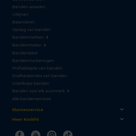
Banden wisselen
Uitlijnen
Balanceren
Opslag van banden
Bandenmerken
Bandenmaten
Bandenlabel
Bandenmarkeringen
Profieldiepte van banden
Snelheidsindex van banden
Goedkope banden
Banden voor elk automerk
Alle bandenservices
Klantenservice
Meer KwikFit
Facebook
Youtube
Instagram
Tiktok