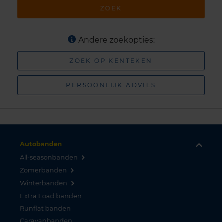
ZOEK
Andere zoekopties:
ZOEK OP KENTEKEN
PERSOONLIJK ADVIES
Autobanden
All-seasonbanden
Zomerbanden
Winterbanden
Extra Load banden
Runflat banden
Caravanbanden