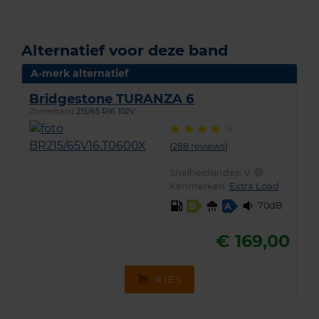
Alternatief voor deze band
A-merk alternatief
Bridgestone TURANZA 6
Zomerband
215/65 R16 102V
(
288 reviews
)
Snelheidsindex:
V
Kenmerken:
Extra Load
70dB
B
A
€ 169,00
KIES