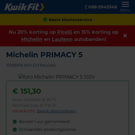
088-5945348
Menu
Achteraf betalen
Nu 20% korting op
Pirelli
en 15% korting op
Michelin
en
Laufenn
autobanden!
Michelin PRIMACY 5
215/65R16 102V EXTRALOAD
€
151,30
Jouw voordeel:
€ 26,70
Normale prijs: € 178,00
Uitverkocht:
Bekijk alternatieven
Binnen 1 uur gemonteerd
12 maanden productgarantie