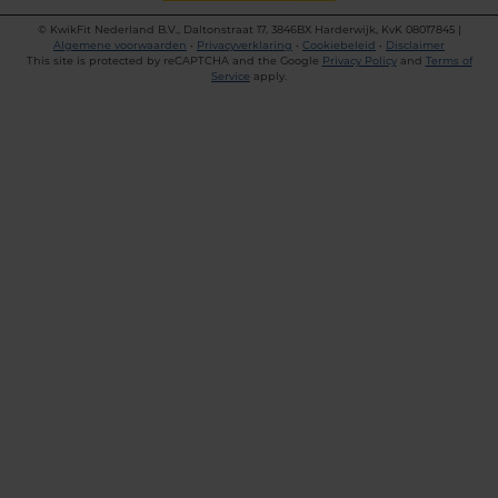
©
KwikFit Nederland B.V., Daltonstraat 17, 3846BX Harderwijk, KvK 08017845 |
Algemene voorwaarden
•
Privacyverklaring
•
Cookiebeleid
•
Disclaimer
This site is protected by reCAPTCHA and the Google
Privacy Policy
and
Terms of
Service
apply.