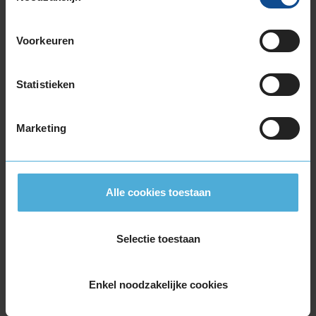
195/60R16 93V EXTRALOAD
205/55R16 91H
Voorkeuren
205/55R16 91V
205/55R16 91W
205/55R16 94H EXTRALOAD
Statistieken
205/55R16 94V EXTRALOAD
205/60R16 92H
Marketing
205/60R16 92V
205/60R16 96H EXTRALOAD
205/60R16 96W EXTRALOAD
205/65R16 95W
Alle cookies toestaan
215/55R16 93V
215/55R16 97W EXTRALOAD
Selectie toestaan
215/60R16 95H
215/60R16 95V
215/60R16 99H EXTRALOAD
Enkel noodzakelijke cookies
215/65R16 102H EXTRALOAD
215/65R16 98H