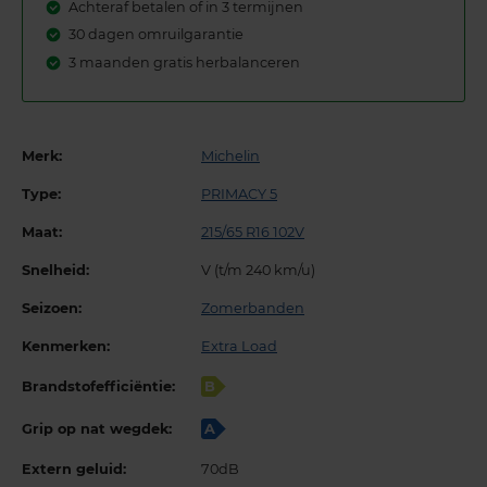
Achteraf betalen of in 3 termijnen
30 dagen omruilgarantie
3 maanden gratis herbalanceren
Merk:
Michelin
Type:
PRIMACY 5
Maat:
215/65 R16 102V
Snelheid:
V (t/m 240 km/u)
Seizoen:
Zomerbanden
Kenmerken:
Extra Load
Brandstofefficiëntie:
B
Grip op nat wegdek:
A
Extern geluid:
70dB