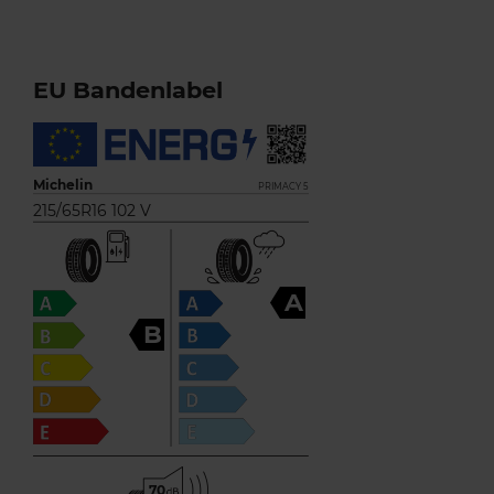
EU Bandenlabel
Michelin
PRIMACY 5
215/65R16 102 V
A
B
70