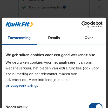
Bandengarantieplan
B
Item
1
Toestemming
Details
Over
of
3
We gebruiken cookies voor een goed werkende site
We gebruiken cookies voor het analyseren van ons
Beschikbare bandenmaten
websiteverkeer, het bieden van extra functies (ook voor
social media) en het relevanter maken van
16-inch banden
advertenties. Meer info lees je in onze
195/55R16 87H
privacyverklaring
.
195/55R16 87V
195/55R16 91V EXTRALOAD
195/55R16 91W EXTRALOAD
Toestemmingsselectie
195/60R16 89H
Noodzakelijk