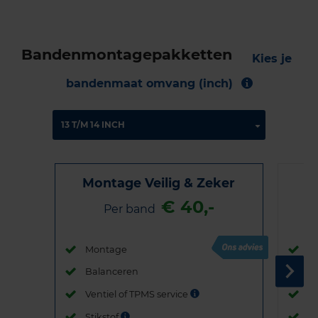
Bandenmontagepakketten
Kies je
bandenmaat omvang (inch)
Montage Veilig & Zeker
€ 40,-
Per band
Montage
M
Balanceren
B
Ventiel of TPMS service
Ve
Stikstof
St