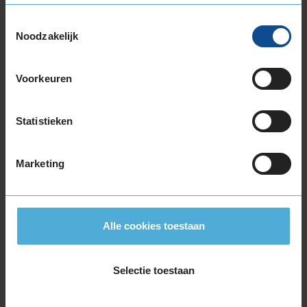
195/55R16 87V
Toestemmingsselectie
195/55R16 91V EXTRALOAD
Noodzakelijk
195/55R16 91W EXTRALOAD
195/60R16 89H
Voorkeuren
195/60R16 93V EXTRALOAD
205/55R16 91H
205/55R16 91V
Statistieken
205/55R16 91W
205/55R16 94H EXTRALOAD
Marketing
205/55R16 94V EXTRALOAD
205/60R16 92H
205/60R16 92V
205/60R16 96H EXTRALOAD
Alle cookies toestaan
205/60R16 96W EXTRALOAD
205/65R16 95W
Selectie toestaan
215/55R16 93V
215/55R16 97W EXTRALOAD