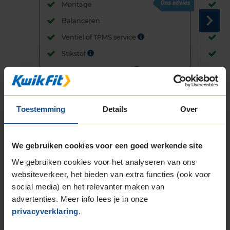
Montage
M
Balanceren
B
Ventiel of TPMS service
Ve
Stikstof
St
Bandengarantieplan
B
Toestemming
Details
Over
Item
1
of
We gebruiken cookies voor een goed werkende site
3
We gebruiken cookies voor het analyseren van ons
websiteverkeer, het bieden van extra functies (ook voor
social media) en het relevanter maken van
Beschikbare bandenmaten
advertenties. Meer info lees je in onze
privacyverklaring
.
16-inch banden
195/55R16 87H