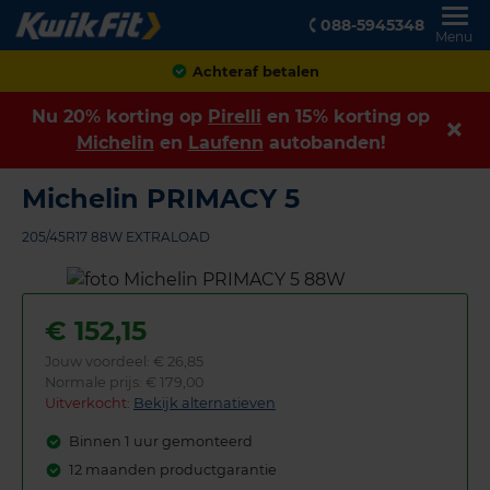
088-5945348
Menu
Klanten geven ons een
8,9
Nu 20% korting op
Pirelli
en 15% korting op
Michelin
en
Laufenn
autobanden!
Michelin PRIMACY 5
205/45R17 88W EXTRALOAD
€
152,15
Jouw voordeel:
€ 26,85
Normale prijs: € 179,00
Uitverkocht:
Bekijk alternatieven
Binnen 1 uur gemonteerd
12 maanden productgarantie