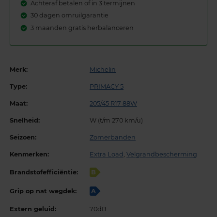
Achteraf betalen of in 3 termijnen
30 dagen omruilgarantie
3 maanden gratis herbalanceren
Merk:
Michelin
Type:
PRIMACY 5
Maat:
205/45 R17 88W
Snelheid:
W (t/m 270 km/u)
Seizoen:
Zomerbanden
Kenmerken:
Extra Load
,
Velgrandbescherming
Brandstofefficiëntie:
B
Grip op nat wegdek:
A
Extern geluid:
70dB