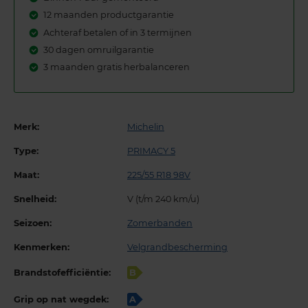
12 maanden productgarantie
Achteraf betalen of in 3 termijnen
30 dagen omruilgarantie
3 maanden gratis herbalanceren
Merk:
Michelin
Type:
PRIMACY 5
Maat:
225/55 R18 98V
Snelheid:
V (t/m 240 km/u)
Seizoen:
Zomerbanden
Kenmerken:
Velgrandbescherming
Brandstofefficiëntie:
B
Grip op nat wegdek:
A