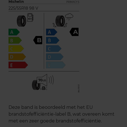
Michelin
PRIMACY 5
225/55R18 98 V
A
B
70
B
A
C
Deze band is beoordeeld met het EU
brandstofefficiëntie-label B, wat overeen komt
met een zeer goede brandstofefficiëntie.