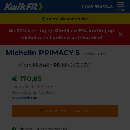
088-5945348
Menu
Achteraf betalen
Nu 20% korting op
Pirelli
en 15% korting op
Michelin
en
Laufenn
autobanden!
Michelin PRIMACY 5
225/55R18 98V
€
170,85
Jouw voordeel:
€ 30,15
Normale prijs: € 201,00
Leverbaar
IN WINKELWAGEN
Binnen 1 uur gemonteerd