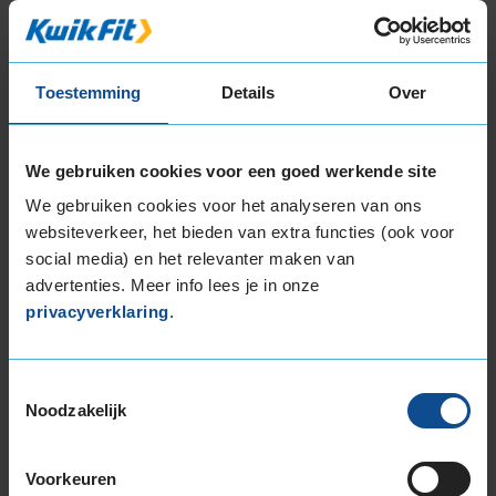
Item
1
of
3
Toestemming
Details
Over
Beschikbare bandenmaten
We gebruiken cookies voor een goed werkende site
16-inch banden
We gebruiken cookies voor het analyseren van ons
195/55R16 87H
websiteverkeer, het bieden van extra functies (ook voor
social media) en het relevanter maken van
195/55R16 87V
advertenties. Meer info lees je in onze
195/55R16 91V EXTRALOAD
privacyverklaring
.
195/55R16 91W EXTRALOAD
195/60R16 89H
195/60R16 93V EXTRALOAD
Toestemmingsselectie
205/55R16 91H
Noodzakelijk
205/55R16 91V
205/55R16 91W
Voorkeuren
205/55R16 94H EXTRALOAD