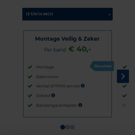
Montage Veilig & Zeker
€ 40,-
Per band
Montage
M
Balanceren
B
Ventiel of TPMS service
Ve
Stikstof
St
Bandengarantieplan
B