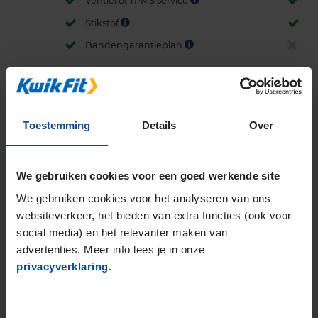
Ventiel of TPMS service
Ve
Stikstof
St
Bandengarantieplan
B
Item
Toestemming
Details
Over
1
of
3
We gebruiken cookies voor een goed werkende site
We gebruiken cookies voor het analyseren van ons
websiteverkeer, het bieden van extra functies (ook voor
Beschikbare bandenmaten
social media) en het relevanter maken van
16-inch banden
advertenties. Meer info lees je in onze
195/55R16 87H
privacyverklaring
.
195/55R16 87V
195/55R16 91V EXTRALOAD
Toestemmingsselectie
195/55R16 91W EXTRALOAD