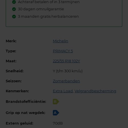
Achteraf betalen of in 3 termijnen
30 dagen omruilgarantie
3 maanden gratis herbalanceren
Merk:
Michelin
Type:
PRIMACY 5
Maat:
225/55 R18 102Y
Snelheid:
Y (t/m 300 km/u)
Seizoen:
Zomerbanden
Kenmerken:
Extra Load
,
Velgrandbescherming
Brandstofefficiëntie:
B
Grip op nat wegdek:
A
Extern geluid:
70dB