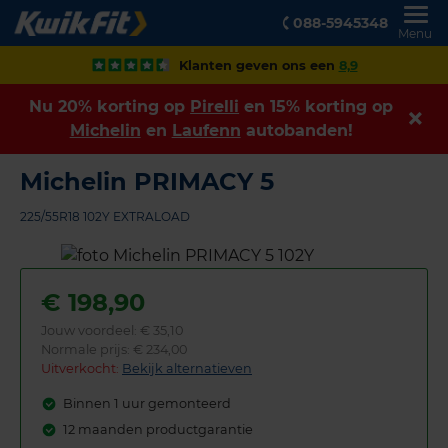
088-5945348
Menu
Klanten geven ons een
8,9
Nu 20% korting op
Pirelli
en 15% korting op
Michelin
en
Laufenn
autobanden!
Michelin PRIMACY 5
225/55R18 102Y EXTRALOAD
€
198,90
Jouw voordeel:
€ 35,10
Normale prijs: € 234,00
Uitverkocht:
Bekijk alternatieven
Binnen 1 uur gemonteerd
12 maanden productgarantie