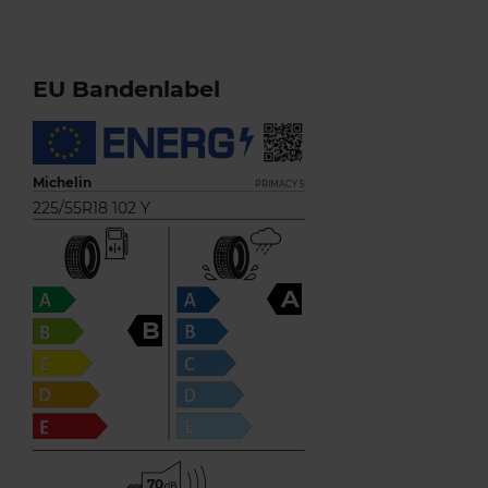
EU Bandenlabel
Michelin
PRIMACY 5
225/55R18 102 Y
A
B
70