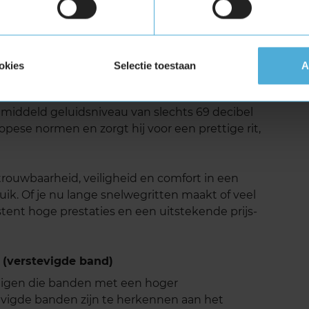
okies
Selectie toestaan
A
lin Primacy 5 is het lage geluidsniveau. Het
inimaliseren, wat resulteert in een stillere en
emiddeld geluidsniveau van slechts 69 decibel
pese normen en zorgt hij voor een prettige rit,
rouwbaarheid, veiligheid en comfort in een
ruik. Of je nu lange snelwegritten maakt of veel
istent hoge prestaties en een uitstekende prijs-
 (verstevigde band)
tuigen die banden met een hoger
vigde banden zijn te herkennen aan het