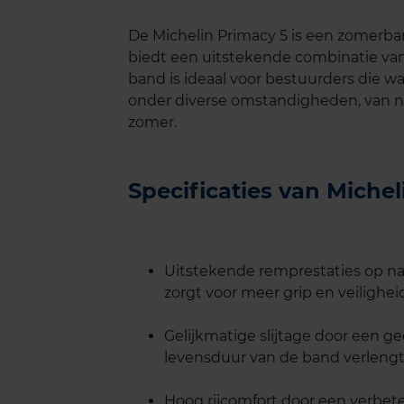
De Michelin Primacy 5 is een zomerba
biedt een uitstekende combinatie van
band is ideaal voor bestuurders die 
onder diverse omstandigheden, van n
zomer.
Specificaties van Miche
Uitstekende remprestaties op na
zorgt voor meer grip en veilighei
Gelijkmatige slijtage door een g
levensduur van de band verlengt
Hoog rijcomfort door een verbete