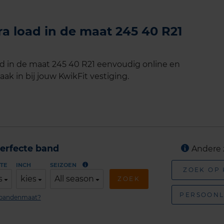
a load in de maat 245 40 R21
d in de maat 245 40 R21 eenvoudig online en
ak in bij jouw KwikFit vestiging.
erfecte band
Andere 
TE
INCH
SEIZOEN
ZOEK OP
s
kies
All season
ZOEK
PERSOONL
n bandenmaat?