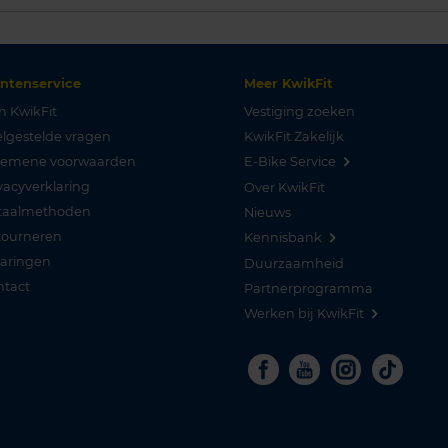
antenservice
Meer KwikFit
n KwikFit
Vestiging zoeken
lgestelde vragen
KwikFit Zakelijk
gemene voorwaarden
E-Bike Service
vacyverklaring
Over KwikFit
taalmethoden
Nieuws
tourneren
Kennisbank
varingen
Duurzaamheid
ntact
Partnerprogramma
Werken bij KwikFit
Facebook
Youtube
Instagra
Tikto