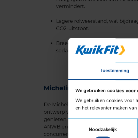
vermindert.
Lagere rolweerstand, wat bijdraa
CO2-uitstoot.
Breed beschikbaar in verschillen
sedans en SUV's.
Toestemming
Michelin Primacy 5 levensdu
We gebruiken cookies voor 
We gebruiken cookies voor he
De Michelin Primacy 5 staat bekend om
en het relevanter maken van 
ontwerp van het loopvlak slijt de band
genieten van optimale prestaties. Uit 
Toestemmingsselectie
ANWB en ADAC, blijkt dat deze band 
Noodzakelijk
concurrerende merken. Dit maakt de Pr