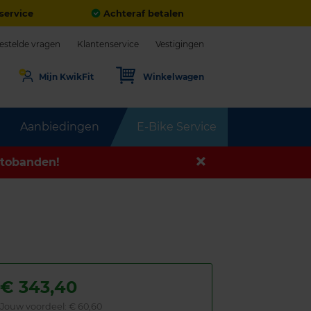
service
Achteraf betalen
estelde vragen
Klantenservice
Vestigingen
Mijn KwikFit
Winkelwagen
Aanbiedingen
E-Bike Service
tobanden!
€
343,40
Jouw voordeel:
€ 60,60