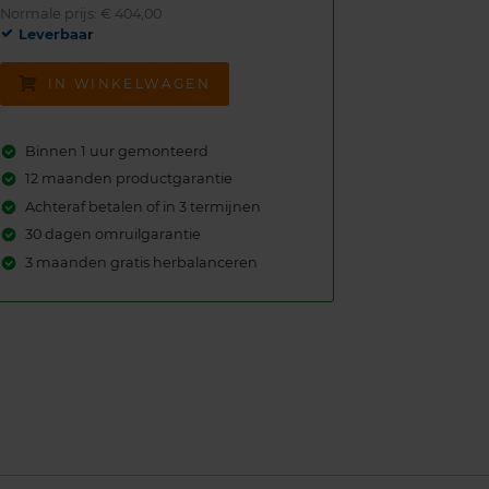
Normale prijs: € 404,00
Leverbaar
IN WINKELWAGEN
Binnen 1 uur gemonteerd
12 maanden productgarantie
Achteraf betalen of in 3 termijnen
30 dagen omruilgarantie
3 maanden gratis herbalanceren