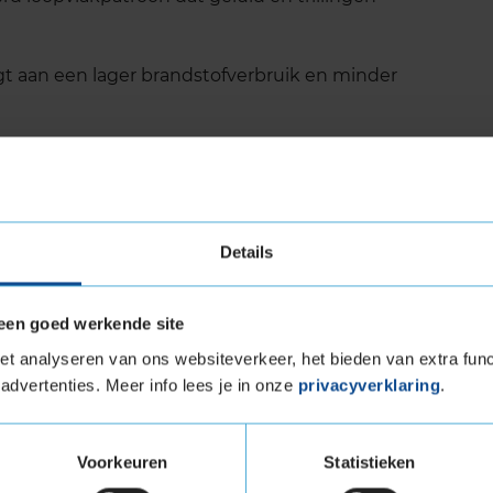
gt aan een lager brandstofverbruik en minder
de maten, geschikt voor compacte auto's,
Details
ur
een goed werkende site
t analyseren van ons websiteverkeer, het bieden van extra func
 zijn lange levensduur. Dankzij het innovatieve
advertenties. Meer info lees je in onze
privacyverklaring
.
 gelijkmatig, wat betekent dat je langer kunt
tests van onafhankelijke organisaties, zoals
tot wel 18% langer meegaat dan sommige
Voorkeuren
Statistieken
imacy 5 niet alleen een veilige, maar ook een