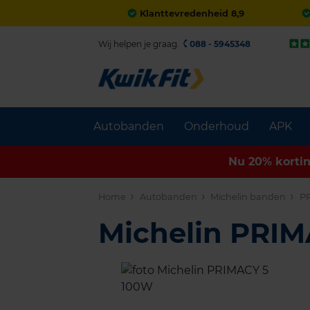
Klanttevredenheid 8,9
Wij helpen je graag.
088 - 5945348
Autobanden
Onderhoud
APK
Nu 20% korti
Home
Autobanden
Michelin banden
P
Michelin PRI