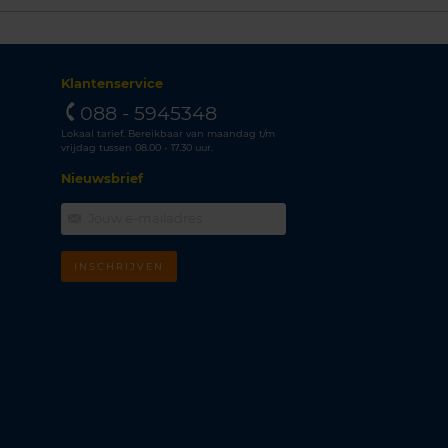
Klantenservice
088 - 5945348
Lokaal tarief. Bereikbaar van maandag t/m
vrijdag tussen 08.00 - 17.30 uur.
Nieuwsbrief
INSCHRIJVEN
m
k