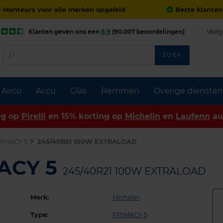
Monteurs voor alle merken opgeleid
Beste klanten
Klanten geven ons een
8,9
(90.007 beoordelingen)
Veelg
ZOEK
Airco
Accu
Glas
Remmen
Overige diensten
ng op
Pirelli
en 15% korting op
Michelin
en
Laufenn
au
RIMACY 5
245/40R21 100W EXTRALOAD
MACY 5
245/40R21 100W EXTRALOAD
Merk:
Michelin
Type:
PRIMACY 5