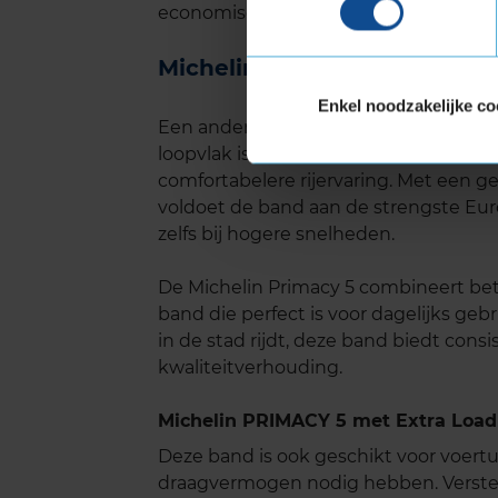
economische keuze.
Michelin Primacy 5 geluid
Enkel noodzakelijke co
Een ander groot voordeel van de Miche
loopvlak is ontworpen om rijgeluid te m
comfortabelere rijervaring. Met een g
voldoet de band aan de strengste Euro
zelfs bij hogere snelheden.
De Michelin Primacy 5 combineert bet
band die perfect is voor dagelijks geb
in de stad rijdt, deze band biedt cons
kwaliteitverhouding.
Michelin PRIMACY 5 met Extra Load
Deze band is ook geschikt voor voer
draagvermogen nodig hebben. Verste