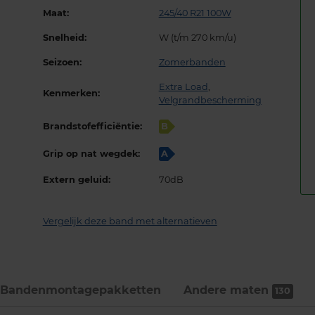
Maat:
245/40 R21 100W
Snelheid:
W (t/m 270 km/u)
Seizoen:
Zomerbanden
Extra Load
,
Kenmerken:
Velgrandbescherming
Brandstofefficiëntie:
B
Grip op nat wegdek:
A
Extern geluid:
70dB
Vergelijk deze band met alternatieven
Bandenmontage­pakketten
Andere maten
130