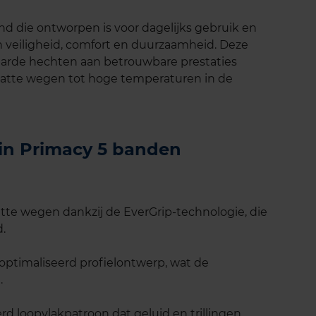
nd die ontworpen is voor dagelijks gebruik en
 veiligheid, comfort en duurzaamheid. Deze
waarde hechten aan betrouwbare prestaties
atte wegen tot hoge temperaturen in de
lin Primacy 5 banden
tte wegen dankzij de EverGrip-technologie, die
d.
eoptimaliseerd profielontwerp, wat de
.
rd loopvlakpatroon dat geluid en trillingen