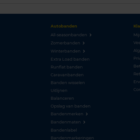
Autobanden
Kl
All-seasonbanden
Mij
Vee
Zomerbanden
Al
Winterbanden
Pri
Extra Load banden
Be
Runflat banden
Re
Caravanbanden
Er
Banden wisselen
Co
Uitlijnen
Balanceren
Opslag van banden
Bandenmerken
Bandenmaten
Bandenlabel
Bandenmarkeringen