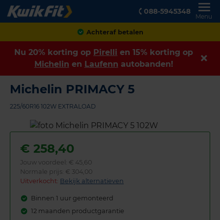
088-5945348
Menu
Achteraf betalen
Nu 20% korting op
Pirelli
en 15% korting op
Michelin
en
Laufenn
autobanden!
Michelin PRIMACY 5
225/60R16 102W EXTRALOAD
€
258,40
Jouw voordeel:
€ 45,60
Normale prijs: € 304,00
Uitverkocht:
Bekijk alternatieven
Binnen 1 uur gemonteerd
12 maanden productgarantie