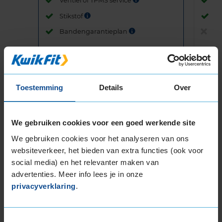
Ventiel of TPMS service
Ve
Stikstof
St
Bandengarantieplan
B
Item
Toestemming
Details
Over
1
of
3
We gebruiken cookies voor een goed werkende site
We gebruiken cookies voor het analyseren van ons
websiteverkeer, het bieden van extra functies (ook voor
Beschikbare bandenmaten
social media) en het relevanter maken van
16-inch banden
advertenties. Meer info lees je in onze
195/55R16 87H
privacyverklaring
.
195/55R16 87V
195/55R16 91V EXTRALOAD
Toestemmingsselectie
195/55R16 91W EXTRALOAD