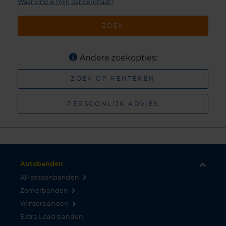
Waar vind ik mijn bandenmaat?
ZOEK
Andere zoekopties:
ZOEK OP KENTEKEN
PERSOONLIJK ADVIES
Autobanden
All-seasonbanden
Zomerbanden
Winterbanden
Extra Load banden