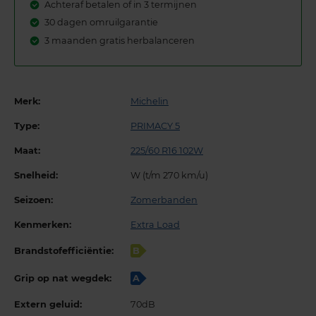
Achteraf betalen of in 3 termijnen
30 dagen omruilgarantie
3 maanden gratis herbalanceren
Merk:
Michelin
Type:
PRIMACY 5
Maat:
225/60 R16 102W
Snelheid:
W (t/m 270 km/u)
Seizoen:
Zomerbanden
Kenmerken:
Extra Load
Brandstofefficiëntie:
B
Grip op nat wegdek:
A
Extern geluid:
70dB