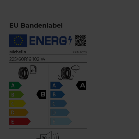
EU Bandenlabel
Michelin
PRIMACY 5
225/60R16 102 W
A
B
70