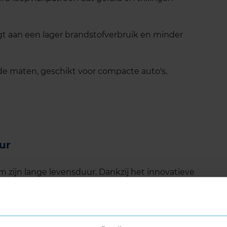
gt aan een lager brandstofverbruik en minder
de maten, geschikt voor compacte auto's,
ur
 zijn lange levensduur. Dankzij het innovatieve
 gelijkmatig, wat betekent dat je langer kunt
tests van onafhankelijke organisaties, zoals
tot wel 18% langer meegaat dan sommige
imacy 5 niet alleen een veilige, maar ook een