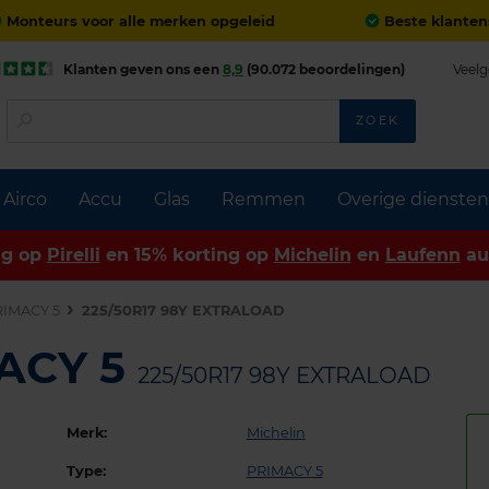
Monteurs voor alle merken opgeleid
Beste klanten
Klanten geven ons een
8,9
(90.072 beoordelingen)
Veelg
ZOEK
Airco
Accu
Glas
Remmen
Overige diensten
ng op
Pirelli
en 15% korting op
Michelin
en
Laufenn
au
RIMACY 5
225/50R17 98Y EXTRALOAD
MACY 5
225/50R17 98Y EXTRALOAD
Merk:
Michelin
Type:
PRIMACY 5