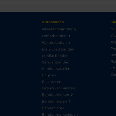
Autobanden
Kl
All-seasonbanden
Mij
Vee
Zomerbanden
Al
Winterbanden
Pri
Extra Load banden
Be
Runflat banden
Re
Caravanbanden
Er
Banden wisselen
Co
Uitlijnen
Balanceren
Opslag van banden
Bandenmerken
Bandenmaten
Bandenlabel
Bandenmarkeringen