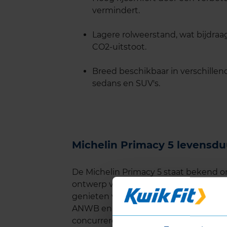
vermindert.
Lagere rolweerstand, wat bijdraa
CO2-uitstoot.
Breed beschikbaar in verschillen
sedans en SUV's.
Michelin Primacy 5 levensdu
De Michelin Primacy 5 staat bekend om
ontwerp van het loopvlak slijt de band
genieten van optimale prestaties. Uit 
ANWB en ADAC, blijkt dat deze band 
concurrerende merken. Dit maakt de Pr