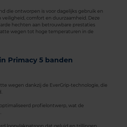
nd die ontworpen is voor dagelijks gebruik en
 veiligheid, comfort en duurzaamheid. Deze
waarde hechten aan betrouwbare prestaties
atte wegen tot hoge temperaturen in de
lin Primacy 5 banden
tte wegen dankzij de EverGrip-technologie, die
d.
eoptimaliseerd profielontwerp, wat de
.
rd loopvlakpatroon dat geluid en trillingen