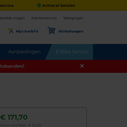
service
Achteraf betalen
estelde vragen
Klantenservice
Vestigingen
Mijn KwikFit
Winkelwagen
Aanbiedingen
E-Bike Service
tobanden!
€
171,70
Jouw voordeel:
€ 30,30