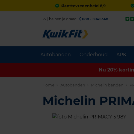
Klanttevredenheid 8,9
Wij helpen je graag.
088 - 5945348
Autobanden
Onderhoud
APK
Nu 20% korti
Home
Autobanden
Michelin banden
P
Michelin PRI