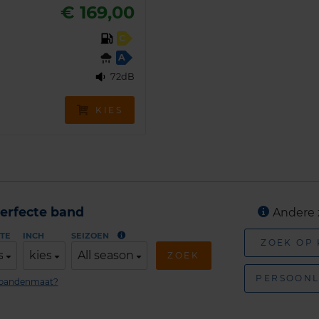
€ 169,00
C
A
72dB
KIES
erfecte band
Andere 
TE
INCH
SEIZOEN
ZOEK OP
s
kies
All season
ZOEK
PERSOONL
n bandenmaat?