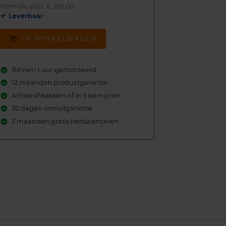
Normale prijs: € 202,00
Leverbaar
IN WINKELWAGEN
Binnen 1 uur gemonteerd
12 maanden productgarantie
Achteraf betalen of in 3 termijnen
30 dagen omruilgarantie
3 maanden gratis herbalanceren