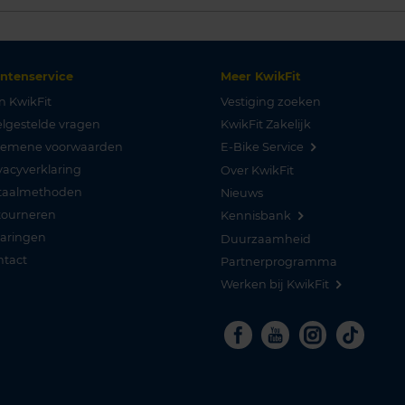
antenservice
Meer KwikFit
n KwikFit
Vestiging zoeken
lgestelde vragen
KwikFit Zakelijk
gemene voorwaarden
E-Bike Service
vacyverklaring
Over KwikFit
taalmethoden
Nieuws
tourneren
Kennisbank
varingen
Duurzaamheid
ntact
Partnerprogramma
Werken bij KwikFit
Facebook
Youtube
Instagra
Tikto