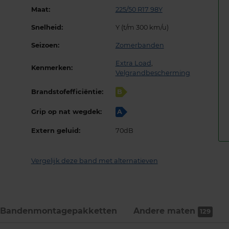
Maat:
225/50 R17 98Y
Snelheid:
Y (t/m 300 km/u)
Seizoen:
Zomerbanden
Extra Load
,
Kenmerken:
Velgrandbescherming
Brandstofefficiëntie:
B
Grip op nat wegdek:
A
Extern geluid:
70dB
Vergelijk deze band met alternatieven
Bandenmontage­pakketten
Andere maten
129