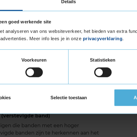
Details
een goed werkende site
t analyseren van ons websiteverkeer, het bieden van extra func
lin Primacy 5 is het lage geluidsniveau. Het
advertenties. Meer info lees je in onze
privacyverklaring
.
inimaliseren, wat resulteert in een stillere en
emiddeld geluidsniveau van slechts 69 decibel
pese normen en zorgt hij voor een prettige rit,
Voorkeuren
Statistieken
rouwbaarheid, veiligheid en comfort in een
ruik. Of je nu lange snelwegritten maakt of veel
istent hoge prestaties en een uitstekende prijs-
okies
Selectie toestaan
A
 (verstevigde band)
tuigen die banden met een hoger
vigde banden zijn te herkennen aan het