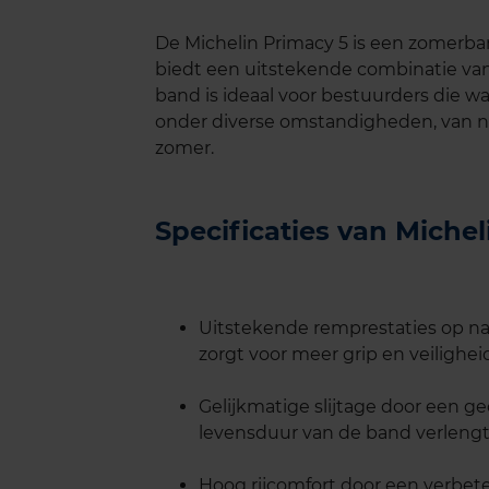
De Michelin Primacy 5 is een zomerba
biedt een uitstekende combinatie van
band is ideaal voor bestuurders die 
onder diverse omstandigheden, van n
zomer.
Specificaties van Miche
Uitstekende remprestaties op na
zorgt voor meer grip en veilighei
Gelijkmatige slijtage door een g
levensduur van de band verlengt
Hoog rijcomfort door een verbete