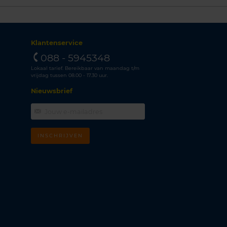
Klantenservice
088 - 5945348
Lokaal tarief. Bereikbaar van maandag t/m
vrijdag tussen 08.00 - 17.30 uur.
Nieuwsbrief
INSCHRIJVEN
m
k