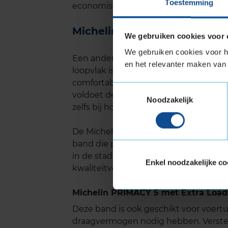
Toestemming
economische keuze.
Michelin Primacy 5 geluid
We gebruiken cookies voor 
We gebruiken cookies voor he
Een ander groot voordeel van de Miche
en het relevanter maken van 
loopvlak is ontworpen om rijgeluid te m
comfortabelere rijervaring. Met een g
Toestemmingsselectie
voldoet de band aan de strengste Euro
Noodzakelijk
zelfs bij hogere snelheden.
De Michelin Primacy 5 combineert bet
band die perfect is voor dagelijks geb
in de stad rijdt, deze band biedt cons
Enkel noodzakelijke co
kwaliteitverhouding.
Michelin PRIMACY 5 met Extra Load
Deze band is ook geschikt voor voer
draagvermogen nodig hebben. Verste