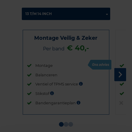
Montage Veilig & Zeker
€ 40,-
Per band
Montage
M
Balanceren
B
Ventiel of TPMS service
Ve
Stikstof
St
Bandengarantieplan
B