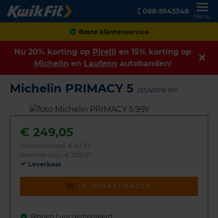
088-5945348
Menu
Achteraf betalen
Nu 20% korting op
Pirelli
en 15% korting op
Michelin
en
Laufenn
autobanden!
Michelin PRIMACY 5
255/45R18 99Y
€
249,05
Jouw voordeel:
€ 43,95
Normale prijs: € 293,00
Leverbaar
IN WINKELWAGEN
Binnen 1 uur gemonteerd