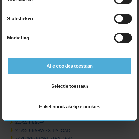
205/55R16 94V EXTRALOAD
205/60R16 92H
Statistieken
205/60R16 92V
205/60R16 96H EXTRALOAD
205/60R16 96W EXTRALOAD
Marketing
205/65R16 95W
215/55R16 93V
215/55R16 97W EXTRALOAD
Alle cookies toestaan
215/60R16 95H
215/60R16 95V
215/60R16 99H EXTRALOAD
Selectie toestaan
215/65R16 102H EXTRALOAD
215/65R16 102V EXTRALOAD
Enkel noodzakelijke cookies
215/65R16 98H
215/70R16 100H
225/55R16 95W
225/55R16 99W EXTRALOAD
225/60R16 102W EXTRALOAD