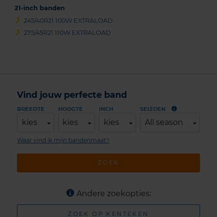
21-inch banden
245/40R21 100W EXTRALOAD
275/45R21 110W EXTRALOAD
Vind jouw perfecte band
BREEDTE
HOOGTE
INCH
SEIZOEN
kies
kies
kies
All season
Waar vind ik mijn bandenmaat?
ZOEK
Andere zoekopties:
ZOEK OP KENTEKEN