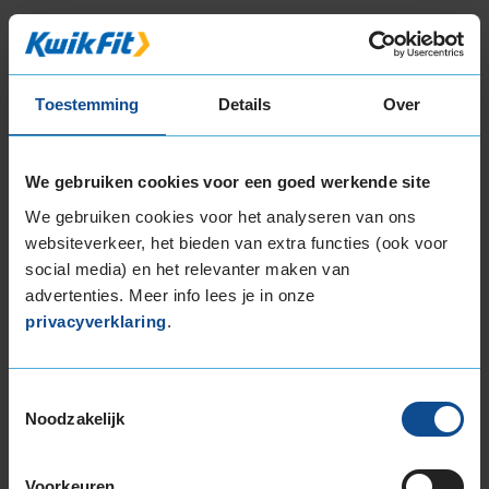
Item
1
of
3
Toestemming
Details
Over
Beschikbare bandenmaten
We gebruiken cookies voor een goed werkende site
16-inch banden
We gebruiken cookies voor het analyseren van ons
195/55R16 87H
websiteverkeer, het bieden van extra functies (ook voor
195/55R16 87V
social media) en het relevanter maken van
195/55R16 91V EXTRALOAD
advertenties. Meer info lees je in onze
195/55R16 91W EXTRALOAD
privacyverklaring
.
195/60R16 89H
195/60R16 93V EXTRALOAD
205/55R16 91H
Toestemmingsselectie
Noodzakelijk
205/55R16 91V
205/55R16 91W
205/55R16 94H EXTRALOAD
Voorkeuren