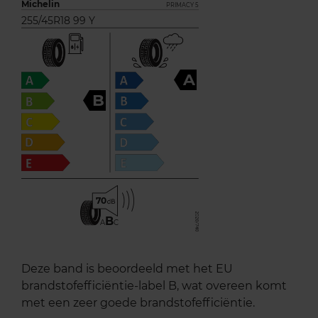
Michelin
PRIMACY 5
255/45R18 99 Y
A
B
70
B
A
C
Deze band is beoordeeld met het EU
brandstofefficiëntie-label B, wat overeen komt
met een zeer goede brandstofefficiëntie.