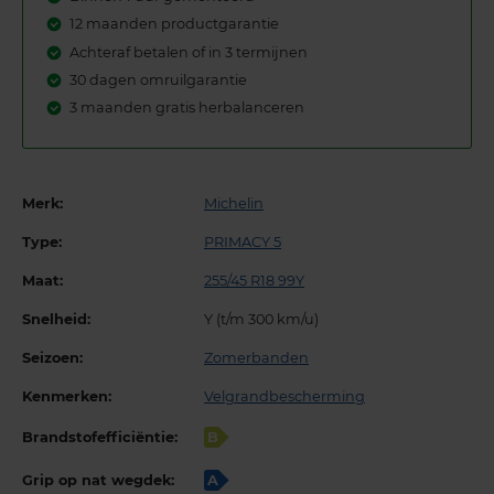
12 maanden productgarantie
Achteraf betalen of in 3 termijnen
30 dagen omruilgarantie
3 maanden gratis herbalanceren
Merk:
Michelin
Type:
PRIMACY 5
Maat:
255/45 R18 99Y
Snelheid:
Y (t/m 300 km/u)
Seizoen:
Zomerbanden
Kenmerken:
Velgrandbescherming
Brandstofefficiëntie:
B
Grip op nat wegdek:
A