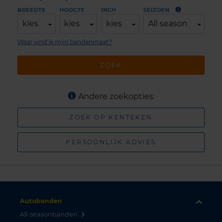
BREEDTE
HOOGTE
INCH
SEIZOEN
kies
kies
kies
All season
Waar vind ik mijn bandenmaat?
ZOEK
Andere zoekopties:
ZOEK OP KENTEKEN
PERSOONLIJK ADVIES
Autobanden
All-seasonbanden