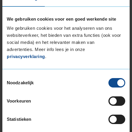
Montage
M
Balanceren
B
We gebruiken cookies voor een goed werkende site
Ventiel of TPMS service
Ve
We gebruiken cookies voor het analyseren van ons
Stikstof
St
websiteverkeer, het bieden van extra functies (ook voor
social media) en het relevanter maken van
Bandengarantieplan
B
advertenties. Meer info lees je in onze
privacyverklaring
.
Item
Toestemmingsselectie
1
Noodzakelijk
of
3
Voorkeuren
Beschikbare bandenmaten
Statistieken
16-inch banden