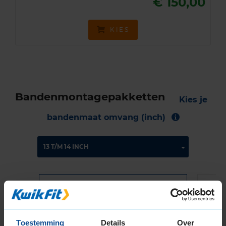
€ 150,00
KIES
Bandenmontagepakketten
Kies je
bandenmaat omvang (inch)
Montage Veilig & Zeker
€ 40,-
Per band
Toestemming
Details
Over