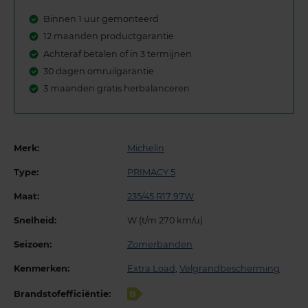
Binnen 1 uur gemonteerd
12 maanden productgarantie
Achteraf betalen of in 3 termijnen
30 dagen omruilgarantie
3 maanden gratis herbalanceren
Merk:
Michelin
Type:
PRIMACY 5
Maat:
235/45 R17 97W
Snelheid:
W (t/m 270 km/u)
Seizoen:
Zomerbanden
Kenmerken:
Extra Load
,
Velgrandbescherming
Brandstofefficiëntie:
B