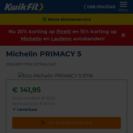
088-5945348
Menu
Achteraf betalen
Nu 20% korting op
Pirelli
en 15% korting op
Michelin
en
Laufenn
autobanden!
Michelin PRIMACY 5
235/45R17 97W EXTRALOAD
€
141,95
Jouw voordeel:
€ 25,05
Normale prijs: € 167,00
Leverbaar
IN WINKELWAGEN