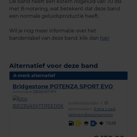
De band heeft een extern rolgeluid van 70 dB
met B-notering, wat betekent dat deze band
een normale geluidsproductie heeft.
Wil je nog meer informatie over het
bandenlabel van deze band, klik dan
hier
Alternatief voor deze band
A-merk alternatief
Bridgestone POTENZA SPORT EVO
Zomerband
235/45 R17 97Y
Snelheidsindex:
Y
Kenmerken:
Extra Load
,
Velgrandbescherming
72dB
C
A