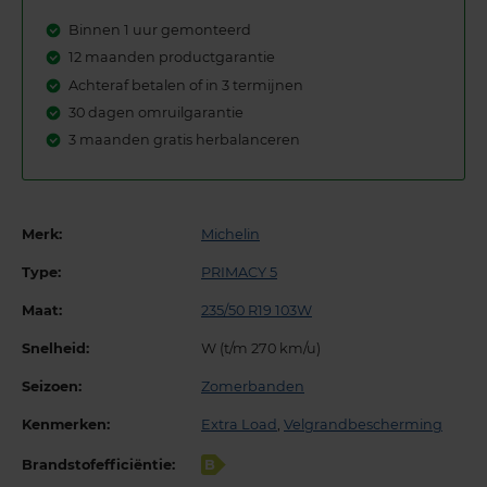
Binnen 1 uur gemonteerd
12 maanden productgarantie
Achteraf betalen of in 3 termijnen
30 dagen omruilgarantie
3 maanden gratis herbalanceren
Merk:
Michelin
Type:
PRIMACY 5
Maat:
235/50 R19 103W
Snelheid:
W (t/m 270 km/u)
Seizoen:
Zomerbanden
Kenmerken:
Extra Load
,
Velgrandbescherming
Brandstofefficiëntie:
B