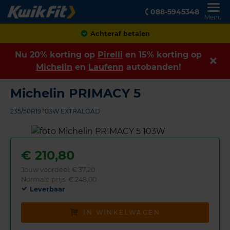
088-5945348
Menu
Achteraf betalen
Nu 20% korting op
Pirelli
en 15% korting op
Michelin
en
Laufenn
autobanden!
Michelin PRIMACY 5
235/50R19 103W EXTRALOAD
€
210,80
Jouw voordeel:
€ 37,20
Normale prijs: € 248,00
Leverbaar
IN WINKELWAGEN