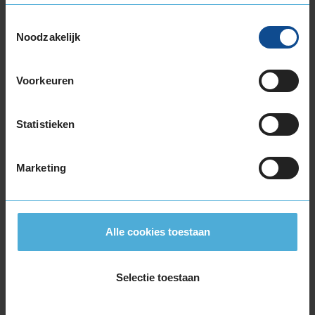
195/55R16 87V
Toestemmingsselectie
195/55R16 91V EXTRALOAD
Noodzakelijk
195/55R16 91W EXTRALOAD
195/60R16 89H
Voorkeuren
195/60R16 93V EXTRALOAD
205/55R16 91H
205/55R16 91V
Statistieken
205/55R16 91W
205/55R16 94H EXTRALOAD
Marketing
205/55R16 94V EXTRALOAD
205/60R16 92H
205/60R16 92V
205/60R16 96H EXTRALOAD
Alle cookies toestaan
205/60R16 96W EXTRALOAD
205/65R16 95W
Selectie toestaan
215/55R16 93V
215/55R16 97W EXTRALOAD