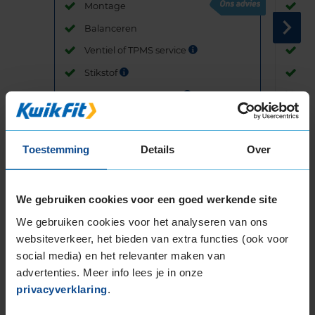
Montage
M
Balanceren
B
Ventiel of TPMS service
Ve
Stikstof
St
Bandengarantieplan
B
Toestemming
Details
Over
Item
1
of
We gebruiken cookies voor een goed werkende site
3
We gebruiken cookies voor het analyseren van ons
websiteverkeer, het bieden van extra functies (ook voor
social media) en het relevanter maken van
Beschikbare bandenmaten
advertenties. Meer info lees je in onze
privacyverklaring
.
16-inch banden
195/55R16 87H