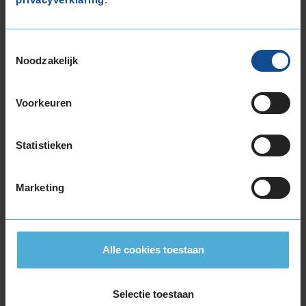
Beschikbare bandenmaten
16-inch banden
195/55R16 87H
Toestemmingsselectie
Noodzakelijk
195/55R16 87V
195/55R16 91V EXTRALOAD
195/55R16 91W EXTRALOAD
Voorkeuren
195/60R16 89H
195/60R16 93V EXTRALOAD
Statistieken
205/55R16 91H
205/55R16 91V
205/55R16 91W
Marketing
205/55R16 94H EXTRALOAD
205/55R16 94V EXTRALOAD
205/60R16 92H
Alle cookies toestaan
205/60R16 92V
205/60R16 96W EXTRALOAD
205/65R16 95W
Selectie toestaan
215/55R16 93V