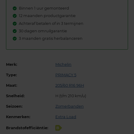
Binnen 1 uur gemonteerd
12 maanden productgarantie
Achteraf betalen of in 3 termijnen
30 dagen omruilgarantie
3 maanden gratis herbalanceren
Merk:
Michelin
Type:
PRIMACY 5
Maat:
205/60 R16 96H
Snelheid:
H (t/m 210 km/u)
Seizoen:
Zomerbanden
Kenmerken:
Extra Load
Brandstofefficiëntie:
B