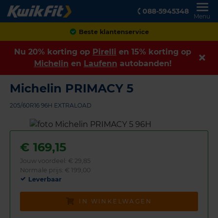
088-5945348
Menu
Achteraf betalen
Nu 20% korting op
Pirelli
en 15% korting op
Michelin
en
Laufenn
autobanden!
Michelin PRIMACY 5
205/60R16 96H EXTRALOAD
€
169,15
Jouw voordeel:
€ 29,85
Normale prijs: € 199,00
Leverbaar
IN WINKELWAGEN