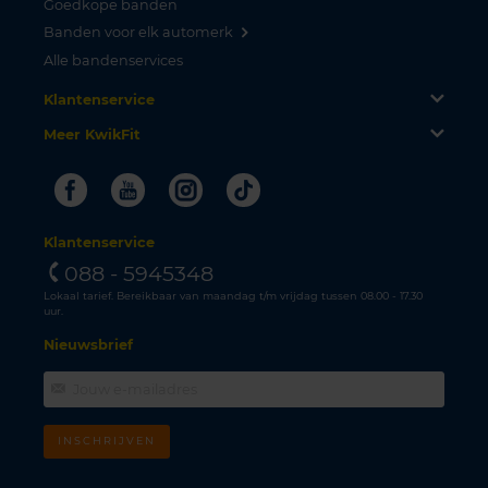
Goedkope banden
Banden voor elk automerk
Alle bandenservices
Klantenservice
Meer KwikFit
Facebook
Youtube
Instagram
Tiktok
Klantenservice
088 - 5945348
Lokaal tarief. Bereikbaar van maandag t/m vrijdag tussen 08.00 - 17.30
uur.
Nieuwsbrief
INSCHRIJVEN