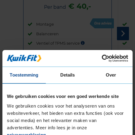
€ 40,-
Per band
Montage
M
Balanceren
B
Ventiel of TPMS service
Ve
Stikstof
St
Bandengarantieplan
B
Toestemming
Details
Over
Item
We gebruiken cookies voor een goed werkende site
1
We gebruiken cookies voor het analyseren van ons
of
websiteverkeer, het bieden van extra functies (ook voor
3
social media) en het relevanter maken van
advertenties. Meer info lees je in onze
privacyverklaring
.