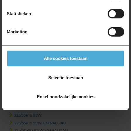
205/55R16 94V EXTRALOAD
205/60R16 92H
Statistieken
205/60R16 92V
205/60R16 96H EXTRALOAD
Marketing
205/60R16 96W EXTRALOAD
205/65R16 95W
215/55R16 93V
215/55R16 97W EXTRALOAD
Alle cookies toestaan
215/60R16 95H
215/60R16 95V
Selectie toestaan
215/60R16 99H EXTRALOAD
215/65R16 102H EXTRALOAD
215/65R16 102V EXTRALOAD
Enkel noodzakelijke cookies
215/65R16 98H
215/70R16 100H
225/55R16 95W
225/55R16 99W EXTRALOAD
225/60R16 102W EXTRALOAD