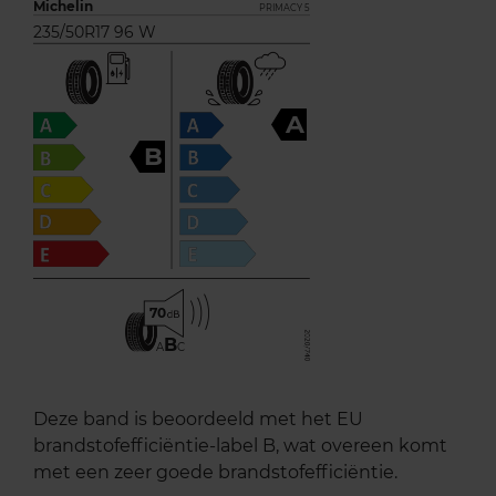
Michelin
PRIMACY 5
235/50R17 96 W
A
B
70
B
A
C
Deze band is beoordeeld met het EU
brandstofefficiëntie-label B, wat overeen komt
met een zeer goede brandstofefficiëntie.