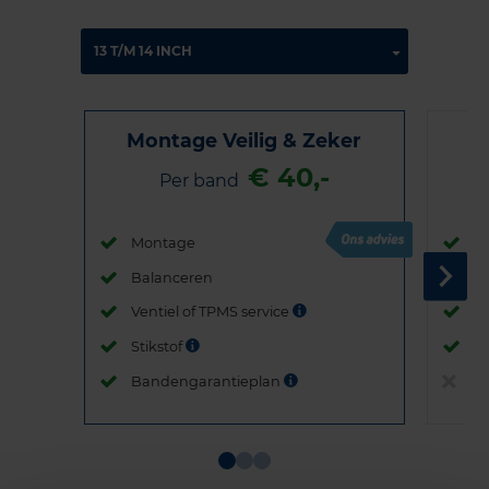
Montage Veilig & Zeker
€ 40,-
Per band
Montage
M
Balanceren
B
Ventiel of TPMS service
Ve
Stikstof
St
Bandengarantieplan
B