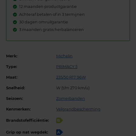
12 maanden productgarantie
Achteraf betalen of in 3 termijnen
30 dagen omruilgarantie
3 maanden gratis herbalanceren
Merk:
Michelin
Type:
PRIMACY 5
Maat:
235/50 R17 96W
Snelheid:
W (t/m 270 km/u)
Seizoen:
Zomerbanden
Kenmerken:
Velgrandbescherming
Brandstofefficiëntie:
B
Grip op nat wegdek:
A