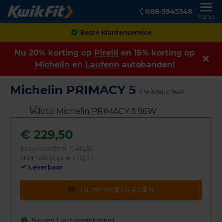
088-5945348
Menu
Achteraf betalen
Nu 20% korting op
Pirelli
en 15% korting op
Michelin
en
Laufenn
autobanden!
Michelin PRIMACY 5
235/50R17 96W
€
229,50
Jouw voordeel:
€ 40,50
Normale prijs: € 270,00
Leverbaar
IN WINKELWAGEN
Binnen 1 uur gemonteerd