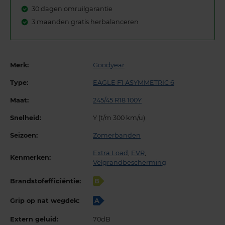
30 dagen omruilgarantie
3 maanden gratis herbalanceren
Merk:
Goodyear
Type:
EAGLE F1 ASYMMETRIC 6
Maat:
245/45 R18 100Y
Snelheid:
Y (t/m 300 km/u)
Seizoen:
Zomerbanden
Extra Load
,
EVR
,
Kenmerken:
Velgrandbescherming
Brandstofefficiëntie:
B
Grip op nat wegdek:
A
Extern geluid:
70dB