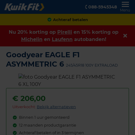
088-5945348
Menu
Achteraf betalen
Nu 20% korting op
Pirelli
en 15% korting op
Michelin
en
Laufenn
autobanden!
Goodyear EAGLE F1
ASYMMETRIC 6
245/45R18 100Y EXTRALOAD
€
206,00
Uitverkocht:
Bekijk alternatieven
Binnen 1 uur gemonteerd
12 maanden productgarantie
Achteraf betalen of in 3 termijnen