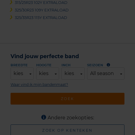
315/25R23 102Y EXTRALOAD
325/30R23 109Y EXTRALOAD
325/35R23 115Y EXTRALOAD
Vind jouw perfecte band
BREEDTE
HOOGTE
INCH
SEIZOEN
kies
kies
kies
All season
Waar vind ik mijn bandenmaat?
ZOEK
Andere zoekopties:
ZOEK OP KENTEKEN