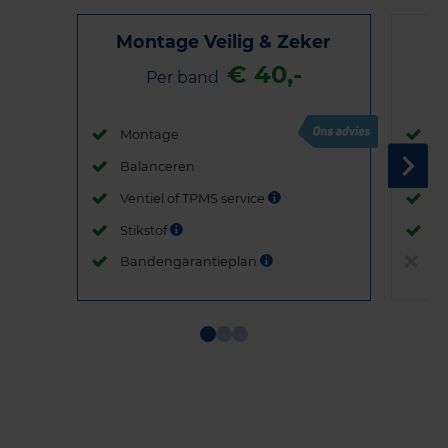
Montage Veilig & Zeker
€ 40,-
Per band
Montage
M
Balanceren
B
Ventiel of TPMS service
Ve
Stikstof
St
Bandengarantieplan
B
Item
1
of
3