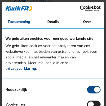
235/45R18 98Y EXTRALOAD
235/45R18 98Y EXTRALOAD
235/50R18 101Y EXTRALOAD
235/55R18 100V EXTRALOAD
Toestemming
Details
Over
235/55R18 104V EXTRALOAD
235/55R18 104W EXTRALOAD
235/60R18 107W EXTRALOAD
We gebruiken cookies voor een goed werkende site
245/35R18 92Y EXTRALOAD
We gebruiken cookies voor het analyseren van ons
245/40R18 93Y
websiteverkeer, het bieden van extra functies (ook voor
245/40R18 97Y EXTRALOAD
social media) en het relevanter maken van
245/50R18 104H EXTRALOAD
advertenties. Meer info lees je in onze
245/50R18 104Y EXTRALOAD
privacyverklaring
.
255/35R18 94Y EXTRALOAD
255/40R18 99W EXTRALOAD
Toestemmingsselectie
255/45R18 103Y EXTRALOAD
Noodzakelijk
255/45R18 99Y
255/55R18 109Y EXTRALOAD
265/35R18 97Y EXTRALOAD
Voorkeuren