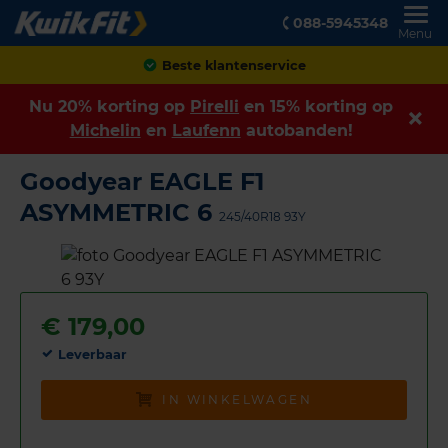
088-5945348
Menu
Achteraf betalen
Nu 20% korting op
Pirelli
en 15% korting op
Michelin
en
Laufenn
autobanden!
Goodyear EAGLE F1
ASYMMETRIC 6
245/40R18 93Y
€
179,00
Leverbaar
IN WINKELWAGEN