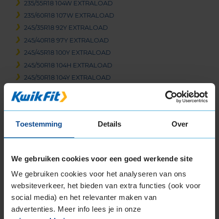
235/55R18 104W EXTRALOAD
235/60R18 107W EXTRALOAD
245/35R18 92Y EXTRALOAD
245/40R18 97Y EXTRALOAD
245/45R18 100Y EXTRALOAD
245/50R18 104H EXTRALOAD
245/50R18 104Y EXTRALOAD
255/35R18 94Y EXTRALOAD
255/40R18 99W EXTRALOAD
255/45R18 103Y EXTRALOAD
Toestemming
Details
Over
255/45R18 99Y
255/55R18 109Y EXTRALOAD
265/35R18 97Y EXTRALOAD
We gebruiken cookies voor een goed werkende site
19-inch banden
We gebruiken cookies voor het analyseren van ons
225/35R19 88Y EXTRALOAD
websiteverkeer, het bieden van extra functies (ook voor
225/40R19 93T EXTRALOAD
social media) en het relevanter maken van
225/40R19 93Y EXTRALOAD
advertenties. Meer info lees je in onze
225/40R19 93Y EXTRALOAD