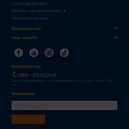
Goedkope banden
Banden voor elk automerk
Alle bandenservices
Klantenservice
Meer KwikFit
Facebook
Youtube
Instagram
Tiktok
Klantenservice
088 - 5945348
Lokaal tarief. Bereikbaar van maandag t/m vrijdag tussen 08.00 - 17.30
uur.
Nieuwsbrief
INSCHRIJVEN