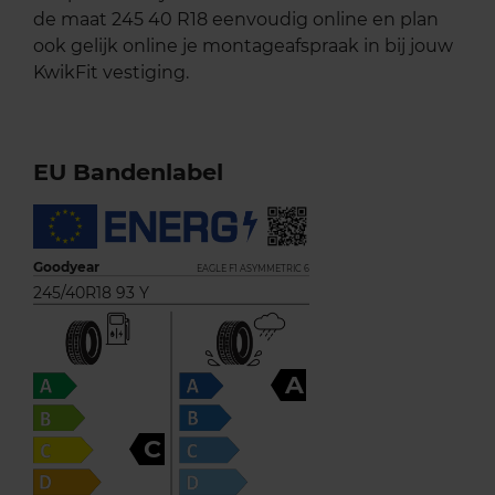
de maat 245 40 R18 eenvoudig online en plan
ook gelijk online je montageafspraak in bij jouw
KwikFit vestiging.
EU Bandenlabel
Goodyear
EAGLE F1 ASYMMETRIC 6
245/40R18 93 Y
A
C