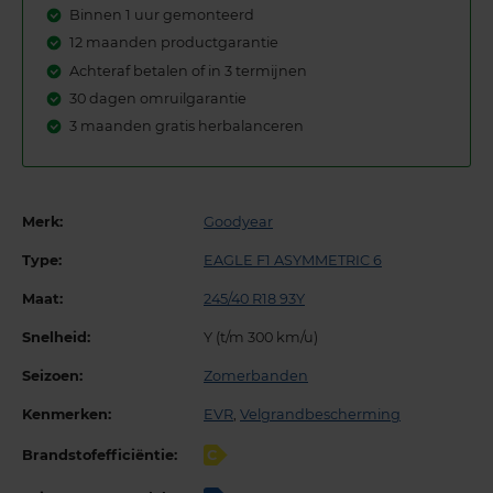
Binnen 1 uur gemonteerd
12 maanden productgarantie
Achteraf betalen of in 3 termijnen
30 dagen omruilgarantie
3 maanden gratis herbalanceren
Merk:
Goodyear
Type:
EAGLE F1 ASYMMETRIC 6
Maat:
245/40 R18 93Y
Snelheid:
Y (t/m 300 km/u)
Seizoen:
Zomerbanden
Kenmerken:
EVR
,
Velgrandbescherming
Brandstofefficiëntie:
C