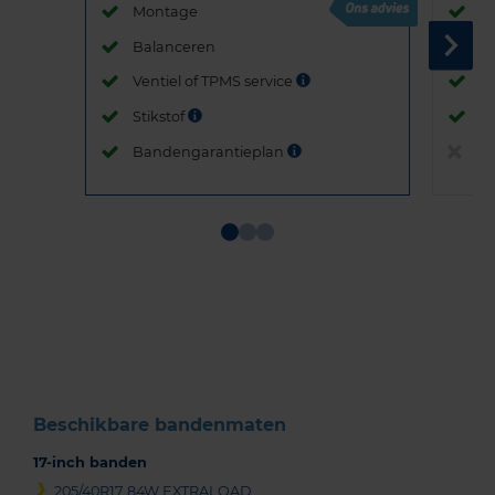
Montage
M
Balanceren
B
Ventiel of TPMS service
Ve
Stikstof
St
Bandengarantieplan
B
Item
1
of
3
Beschikbare bandenmaten
17-inch banden
205/40R17 84W EXTRALOAD