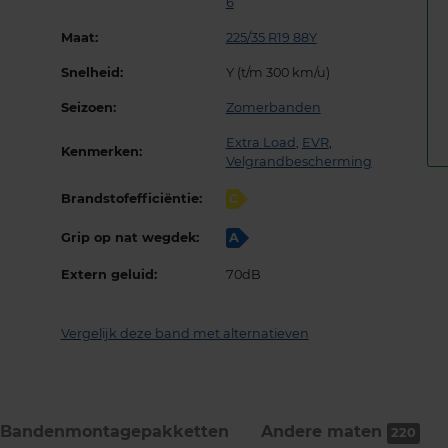
6
Maat:
225/35 R19 88Y
Snelheid:
Y (t/m 300 km/u)
Seizoen:
Zomerbanden
Extra Load
,
EVR
,
Kenmerken:
Velgrandbescherming
Brandstofefficiëntie:
C
Grip op nat wegdek:
A
Extern geluid:
70dB
Vergelijk deze band met alternatieven
Bandenmontage­pakketten
Andere maten
220