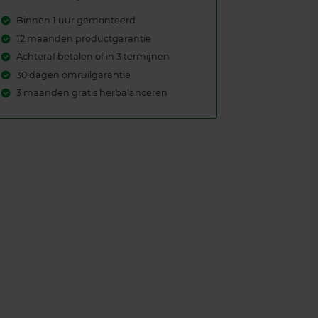
Binnen 1 uur gemonteerd
12 maanden productgarantie
Achteraf betalen of in 3 termijnen
30 dagen omruilgarantie
3 maanden gratis herbalanceren