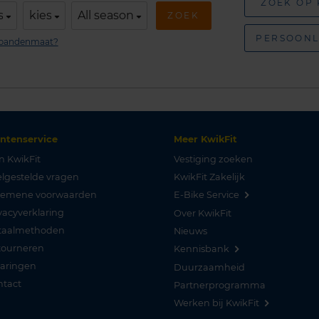
ZOEK OP
s
kies
All season
ZOEK
PERSOONL
n bandenmaat?
antenservice
Meer KwikFit
n KwikFit
Vestiging zoeken
lgestelde vragen
KwikFit Zakelijk
gemene voorwaarden
E-Bike Service
vacyverklaring
Over KwikFit
taalmethoden
Nieuws
tourneren
Kennisbank
varingen
Duurzaamheid
ntact
Partnerprogramma
Werken bij KwikFit