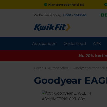
Klanttevredenheid 8,9
Wij helpen je graag.
088 - 5945348
Autobanden
Onderhoud
APK
Nu 20% korti
Home
Autobanden
Goodyear autobande
Goodyear EAG