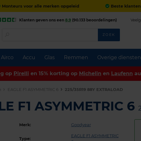
Monteurs voor alle merken opgeleid
Beste klanten
Klanten geven ons een
8,9
(90.133 beoordelingen)
Veelg
ZOEK
Airco
Accu
Glas
Remmen
Overige diensten
ng op
Pirelli
en 15% korting op
Michelin
en
Laufenn
au
n
EAGLE F1 ASYMMETRIC 6
225/35R19 88Y EXTRALOAD
LE F1 ASYMMETRIC 6
Merk:
Goodyear
EAGLE F1 ASYMMETRIC
Type: