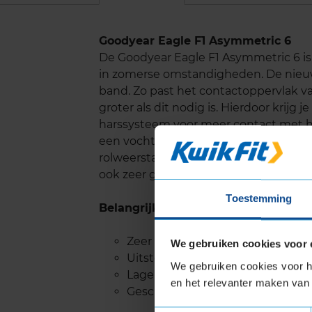
Goodyear Eagle F1 Asymmetric 6
De Goodyear Eagle F1 Asymmetric 6 is
in zomerse omstandigheden. De nieuws
band. Zo past het contactoppervlak van
groter als dit nodig is. Hierdoor krijg 
harssysteem voor meer contact met h
een vochtige of natte weg. De nieuw
rolweerstand, waardoor het rolgeluid 
ook zeer geschikt voor elektrische voe
Toestemming
Belangrijke eigenschappen
Zeer goede prestaties op droog
We gebruiken cookies voor 
Uitstekende remweg op nat we
We gebruiken cookies voor he
Lage rolweerstand, stille band
en het relevanter maken van 
Geschikt voor elektrische voertu