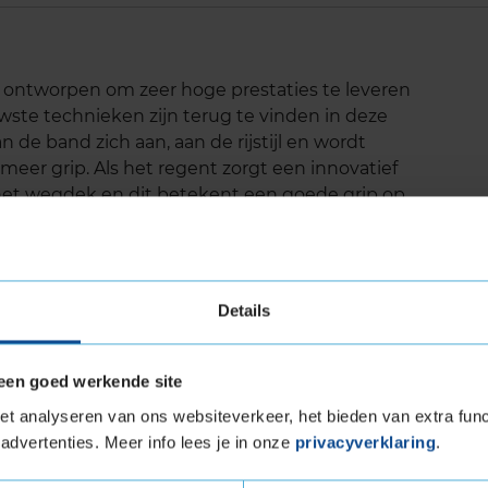
 ontworpen om zeer hoge prestaties te leveren
te technieken zijn terug te vinden in deze
 de band zich aan, aan de rijstijl en wordt
je meer grip. Als het regent zorgt een innovatief
et wegdek en dit betekent een goede grip op
e compoundtechnologie zorgt voor een lagere
van de band is vermindert. Daarom is deze band
rtuigen.
Details
 wegdek
een goed werkende site
gdek
t analyseren van ons websiteverkeer, het bieden van extra func
advertenties. Meer info lees je in onze
privacyverklaring
.
igen