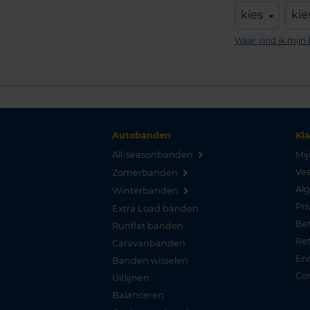
kies
kie
Waar vind ik mij
Autobanden
Kl
All-seasonbanden
Mij
Vee
Zomerbanden
Al
Winterbanden
Pri
Extra Load banden
Be
Runflat banden
Re
Caravanbanden
Er
Banden wisselen
Co
Uitlijnen
Balanceren