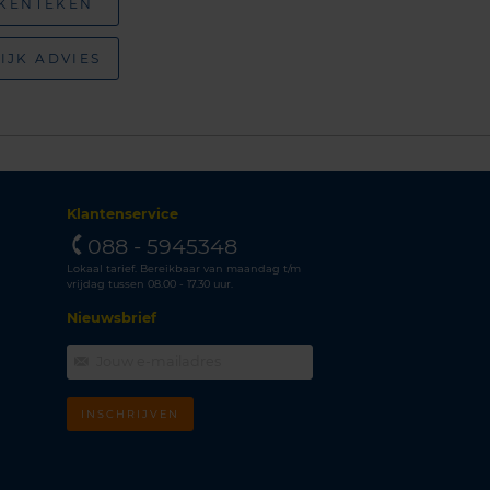
 KENTEKEN
IJK ADVIES
Klantenservice
088 - 5945348
Lokaal tarief. Bereikbaar van maandag t/m
vrijdag tussen 08.00 - 17.30 uur.
Nieuwsbrief
INSCHRIJVEN