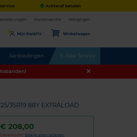
service
Achteraf betalen
estelde vragen
Klantenservice
Vestigingen
Mijn KwikFit
Winkelwagen
Aanbiedingen
E-Bike Service
tobanden!
225/35R19 88Y EXTRALOAD
€
208,00
Uitverkocht:
Bekijk alternatieven