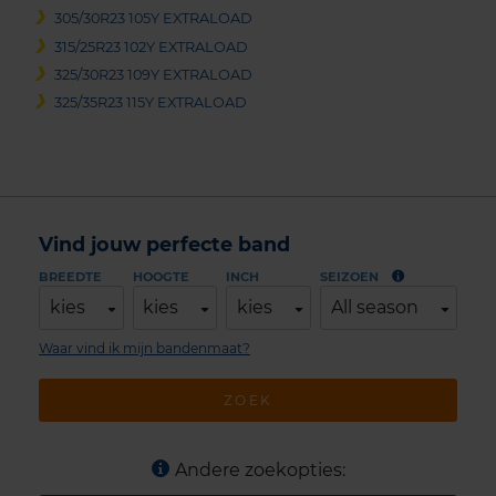
305/30R23 105Y EXTRALOAD
315/25R23 102Y EXTRALOAD
325/30R23 109Y EXTRALOAD
325/35R23 115Y EXTRALOAD
Vind jouw perfecte band
BREEDTE
HOOGTE
INCH
SEIZOEN
kies
kies
kies
All season
Waar vind ik mijn bandenmaat?
ZOEK
Andere zoekopties: