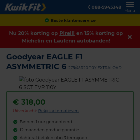
088-5945348
Menu
Achteraf betalen
Nu 20% korting op
Pirelli
en 15% korting op
Michelin
en
Laufenn
autobanden!
Goodyear EAGLE F1
ASYMMETRIC 6
275/45R20 110Y EXTRALOAD
€
318,00
Uitverkocht:
Bekijk alternatieven
Binnen 1 uur gemonteerd
12 maanden productgarantie
Achteraf betalen of in 3 termijnen