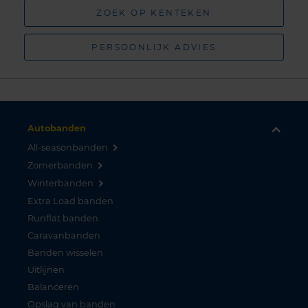
ZOEK OP KENTEKEN
PERSOONLIJK ADVIES
Autobanden
All-seasonbanden
Zomerbanden
Winterbanden
Extra Load banden
Runflat banden
Caravanbanden
Banden wisselen
Uitlijnen
Balanceren
Opslag van banden