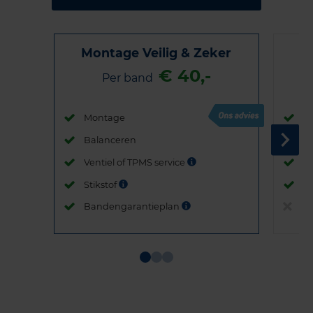
Montage Veilig & Zeker
€ 40,-
Per band
Montage
M
Balanceren
B
Ventiel of TPMS service
Ve
Stikstof
St
Bandengarantieplan
B
Item
1
of