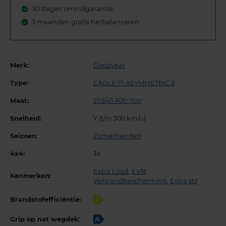
30 dagen omruilgarantie
3 maanden gratis herbalanceren
Merk:
Goodyear
Type:
EAGLE F1 ASYMMETRIC 6
Maat:
275/45 R20 110Y
Snelheid:
Y (t/m 300 km/u)
Seizoen:
Zomerbanden
4x4:
Ja
Extra Load
,
EVR
,
Kenmerken:
Velgrandbescherming
,
Extra stil
Brandstofefficiëntie:
C
Grip op nat wegdek:
A