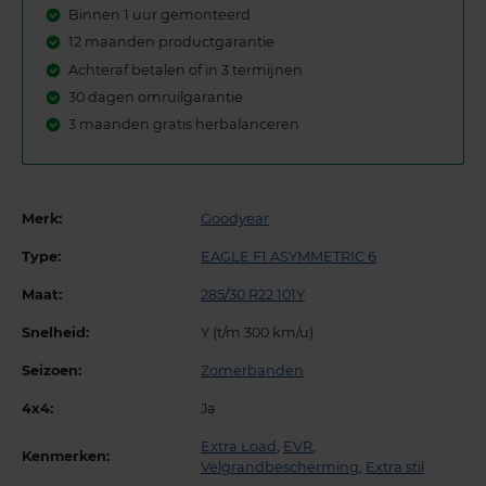
Binnen 1 uur gemonteerd
12 maanden productgarantie
Achteraf betalen of in 3 termijnen
30 dagen omruilgarantie
3 maanden gratis herbalanceren
Merk:
Goodyear
Type:
EAGLE F1 ASYMMETRIC 6
Maat:
285/30 R22 101Y
Snelheid:
Y (t/m 300 km/u)
Seizoen:
Zomerbanden
4x4:
Ja
Extra Load
,
EVR
,
Kenmerken:
Velgrandbescherming
,
Extra stil