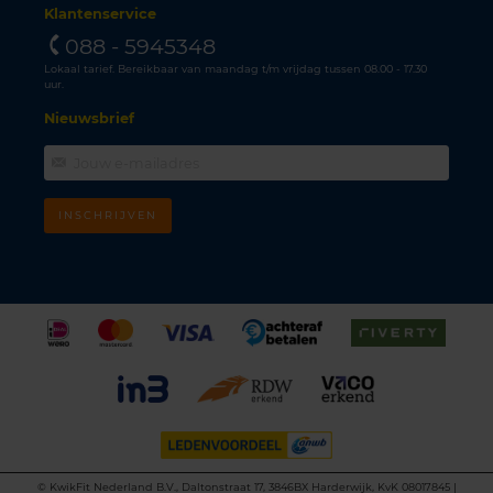
Klantenservice
088 - 5945348
Lokaal tarief. Bereikbaar van maandag t/m vrijdag tussen 08.00 - 17.30
uur.
Nieuwsbrief
INSCHRIJVEN
©
KwikFit Nederland B.V., Daltonstraat 17, 3846BX Harderwijk, KvK 08017845 |