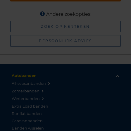
Andere zoekopties:
ZOEK OP KENTEKEN
PERSOONLIJK ADVIES
Autobanden
All-seasonbanden
Zomerbanden
Winterbanden
Extra Load banden
Runflat banden
Caravanbanden
Banden wisselen