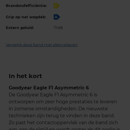
Brandstofefficiëntie:
C
Grip op nat wegdek:
A
Extern geluid:
71dB
Vergelijk deze band met alternatieven
In het kort
Goodyear Eagle F1 Asymmetric 6
De Goodyear Eagle F1 Asymmetric 6 is
ontworpen om zeer hoge prestaties te leveren
in zomerse omstandigheden. De nieuwste
technieken zijn terug te vinden in deze band.
Zo past het contactoppervlak van de band zich
aan, aan de rijstijl en wordt groter als dit nodig is.