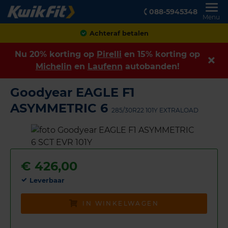
088-5945348
Menu
Achteraf betalen
Nu 20% korting op
Pirelli
en 15% korting op
Michelin
en
Laufenn
autobanden!
Goodyear EAGLE F1
ASYMMETRIC 6
285/30R22 101Y EXTRALOAD
€
426,00
Leverbaar
IN WINKELWAGEN