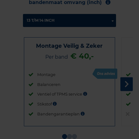
bandenmaat omvang (inch)
Montage Veilig & Zeker
€ 40,-
Per band
Montage
M
Balanceren
B
Ventiel of TPMS service
Ve
Stikstof
St
Bandengarantieplan
B