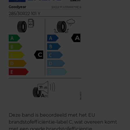
Goodyear
EAGLE F1 ASYMMETRIC 6
285/30R22 101 Y
A
C
71
A
BC
Deze band is beoordeeld met het EU
brandstofefficiëntie-label C, wat overeen komt
met een goede brandstofefficiëntie.