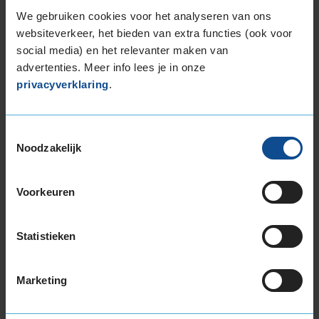
255/40R18 99W EXTRALOAD
We gebruiken cookies voor het analyseren van ons
255/45R18 103Y EXTRALOAD
websiteverkeer, het bieden van extra functies (ook voor
255/45R18 99Y
social media) en het relevanter maken van
255/55R18 109Y EXTRALOAD
advertenties. Meer info lees je in onze
privacyverklaring
.
265/35R18 97Y EXTRALOAD
19-inch banden
225/35R19 88Y EXTRALOAD
Toestemmingsselectie
225/40R19 93T EXTRALOAD
Noodzakelijk
225/40R19 93Y EXTRALOAD
225/40R19 93Y EXTRALOAD
Voorkeuren
225/40R19 93Y EXTRALOAD
225/40R19 93Y EXTRALOAD
225/45R19 92T EXTRALOAD
Statistieken
225/45R19 96W EXTRALOAD
225/45R19 96W EXTRALOAD
Marketing
235/35R19 91Y EXTRALOAD
235/35R19 91Y EXTRALOAD