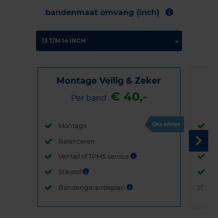
bandenmaat omvang (inch)
Montage Veilig & Zeker
€ 40,-
Per band
Montage
M
Balanceren
B
Ventiel of TPMS service
Ve
Stikstof
St
Bandengarantieplan
B