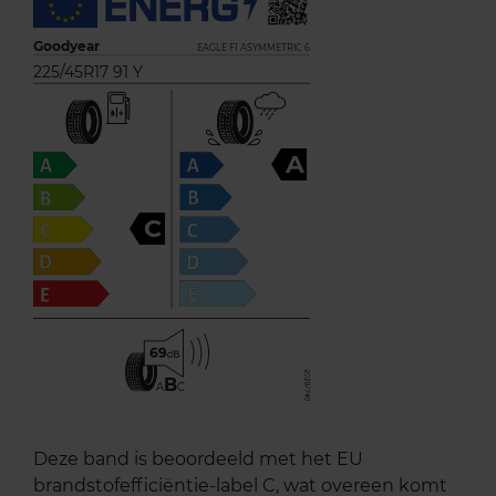
Goodyear
EAGLE F1 ASYMMETRIC 6
225/45R17 91 Y
A
C
69
B
A
C
Deze band is beoordeeld met het EU
brandstofefficiëntie-label C, wat overeen komt