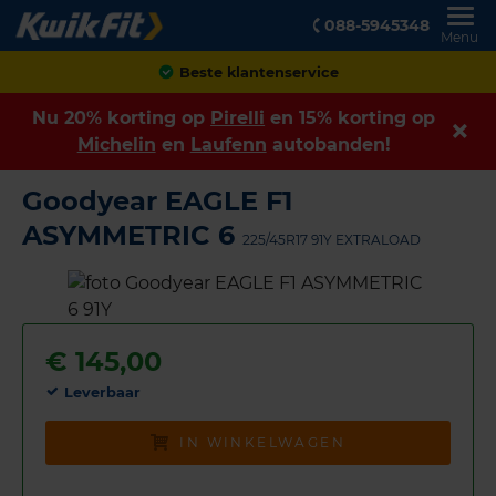
088-5945348
Menu
Achteraf betalen
Nu 20% korting op
Pirelli
en 15% korting op
Michelin
en
Laufenn
autobanden!
Goodyear EAGLE F1
ASYMMETRIC 6
225/45R17 91Y EXTRALOAD
€
145,00
Leverbaar
IN WINKELWAGEN