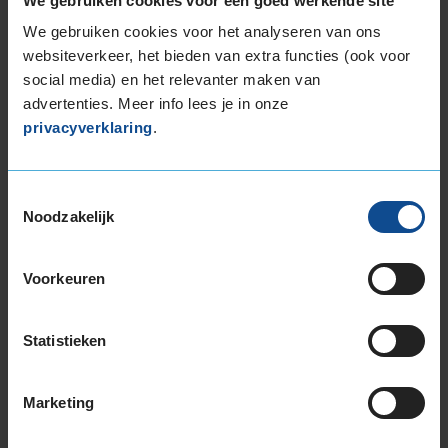
We gebruiken cookies voor een goed werkende site
255/40R18 99W EXTRALOAD
We gebruiken cookies voor het analyseren van ons
255/45R18 103Y EXTRALOAD
websiteverkeer, het bieden van extra functies (ook voor
255/45R18 99Y
social media) en het relevanter maken van
255/55R18 109Y EXTRALOAD
advertenties. Meer info lees je in onze
265/35R18 97Y EXTRALOAD
privacyverklaring
.
19-inch banden
225/35R19 88Y EXTRALOAD
225/40R19 93T EXTRALOAD
Toestemmingsselectie
Noodzakelijk
225/40R19 93Y EXTRALOAD
225/40R19 93Y EXTRALOAD
225/40R19 93Y EXTRALOAD
Voorkeuren
225/40R19 93Y EXTRALOAD
225/45R19 92T EXTRALOAD
Statistieken
225/45R19 96W EXTRALOAD
225/45R19 96W EXTRALOAD
235/35R19 91Y EXTRALOAD
Marketing
235/35R19 91Y EXTRALOAD