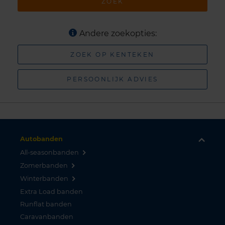
ZOEK
Andere zoekopties:
ZOEK OP KENTEKEN
PERSOONLIJK ADVIES
Autobanden
All-seasonbanden
Zomerbanden
Winterbanden
Extra Load banden
Runflat banden
Caravanbanden