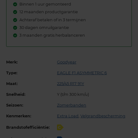
Binnen 1 uur gemonteerd
12 maanden productgarantie
Achteraf betalen of in 3 termijnen
30 dagen omruilgarantie
3 maanden gratis herbalanceren
Merk:
Goodyear
Type:
EAGLE F1 ASYMMETRIC 6
Maat:
225/45 R17 91Y
Snelheid:
Y (t/m 300 km/u)
Seizoen:
Zomerbanden
Kenmerken:
Extra Load
,
Velgrandbescherming
Brandstofefficiëntie:
C