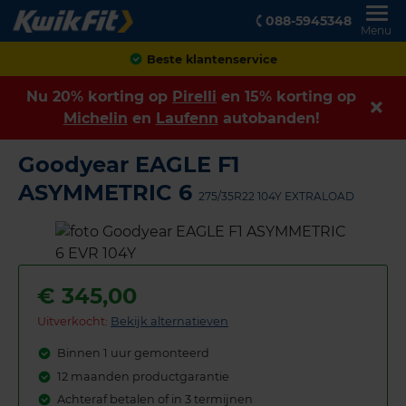
088-5945348
Menu
Achteraf betalen
Nu 20% korting op
Pirelli
en 15% korting op
Michelin
en
Laufenn
autobanden!
Goodyear EAGLE F1
ASYMMETRIC 6
275/35R22 104Y EXTRALOAD
€
345,00
Uitverkocht:
Bekijk alternatieven
Binnen 1 uur gemonteerd
12 maanden productgarantie
Achteraf betalen of in 3 termijnen