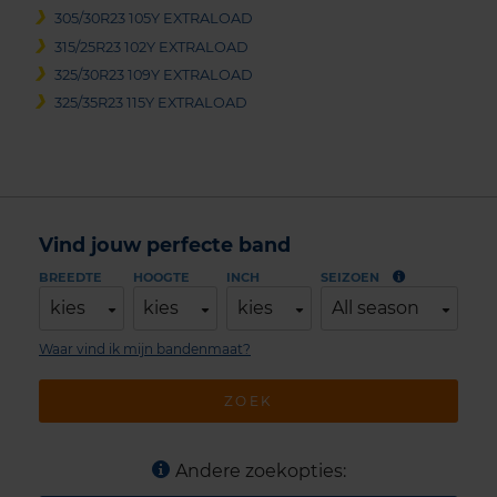
305/30R23 105Y EXTRALOAD
315/25R23 102Y EXTRALOAD
325/30R23 109Y EXTRALOAD
325/35R23 115Y EXTRALOAD
Vind jouw perfecte band
BREEDTE
HOOGTE
INCH
SEIZOEN
kies
kies
kies
All season
Waar vind ik mijn bandenmaat?
ZOEK
Andere zoekopties: