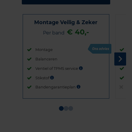
Montage Veilig & Zeker
€ 40,-
Per band
Montage
M
Balanceren
B
Ventiel of TPMS service
Ve
Stikstof
St
Bandengarantieplan
B
Item
1
of