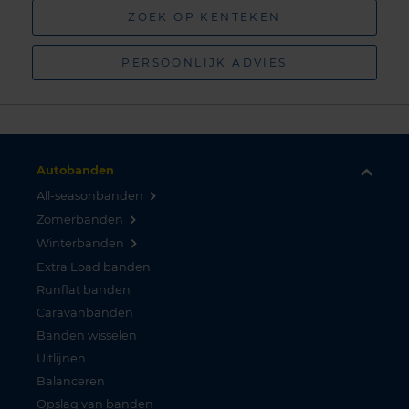
ZOEK OP KENTEKEN
PERSOONLIJK ADVIES
Autobanden
All-seasonbanden
Zomerbanden
Winterbanden
Extra Load banden
Runflat banden
Caravanbanden
Banden wisselen
Uitlijnen
Balanceren
Opslag van banden