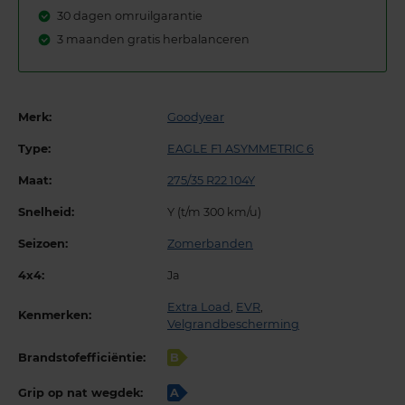
30 dagen omruilgarantie
3 maanden gratis herbalanceren
Merk:
Goodyear
Type:
EAGLE F1 ASYMMETRIC 6
Maat:
275/35 R22 104Y
Snelheid:
Y (t/m 300 km/u)
Seizoen:
Zomerbanden
4x4:
Ja
Extra Load
,
EVR
,
Kenmerken:
Velgrandbescherming
Brandstofefficiëntie:
B
Grip op nat wegdek:
A