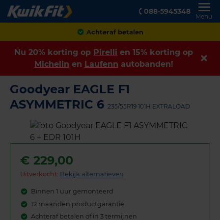
088-5945348
Menu
Klanten geven ons een
8,9
Nu 20% korting op
Pirelli
en 15% korting op
Michelin
en
Laufenn
autobanden!
Goodyear EAGLE F1
ASYMMETRIC 6
235/55R19 101H EXTRALOAD
€
229,00
Uitverkocht:
Bekijk alternatieven
Binnen 1 uur gemonteerd
12 maanden productgarantie
Achteraf betalen of in 3 termijnen