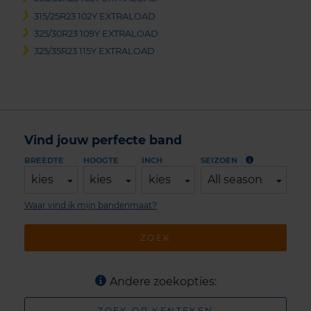
315/25R23 102Y EXTRALOAD
325/30R23 109Y EXTRALOAD
325/35R23 115Y EXTRALOAD
Vind jouw perfecte band
BREEDTE
HOOGTE
INCH
SEIZOEN
kies
kies
kies
All season
Waar vind ik mijn bandenmaat?
ZOEK
Andere zoekopties:
ZOEK OP KENTEKEN