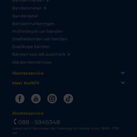
Bandenmerken
Bandenmaten
Bandenlabel
Bandenmarkeringen
Profieldiepte van banden
Snelheidsindex van banden
Goedkope banden
Banden voor elk automerk
Alle bandenservices
Klantenservice
Meer KwikFit
Facebook
Youtube
Instagram
Tiktok
Klantenservice
088 - 5945348
Lokaal tarief. Bereikbaar van maandag t/m vrijdag tussen 08.00 - 17.30
uur.