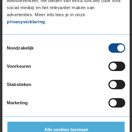
websiteverkeer, het bieden van extra functies (ook voor
255/55R18 109Y EXTRALOAD
social media) en het relevanter maken van
265/35R18 97Y EXTRALOAD
advertenties. Meer info lees je in onze
19-inch banden
privacyverklaring
.
225/35R19 88Y EXTRALOAD
225/40R19 93T EXTRALOAD
225/40R19 93Y EXTRALOAD
Toestemmingsselectie
Noodzakelijk
225/40R19 93Y EXTRALOAD
225/40R19 93Y EXTRALOAD
225/40R19 93Y EXTRALOAD
Voorkeuren
225/45R19 92T EXTRALOAD
225/45R19 96W EXTRALOAD
Statistieken
225/45R19 96W EXTRALOAD
235/35R19 91Y EXTRALOAD
235/35R19 91Y EXTRALOAD
Marketing
235/40R19 92T EXTRALOAD
235/40R19 96V EXTRALOAD
235/40R19 96W EXTRALOAD
Alle cookies toestaan
235/40R19 96W EXTRALOAD