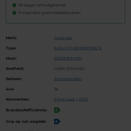
30 dagen omruilgarantie
3 maanden gratis herbalanceren
Merk:
Goodyear
Type:
EAGLE F1 ASYMMETRIC 6
Maat:
235/55 R19 101H
Snelheid:
H (t/m 210 km/u)
Seizoen:
Zomerbanden
4x4:
Ja
Kenmerken:
Extra Load
,
+ EDR
Brandstofefficiëntie:
A
Grip op nat wegdek:
A