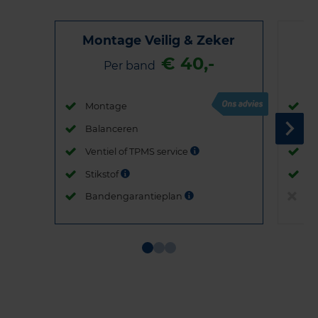
Montage Veilig & Zeker
€ 40,-
Per band
Montage
M
Balanceren
B
Ventiel of TPMS service
Ve
Stikstof
St
Bandengarantieplan
B
Item
1
of
3