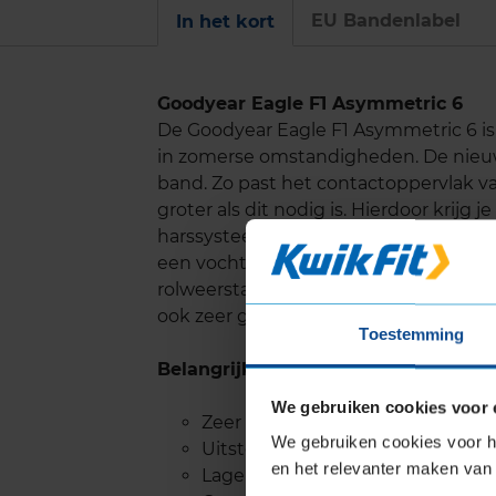
EU Bandenlabel
In het kort
Goodyear Eagle F1 Asymmetric 6
De Goodyear Eagle F1 Asymmetric 6 is
in zomerse omstandigheden. De nieuws
band. Zo past het contactoppervlak van
groter als dit nodig is. Hierdoor krijg 
harssysteem voor meer contact met h
een vochtige of natte weg. De nieuw
rolweerstand, waardoor het rolgeluid 
ook zeer geschikt voor elektrische voe
Toestemming
Belangrijke eigenschappen
We gebruiken cookies voor 
Zeer goede prestaties op droog
We gebruiken cookies voor he
Uitstekende remweg op nat we
en het relevanter maken van 
Lage rolweerstand, stille band