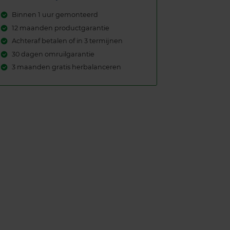
Binnen 1 uur gemonteerd
12 maanden productgarantie
Achteraf betalen of in 3 termijnen
30 dagen omruilgarantie
3 maanden gratis herbalanceren