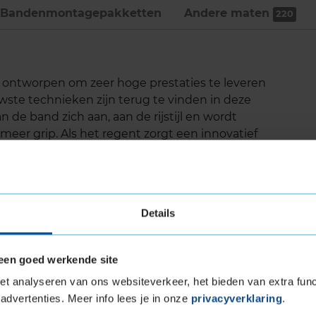
Bandenmontage­pakketten
Andere maten
220
 ontworpen om zeer hoge prestaties te leveren
te technieken zijn terug te vinden in deze
 de band zich aan, aan de rijstijl en wordt
je meer grip. Als het regent zorgt een innovatief
et wegdek en dit betekent een goede grip op
e compoundtechnologie zorgt voor een lagere
van de band is vermindert. Daarom is deze band
rtuigen.
Details
een goed werkende site
 wegdek
t analyseren van ons websiteverkeer, het bieden van extra func
gdek
advertenties. Meer info lees je in onze
privacyverklaring
.