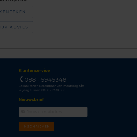
 KENTEKEN
IJK ADVIES
Klantenservice
088 - 5945348
Lokaal tarief. Bereikbaar van maandag t/m
vrijdag tussen 08.00 - 17.30 uur.
Nieuwsbrief
INSCHRIJVEN