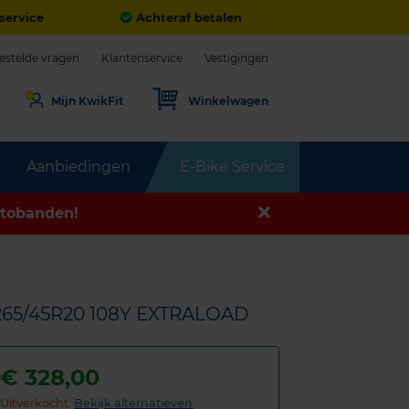
service
Achteraf betalen
estelde vragen
Klantenservice
Vestigingen
Mijn KwikFit
Winkelwagen
Aanbiedingen
E-Bike Service
tobanden!
265/45R20 108Y EXTRALOAD
€
328,00
Uitverkocht:
Bekijk alternatieven