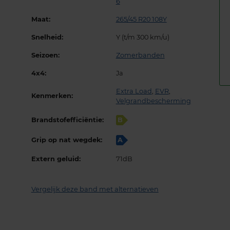
6
Maat:
265/45 R20 108Y
Snelheid:
Y (t/m 300 km/u)
Seizoen:
Zomerbanden
4x4:
Ja
Extra Load
,
EVR
,
Kenmerken:
Velgrandbescherming
Brandstofefficiëntie:
B
Grip op nat wegdek:
A
Extern geluid:
71dB
Vergelijk deze band met alternatieven