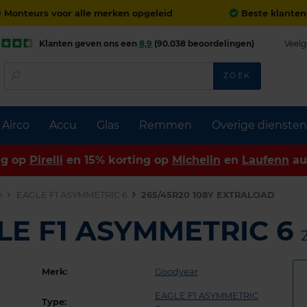
Monteurs voor alle merken opgeleid
Beste klanten
Klanten geven ons een
8,9
(90.038 beoordelingen)
Veelg
ZOEK
Airco
Accu
Glas
Remmen
Overige diensten
ng op
Pirelli
en 15% korting op
Michelin
en
Laufenn
au
n
EAGLE F1 ASYMMETRIC 6
265/45R20 108Y EXTRALOAD
LE F1 ASYMMETRIC 6
Merk:
Goodyear
EAGLE F1 ASYMMETRIC
Type: