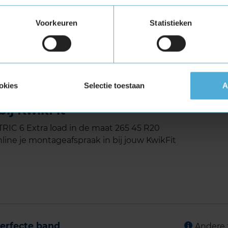
igen
Voorkeuren
Statistieken
et Extra Load (verstevigde band)
tuigen die banden met een hoger
vigde banden zijn te herkennen aan het
okies
Selectie toestaan
A
METRIC 6 Extra load in de
ij KwikFit
C 6 Extra load in de maat 265 45 R20
line je montageafspraak in bij jouw KwikFit
erfecte band
Andere 