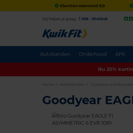
Klanttevredenheid 8,9
Wij helpen je graag.
088 - 5945348
Autobanden
Onderhoud
APK
Nu 20% korti
Home
Autobanden
Goodyear autobande
Goodyear EAG