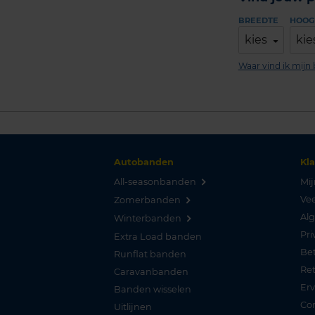
BREEDTE
HOOG
kies
kie
Waar vind ik mij
Autobanden
Kl
All-seasonbanden
Mij
Vee
Zomerbanden
Al
Winterbanden
Pri
Extra Load banden
Be
Runflat banden
Re
Caravanbanden
Er
Banden wisselen
Co
Uitlijnen