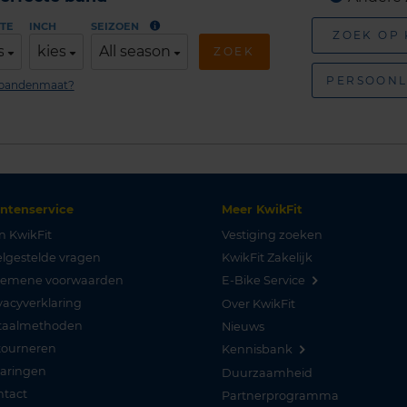
TE
INCH
SEIZOEN
ZOEK OP
s
kies
All season
ZOEK
PERSOONL
n bandenmaat?
antenservice
Meer KwikFit
n KwikFit
Vestiging zoeken
lgestelde vragen
KwikFit Zakelijk
gemene voorwaarden
E-Bike Service
vacyverklaring
Over KwikFit
taalmethoden
Nieuws
tourneren
Kennisbank
varingen
Duurzaamheid
ntact
Partnerprogramma