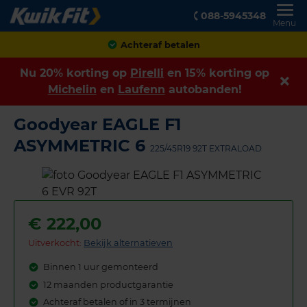
088-5945348
Menu
Achteraf betalen
Nu 20% korting op
Pirelli
en 15% korting op
Michelin
en
Laufenn
autobanden!
Goodyear EAGLE F1
ASYMMETRIC 6
225/45R19 92T EXTRALOAD
€
222,00
Uitverkocht:
Bekijk alternatieven
Binnen 1 uur gemonteerd
12 maanden productgarantie
Achteraf betalen of in 3 termijnen