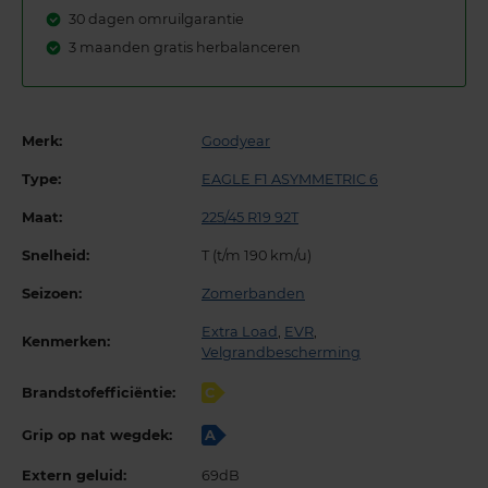
30 dagen omruilgarantie
3 maanden gratis herbalanceren
Merk:
Goodyear
Type:
EAGLE F1 ASYMMETRIC 6
Maat:
225/45 R19 92T
Snelheid:
T (t/m 190 km/u)
Seizoen:
Zomerbanden
Extra Load
,
EVR
,
Kenmerken:
Velgrandbescherming
Brandstofefficiëntie:
C
Grip op nat wegdek:
A
Extern geluid:
69dB