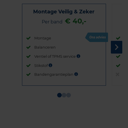
Montage Veilig & Zeker
€ 40,-
Per band
Montage
M
Balanceren
B
Ventiel of TPMS service
Ve
Stikstof
St
Bandengarantieplan
B
Item
1
of
3