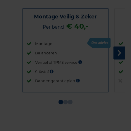
Montage Veilig & Zeker
€ 40,-
Per band
Montage
M
Balanceren
B
Ventiel of TPMS service
Ve
Stikstof
St
Bandengarantieplan
B
Item
1
of
3