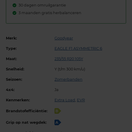
30 dagen omruilgarantie
3 maanden gratis herbalanceren
Merk:
Goodyear
Type:
EAGLE F1 ASYMMETRIC 6
Maat:
235/55 R20 105Y
Snelheid:
Y (t/m 300 km/u)
Seizoen:
Zomerbanden
4x4:
Ja
Kenmerken:
Extra Load
,
EVR
Brandstofefficiëntie:
B
Grip op nat wegdek:
A