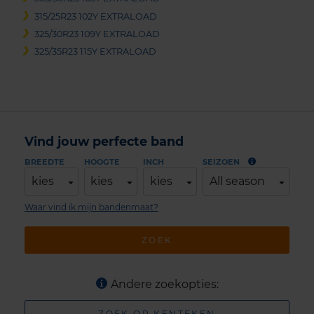
315/25R23 102Y EXTRALOAD
325/30R23 109Y EXTRALOAD
325/35R23 115Y EXTRALOAD
Vind jouw perfecte band
BREEDTE
HOOGTE
INCH
SEIZOEN
kies
kies
kies
All season
Waar vind ik mijn bandenmaat?
ZOEK
Andere zoekopties:
ZOEK OP KENTEKEN