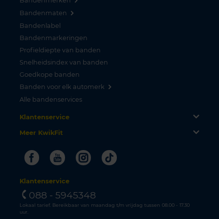
Bandenmerken
Bandenmaten
Bandenlabel
Bandenmarkeringen
Profieldiepte van banden
Snelheidsindex van banden
Goedkope banden
Banden voor elk automerk
Alle bandenservices
Klantenservice
Meer KwikFit
Facebook
Youtube
Instagram
Tiktok
Klantenservice
088 - 5945348
Lokaal tarief. Bereikbaar van maandag t/m vrijdag tussen 08.00 - 17.30
uur.