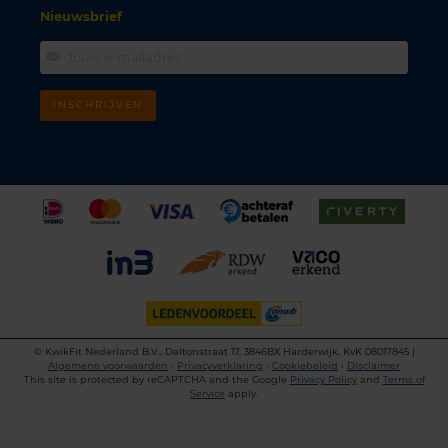
Nieuwsbrief
INSCHRIJVEN
©
KwikFit Nederland B.V., Daltonstraat 17, 3846BX Harderwijk, KvK 08017845 |
Algemene voorwaarden
•
Privacyverklaring
•
Cookiebeleid
•
Disclaimer
This site is protected by reCAPTCHA and the Google
Privacy Policy
and
Terms of
Service
apply.