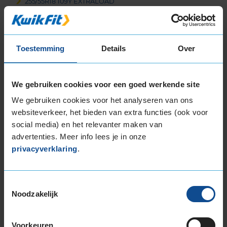
255/55R18 109Y EXTRALOAD
265/35R18 97Y EXTRALOAD
19-inch banden
225/35R19 88Y EXTRALOAD
Toestemming
Details
Over
225/40R19 93T EXTRALOAD
225/40R19 93Y EXTRALOAD
225/40R19 93Y EXTRALOAD
We gebruiken cookies voor een goed werkende site
225/40R19 93Y EXTRALOAD
We gebruiken cookies voor het analyseren van ons
225/40R19 93Y EXTRALOAD
websiteverkeer, het bieden van extra functies (ook voor
225/45R19 92T EXTRALOAD
social media) en het relevanter maken van
225/45R19 96W EXTRALOAD
advertenties. Meer info lees je in onze
225/45R19 96W EXTRALOAD
privacyverklaring
.
235/35R19 91Y EXTRALOAD
235/35R19 91Y EXTRALOAD
Toestemmingsselectie
235/40R19 92T EXTRALOAD
Noodzakelijk
235/40R19 96V EXTRALOAD
235/40R19 96W EXTRALOAD
235/40R19 96W EXTRALOAD
Voorkeuren