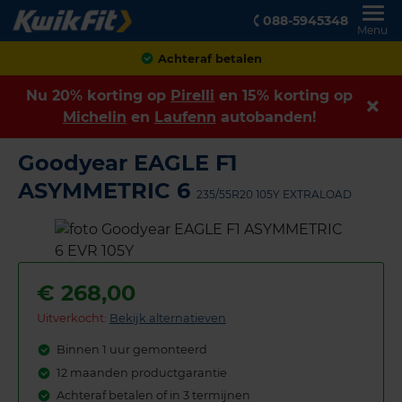
088-5945348
Menu
Achteraf betalen
Nu 20% korting op
Pirelli
en 15% korting op
Michelin
en
Laufenn
autobanden!
Goodyear EAGLE F1
ASYMMETRIC 6
235/55R20 105Y EXTRALOAD
€
268,00
Uitverkocht:
Bekijk alternatieven
Binnen 1 uur gemonteerd
12 maanden productgarantie
Achteraf betalen of in 3 termijnen