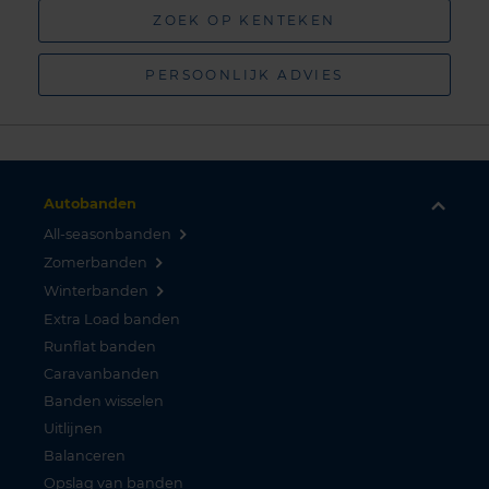
ZOEK OP KENTEKEN
PERSOONLIJK ADVIES
Autobanden
All-seasonbanden
Zomerbanden
Winterbanden
Extra Load banden
Runflat banden
Caravanbanden
Banden wisselen
Uitlijnen
Balanceren
Opslag van banden