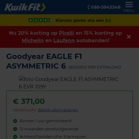
088-5945348
Menu
Klanten geven ons een
8,9
Nu 20% korting op
Pirelli
en 15% korting op
Michelin
en
Laufenn
autobanden!
Goodyear EAGLE F1
ASYMMETRIC 6
285/40R21 109Y EXTRALOAD
€
371,00
Uitverkocht:
Bekijk alternatieven
Binnen 1 uur gemonteerd
12 maanden productgarantie
Achteraf betalen of in 3 termijnen