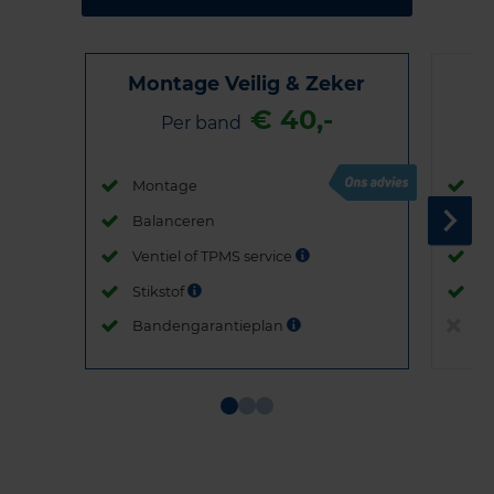
Montage Veilig & Zeker
€ 40,-
Per band
Montage
M
Balanceren
B
Ventiel of TPMS service
Ve
Stikstof
St
Bandengarantieplan
B
Item
1
of