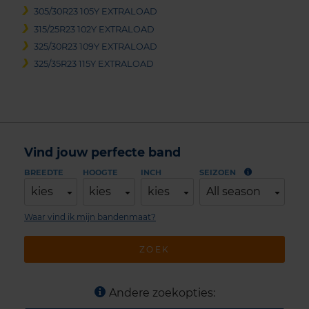
305/30R23 105Y EXTRALOAD
315/25R23 102Y EXTRALOAD
325/30R23 109Y EXTRALOAD
325/35R23 115Y EXTRALOAD
Vind jouw perfecte band
BREEDTE
HOOGTE
INCH
SEIZOEN
kies
kies
kies
All season
Waar vind ik mijn bandenmaat?
ZOEK
Andere zoekopties: