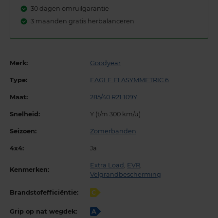
30 dagen omruilgarantie
3 maanden gratis herbalanceren
Merk:
Goodyear
Type:
EAGLE F1 ASYMMETRIC 6
Maat:
285/40 R21 109Y
Snelheid:
Y (t/m 300 km/u)
Seizoen:
Zomerbanden
4x4:
Ja
Extra Load
,
EVR
,
Kenmerken:
Velgrandbescherming
Brandstofefficiëntie:
C
Grip op nat wegdek:
A