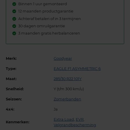
Binnen 1 uur gemonteerd
12 maanden productgarantie
Achteraf betalen of in 3 termijnen
30 dagen omruilgarantie
3 maanden gratis herbalanceren
Merk:
Goodyear
Type:
EAGLE F1 ASYMMETRIC 6
Maat:
285/30 R22 101Y
Snelheid:
Y (t/m 300 km/u)
Seizoen:
Zomerbanden
4x4:
Ja
Extra Load
,
EVR
,
Kenmerken:
Velgrandbescherming