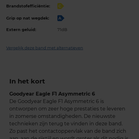
Brandstofefficiëntie:
C
Grip op nat wegdek:
A
Extern geluid:
71dB
Vergelijk deze band met alternatieven
In het kort
Goodyear Eagle F1 Asymmetric 6
De Goodyear Eagle F1 Asymmetric 6 is
ontworpen om zeer hoge prestaties te leveren
in zomerse omstandigheden. De nieuwste
technieken zijn terug te vinden in deze band.
Zo past het contactoppervlak van de band zich
aan, aan de rijstijl en wordt groter als dit nodig is.