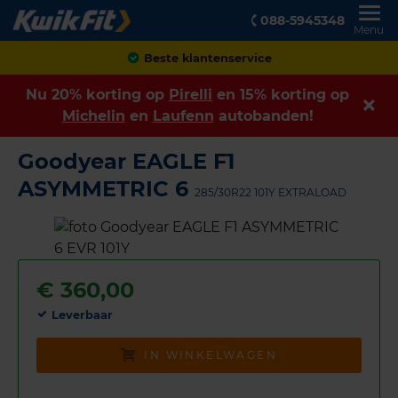
088-5945348
Menu
Achteraf betalen
Nu 20% korting op
Pirelli
en 15% korting op
Michelin
en
Laufenn
autobanden!
Goodyear EAGLE F1
ASYMMETRIC 6
285/30R22 101Y EXTRALOAD
€
360,00
Leverbaar
IN WINKELWAGEN