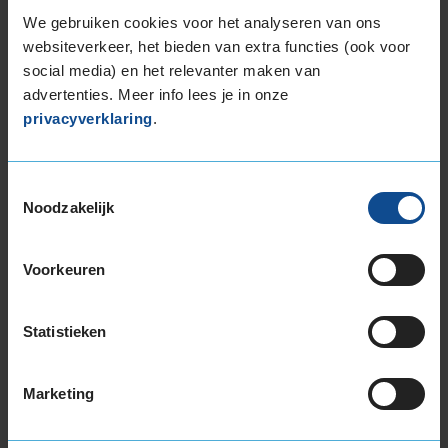
255/40R18 99W EXTRALOAD
We gebruiken cookies voor het analyseren van ons
255/45R18 103Y EXTRALOAD
websiteverkeer, het bieden van extra functies (ook voor
255/45R18 99Y
social media) en het relevanter maken van
255/55R18 109Y EXTRALOAD
advertenties. Meer info lees je in onze
privacyverklaring
.
265/35R18 97Y EXTRALOAD
19-inch banden
225/35R19 88Y EXTRALOAD
Toestemmingsselectie
225/40R19 93T EXTRALOAD
Noodzakelijk
225/40R19 93Y EXTRALOAD
225/40R19 93Y EXTRALOAD
Voorkeuren
225/40R19 93Y EXTRALOAD
225/40R19 93Y EXTRALOAD
225/45R19 92T EXTRALOAD
Statistieken
225/45R19 96W EXTRALOAD
225/45R19 96W EXTRALOAD
Marketing
235/35R19 91Y EXTRALOAD
235/35R19 91Y EXTRALOAD