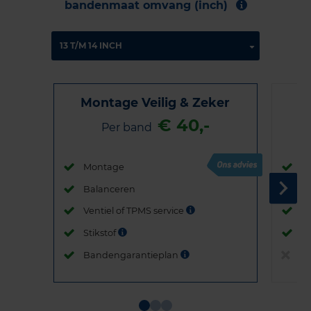
bandenmaat omvang (inch)
Montage Veilig & Zeker
€ 40,-
Per band
Montage
M
Balanceren
B
Ventiel of TPMS service
Ve
Stikstof
St
Bandengarantieplan
B