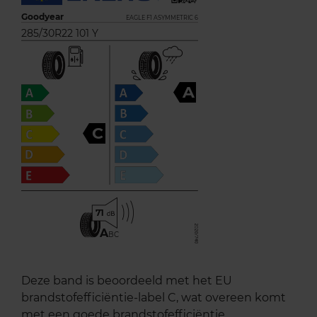
Goodyear
EAGLE F1 ASYMMETRIC 6
285/30R22 101 Y
A
C
71
A
BC
Deze band is beoordeeld met het EU
brandstofefficiëntie-label C, wat overeen komt
met een goede brandstofefficiëntie.