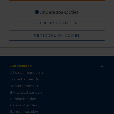
Andere zoekopties:
ZOEK OP KENTEKEN
PERSOONLIJK ADVIES
Autobanden
All-seasonbanden
Zomerbanden
Winterbanden
Extra Load banden
Runflat banden
Caravanbanden
Banden wisselen