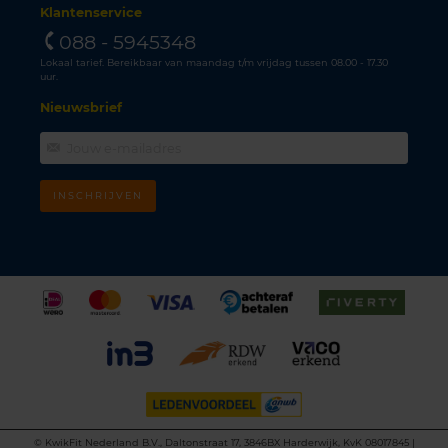
Klantenservice
088 - 5945348
Lokaal tarief. Bereikbaar van maandag t/m vrijdag tussen 08.00 - 17.30
uur.
Nieuwsbrief
INSCHRIJVEN
©
KwikFit Nederland B.V., Daltonstraat 17, 3846BX Harderwijk, KvK 08017845 |