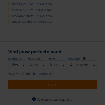
305/30R23 105Y EXTRALOAD
315/25R23 102Y EXTRALOAD
325/30R23 109Y EXTRALOAD
325/35R23 115Y EXTRALOAD
Vind jouw perfecte band
BREEDTE
HOOGTE
INCH
SEIZOEN
kies
kies
kies
All season
Waar vind ik mijn bandenmaat?
ZOEK
Andere zoekopties: