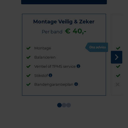
Montage Veilig & Zeker
€ 40,-
Per band
Montage
M
Balanceren
B
Ventiel of TPMS service
Ve
Stikstof
St
Bandengarantieplan
B
Item
1
of