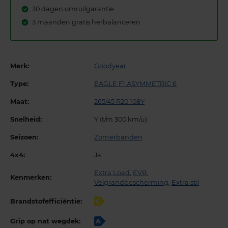
30 dagen omruilgarantie
3 maanden gratis herbalanceren
Merk:
Goodyear
Type:
EAGLE F1 ASYMMETRIC 6
Maat:
265/45 R20 108Y
Snelheid:
Y (t/m 300 km/u)
Seizoen:
Zomerbanden
4x4:
Ja
Extra Load
,
EVR
,
Kenmerken:
Velgrandbescherming
,
Extra stil
Brandstofefficiëntie:
C
Grip op nat wegdek:
A