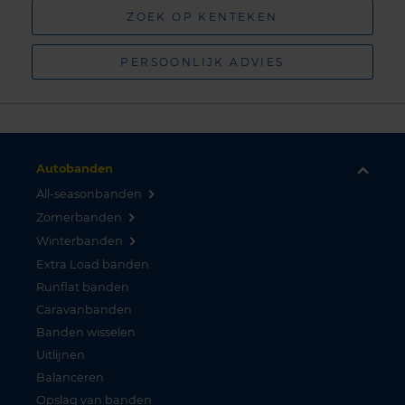
ZOEK OP KENTEKEN
PERSOONLIJK ADVIES
Autobanden
All-seasonbanden
Zomerbanden
Winterbanden
Extra Load banden
Runflat banden
Caravanbanden
Banden wisselen
Uitlijnen
Balanceren
Opslag van banden