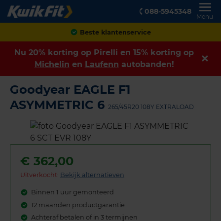
088-5945348
Menu
Achteraf betalen
Nu 20% korting op
Pirelli
en 15% korting op
Michelin
en
Laufenn
autobanden!
Goodyear EAGLE F1
ASYMMETRIC 6
265/45R20 108Y EXTRALOAD
€
362,00
Uitverkocht:
Bekijk alternatieven
Binnen 1 uur gemonteerd
12 maanden productgarantie
Achteraf betalen of in 3 termijnen