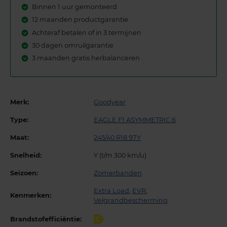
Binnen 1 uur gemonteerd
12 maanden productgarantie
Achteraf betalen of in 3 termijnen
30 dagen omruilgarantie
3 maanden gratis herbalanceren
Merk:
Goodyear
Type:
EAGLE F1 ASYMMETRIC 6
Maat:
245/40 R18 97Y
Snelheid:
Y (t/m 300 km/u)
Seizoen:
Zomerbanden
Extra Load
,
EVR
,
Kenmerken:
Velgrandbescherming
Brandstofefficiëntie:
C