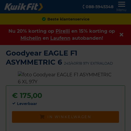
088-5945348
Menu
Achteraf betalen
Nu 20% korting op
Pirelli
en 15% korting op
Michelin
en
Laufenn
autobanden!
Goodyear EAGLE F1
ASYMMETRIC 6
245/40R18 97Y EXTRALOAD
€
175,00
Leverbaar
IN WINKELWAGEN