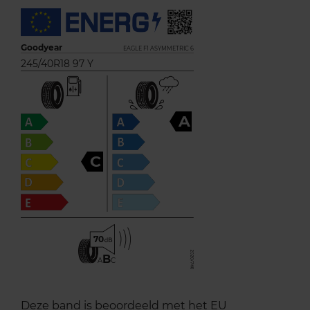
Goodyear
EAGLE F1 ASYMMETRIC 6
245/40R18 97 Y
A
C
70
B
A
C
Deze band is beoordeeld met het EU