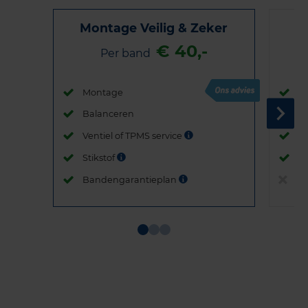
Montage Veilig & Zeker
€ 40,-
Per band
Montage
M
Balanceren
B
Ventiel of TPMS service
Ve
Stikstof
St
Bandengarantieplan
B
Item
1
of
3