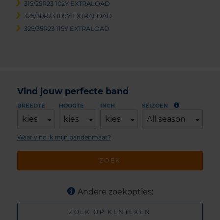
315/25R23 102Y EXTRALOAD
325/30R23 109Y EXTRALOAD
325/35R23 115Y EXTRALOAD
Vind jouw perfecte band
BREEDTE
HOOGTE
INCH
SEIZOEN
kies
kies
kies
All season
Waar vind ik mijn bandenmaat?
ZOEK
Andere zoekopties:
ZOEK OP KENTEKEN