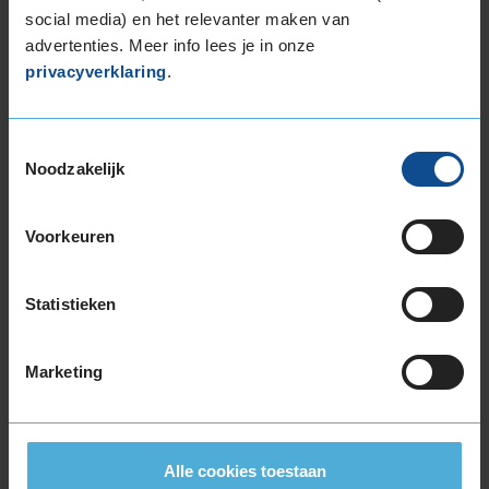
235/45R18 98Y EXTRALOAD
social media) en het relevanter maken van
235/45R18 98Y EXTRALOAD
advertenties. Meer info lees je in onze
235/50R18 101Y EXTRALOAD
privacyverklaring
.
235/55R18 100V EXTRALOAD
235/55R18 104V EXTRALOAD
235/55R18 104W EXTRALOAD
Toestemmingsselectie
Noodzakelijk
235/60R18 107W EXTRALOAD
245/35R18 92Y EXTRALOAD
245/40R18 93Y
Voorkeuren
245/45R18 100Y EXTRALOAD
245/50R18 104H EXTRALOAD
Statistieken
245/50R18 104Y EXTRALOAD
255/35R18 94Y EXTRALOAD
255/40R18 99W EXTRALOAD
Marketing
255/45R18 103Y EXTRALOAD
255/45R18 99Y
255/55R18 109Y EXTRALOAD
Alle cookies toestaan
265/35R18 97Y EXTRALOAD