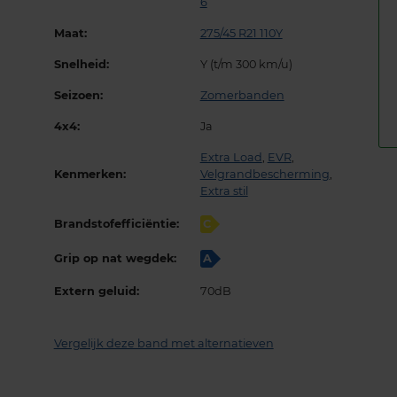
6
Maat:
275/45 R21 110Y
Snelheid:
Y (t/m 300 km/u)
Seizoen:
Zomerbanden
4x4:
Ja
Extra Load
,
EVR
,
Kenmerken:
Velgrandbescherming
,
Extra stil
Brandstofefficiëntie:
C
Grip op nat wegdek:
A
Extern geluid:
70dB
Vergelijk deze band met alternatieven