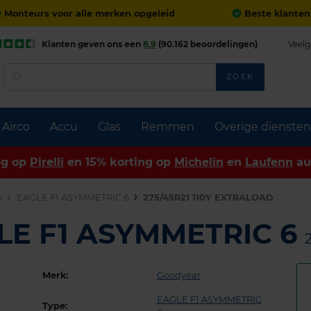
Monteurs voor alle merken opgeleid
Beste klanten
Klanten geven ons een
8,9
(90.162 beoordelingen)
Veelg
ZOEK
Airco
Accu
Glas
Remmen
Overige diensten
ng op
Pirelli
en 15% korting op
Michelin
en
Laufenn
au
n
EAGLE F1 ASYMMETRIC 6
275/45R21 110Y EXTRALOAD
LE F1 ASYMMETRIC 6
Merk:
Goodyear
EAGLE F1 ASYMMETRIC
Type: