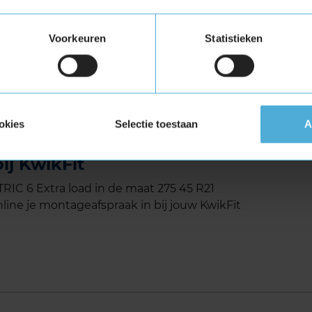
igen
Voorkeuren
Statistieken
et Extra Load (verstevigde band)
tuigen die banden met een hoger
vigde banden zijn te herkennen aan het
okies
Selectie toestaan
A
METRIC 6 Extra load in de
ij KwikFit
C 6 Extra load in de maat 275 45 R21
line je montageafspraak in bij jouw KwikFit