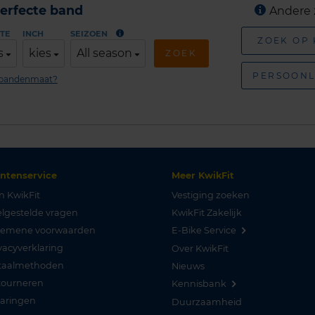
erfecte band
Andere 
TE
INCH
SEIZOEN
ZOEK OP
s
kies
All season
ZOEK
PERSOONL
n bandenmaat?
antenservice
Meer KwikFit
n KwikFit
Vestiging zoeken
lgestelde vragen
KwikFit Zakelijk
gemene voorwaarden
E-Bike Service
vacyverklaring
Over KwikFit
taalmethoden
Nieuws
tourneren
Kennisbank
varingen
Duurzaamheid