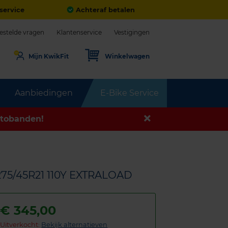
service
Achteraf betalen
estelde vragen
Klantenservice
Vestigingen
Mijn KwikFit
Winkelwagen
Aanbiedingen
E-Bike Service
tobanden!
275/45R21 110Y EXTRALOAD
€
345,00
Uitverkocht:
Bekijk alternatieven