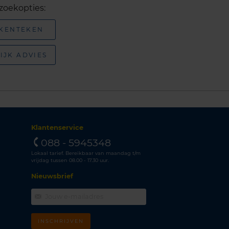
zoekopties:
 KENTEKEN
IJK ADVIES
Klantenservice
088 - 5945348
Lokaal tarief. Bereikbaar van maandag t/m
vrijdag tussen 08.00 - 17.30 uur.
Nieuwsbrief
INSCHRIJVEN