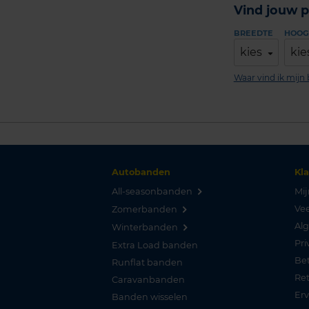
Vind jouw p
BREEDTE
HOOG
kies
kie
Waar vind ik mij
Autobanden
Kl
All-seasonbanden
Mij
Vee
Zomerbanden
Al
Winterbanden
Pri
Extra Load banden
Be
Runflat banden
Re
Caravanbanden
Er
Banden wisselen