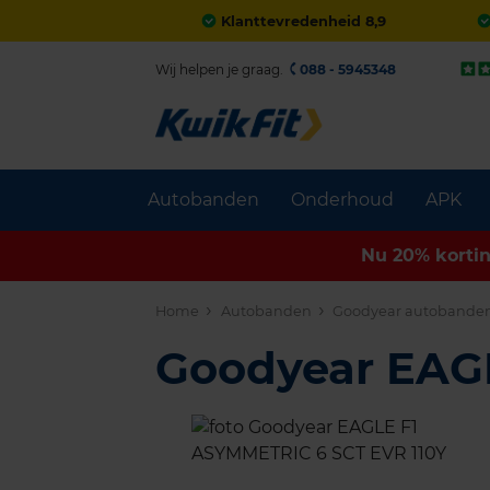
Klanttevredenheid 8,9
Wij helpen je graag.
088 - 5945348
Autobanden
Onderhoud
APK
Nu 20% korti
Home
Autobanden
Goodyear autobande
Goodyear EAG