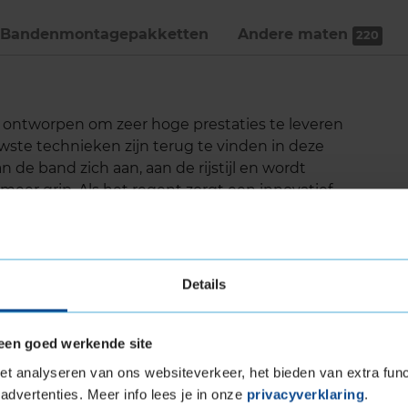
Bandenmontage­pakketten
Andere maten
220
 ontworpen om zeer hoge prestaties te leveren
te technieken zijn terug te vinden in deze
 de band zich aan, aan de rijstijl en wordt
je meer grip. Als het regent zorgt een innovatief
et wegdek en dit betekent een goede grip op
e compoundtechnologie zorgt voor een lagere
van de band is vermindert. Daarom is deze band
rtuigen.
Details
een goed werkende site
 wegdek
t analyseren van ons websiteverkeer, het bieden van extra func
gdek
advertenties. Meer info lees je in onze
privacyverklaring
.