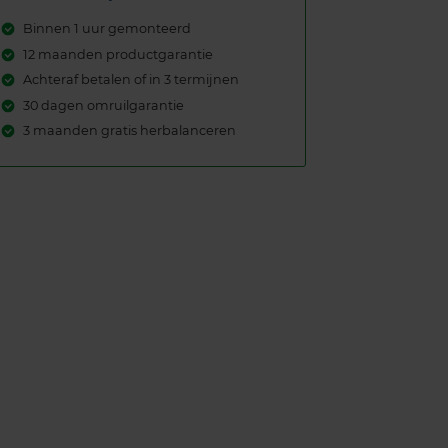
Binnen 1 uur gemonteerd
12 maanden productgarantie
Achteraf betalen of in 3 termijnen
30 dagen omruilgarantie
3 maanden gratis herbalanceren