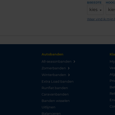
BREEDTE
HOOG
kies
kie
Waar vind ik mij
Autobanden
Kl
All-seasonbanden
Mij
Vee
Zomerbanden
Al
Winterbanden
Pri
Extra Load banden
Be
Runflat banden
Re
Caravanbanden
Er
Banden wisselen
Co
Uitlijnen
Balanceren