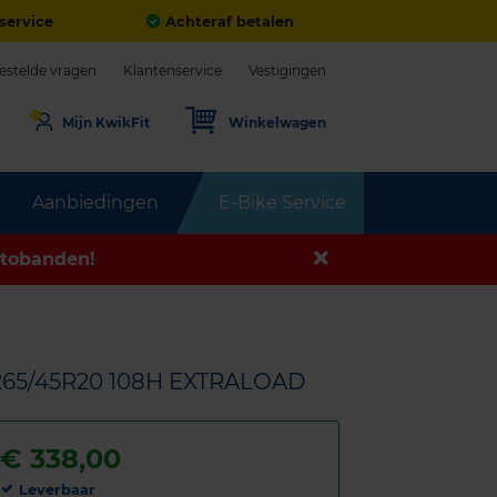
service
Achteraf betalen
estelde vragen
Klantenservice
Vestigingen
Mijn KwikFit
Winkelwagen
Aanbiedingen
E-Bike Service
tobanden!
265/45R20 108H EXTRALOAD
€
338,00
Leverbaar