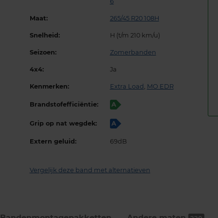
6
Maat:
265/45 R20 108H
Snelheid:
H (t/m 210 km/u)
Seizoen:
Zomerbanden
4x4:
Ja
Kenmerken:
Extra Load
,
MO EDR
Brandstofefficiëntie:
A
Grip op nat wegdek:
A
Extern geluid:
69dB
Vergelijk deze band met alternatieven
Bandenmontage­pakketten
Andere maten