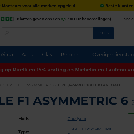
Monteurs voor alle merken opgeleid
Beste klanten
Klanten geven ons een
8,9
(90.082 beoordelingen)
Veelg
ZOEK
Airco
Accu
Glas
Remmen
Overige diensten
ng op
Pirelli
en 15% korting op
Michelin
en
Laufenn
au
n
EAGLE F1 ASYMMETRIC 6
265/45R20 108H EXTRALOAD
LE F1 ASYMMETRIC 6
Merk:
Goodyear
EAGLE F1 ASYMMETRIC
Type: