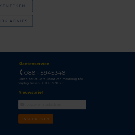
 KENTEKEN
IJK ADVIES
Klantenservice
088 - 5945348
Lokaal tarief. Bereikbaar van maandag t/m
vrijdag tussen 08.00 - 17.30 uur.
Nieuwsbrief
INSCHRIJVEN