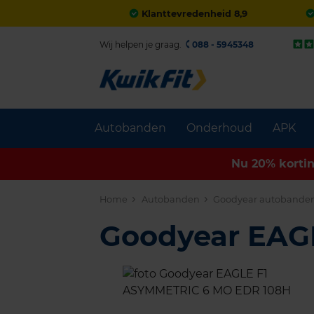
Klanttevredenheid 8,9
Wij helpen je graag.
088 - 5945348
Autobanden
Onderhoud
APK
Nu 20% korti
Home
Autobanden
Goodyear autobande
Goodyear EAG