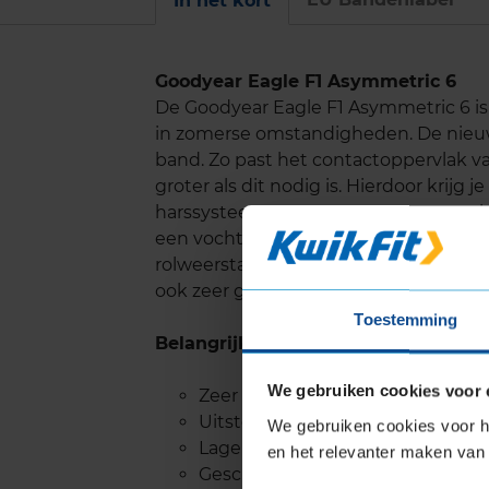
In het kort
Goodyear Eagle F1 Asymmetric 6
De Goodyear Eagle F1 Asymmetric 6 is
in zomerse omstandigheden. De nieuws
band. Zo past het contactoppervlak van
groter als dit nodig is. Hierdoor krijg 
harssysteem voor meer contact met h
een vochtige of natte weg. De nieuw
rolweerstand, waardoor het rolgeluid 
ook zeer geschikt voor elektrische voe
Toestemming
Belangrijke eigenschappen
We gebruiken cookies voor 
Zeer goede prestaties op droog
Uitstekende remweg op nat we
We gebruiken cookies voor he
Lage rolweerstand, stille band
en het relevanter maken van 
Geschikt voor elektrische voertu