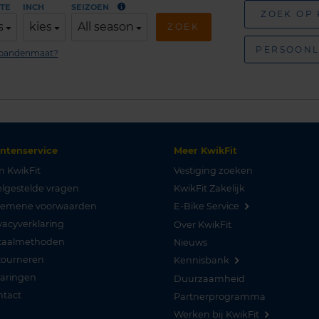
TE
INCH
SEIZOEN
ZOEK OP
s
kies
All season
ZOEK
PERSOONL
n bandenmaat?
antenservice
Meer KwikFit
n KwikFit
Vestiging zoeken
lgestelde vragen
KwikFit Zakelijk
gemene voorwaarden
E-Bike Service
vacyverklaring
Over KwikFit
taalmethoden
Nieuws
tourneren
Kennisbank
varingen
Duurzaamheid
ntact
Partnerprogramma
Werken bij KwikFit