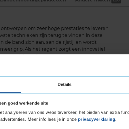
220
 ontworpen om zeer hoge prestaties te leveren
te technieken zijn terug te vinden in deze
 de band zich aan, aan de rijstijl en wordt
je meer grip. Als het regent zorgt een innovatief
et wegdek en dit betekent een goede grip op
e compoundtechnologie zorgt voor een lagere
van de band is vermindert. Daarom is deze band
rtuigen.
Details
een goed werkende site
 wegdek
gdek
t analyseren van ons websiteverkeer, het bieden van extra func
advertenties. Meer info lees je in onze
privacyverklaring
.
igen