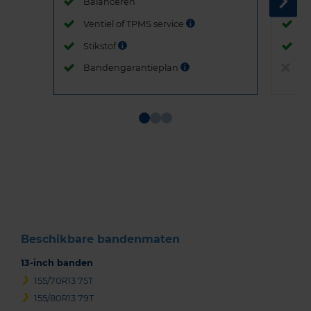
Balanceren
B
Ventiel of TPMS service
Ve
Stikstof
St
Bandengarantieplan
B
Item
1
of
3
Beschikbare bandenmaten
13-inch banden
155/70R13 75T
155/80R13 79T