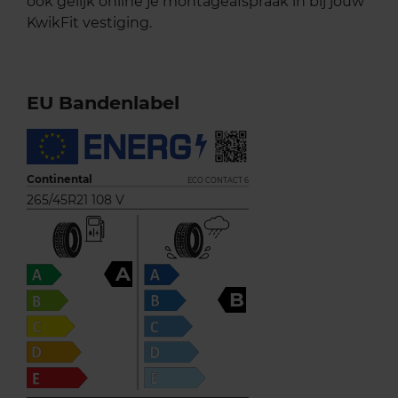
ook gelijk online je montageafspraak in bij jouw
KwikFit vestiging.
EU Bandenlabel
Continental
ECO CONTACT 6
265/45R21 108 V
A
B