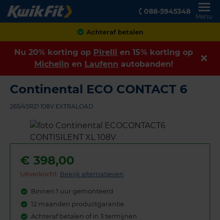
088-5945348
Menu
Achteraf betalen
Nu 20% korting op
Pirelli
en 15% korting op
Michelin
en
Laufenn
autobanden!
Continental ECO CONTACT 6
265/45R21 108V EXTRALOAD
€
398,00
Uitverkocht:
Bekijk alternatieven
Binnen 1 uur gemonteerd
12 maanden productgarantie
Achteraf betalen of in 3 termijnen