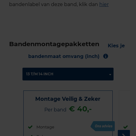
bandenlabel van deze band, klik dan
hier
Bandenmontagepakketten
Kies je
bandenmaat omvang (inch)
Montage Veilig & Zeker
€ 40,-
Per band
Montage
M