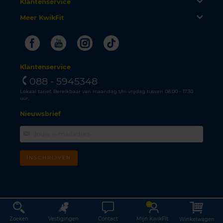
Klantenservice
Meer KwikFit
Facebook
Youtube
Instagram
Tiktok
Klantenservice
088 - 5945348
Lokaal tarief. Bereikbaar van maandag t/m vrijdag tussen 08.00 - 17.30
uur.
Nieuwsbrief
INSCHRIJVEN
Zoeken
Vestigingen
Contact
Mijn KwikFit
Winkelwagen