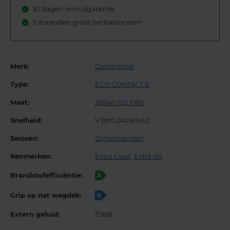
30 dagen omruilgarantie
3 maanden gratis herbalanceren
Merk:
Continental
Type:
ECO CONTACT 6
Maat:
265/45 R21 108V
Snelheid:
V (t/m 240 km/u)
Seizoen:
Zomerbanden
Kenmerken:
Extra Load
,
Extra stil
Brandstofefficiëntie:
A
Grip op nat wegdek:
B
Extern geluid:
72dB