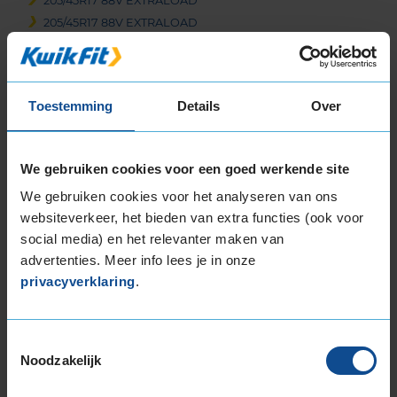
205/45R17 88V EXTRALOAD
205/45R17 88V EXTRALOAD
205/50R17 93V EXTRALOAD
205/50R17 93V EXTRALOAD
205/55R17 91V
Toestemming
Details
Over
205/55R17 91V
205/55R17 91W
205/55R17 95H EXTRALOAD
We gebruiken cookies voor een goed werkende site
205/55R17 95H EXTRALOAD
We gebruiken cookies voor het analyseren van ons
215/40R17 87V EXTRALOAD
websiteverkeer, het bieden van extra functies (ook voor
215/50R17 95V EXTRALOAD
social media) en het relevanter maken van
215/55R17 94V
advertenties. Meer info lees je in onze
215/55R17 94V
privacyverklaring
.
215/55R17 94V
215/55R17 94V
215/55R17 94V
Toestemmingsselectie
Noodzakelijk
215/55R17 94V
215/55R17 94V