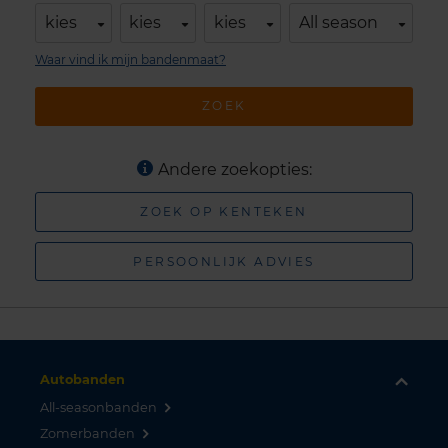
kies
kies
kies
All season
Waar vind ik mijn bandenmaat?
ZOEK
Andere zoekopties:
ZOEK OP KENTEKEN
PERSOONLIJK ADVIES
Autobanden
All-seasonbanden
Zomerbanden