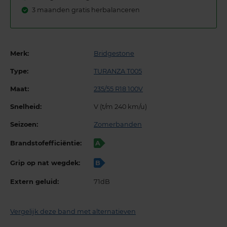
3 maanden gratis herbalanceren
Merk:
Bridgestone
Type:
TURANZA T005
Maat:
235/55 R18 100V
Snelheid:
V (t/m 240 km/u)
Seizoen:
Zomerbanden
Brandstofefficiëntie:
A
Grip op nat wegdek:
B
Extern geluid:
71dB
Vergelijk deze band met alternatieven