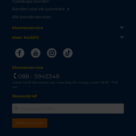
Goedkope banden
Banden voor elk automerk
Alle bandenservices
Klantenservice
Meer KwikFit
Facebook
Youtube
Instagram
Tiktok
Klantenservice
088 - 5945348
Lokaal tarief. Bereikbaar van maandag t/m vrijdag tussen 08.00 - 17.30
uur.
Nieuwsbrief
INSCHRIJVEN