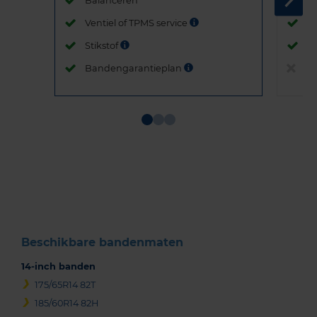
Balanceren
B
Ventiel of TPMS service
Ve
Stikstof
St
Bandengarantieplan
B
Item
1
of
3
Beschikbare bandenmaten
14-inch banden
175/65R14 82T
185/60R14 82H