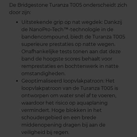
De Bridgestone Turanza T005 onderscheidt zich
door zijn:
Uitstekende grip op nat wegdek: Dankzij
de NanoPro-Tech™-technologie in de
bandencompound, biedt de Turanza T005
superieure prestaties op natte wegen.
Onafhankelijke tests tonen aan dat deze
band de hoogste scores behaalt voor
remprestaties en bochtenwerk in natte
omstandigheden.
Geoptimaliseerd loopvlakpatroon: Het
loopvlakpatroon van de Turanza T005 is
ontworpen om water snel af te voeren,
waardoor het risico op aquaplaning
vermindert. Hoge blokken in het
schoudergebied en een brede
middenopening dragen bij aan de
veiligheid bij regen.