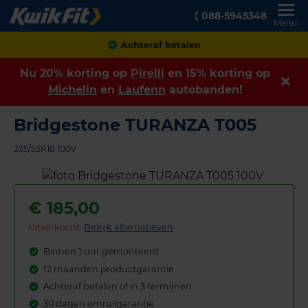
088-5945348
Menu
Achteraf betalen
Nu 20% korting op
Pirelli
en 15% korting op
Michelin
en
Laufenn
autobanden!
Bridgestone TURANZA T005
235/55R18 100V
€
185,00
Uitverkocht:
Bekijk alternatieven
Binnen 1 uur gemonteerd
12 maanden productgarantie
Achteraf betalen of in 3 termijnen
30 dagen omruilgarantie