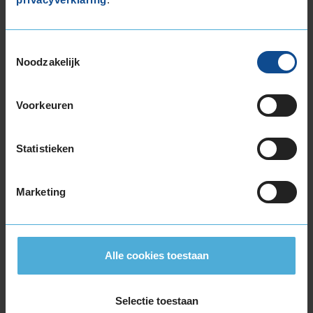
205/55R16 91W
205/55R16 91W RUNFLAT
205/55R16 94V EXTRALOAD
Toestemmingsselectie
Noodzakelijk
205/60R16 92H
205/60R16 92V
205/60R16 96H EXTRALOAD
Voorkeuren
205/60R16 96V EXTRALOAD
205/60R16 96W EXTRALOAD RUNFLAT
Statistieken
205/65R16 95H
205/65R16 95W
215/55R16 93H
Marketing
215/55R16 93V
215/55R16 93W
215/55R16 97H EXTRALOAD
Alle cookies toestaan
215/55R16 97W EXTRALOAD
215/60R16 95V
215/60R16 95V
Selectie toestaan
215/60R16 99H EXTRALOAD