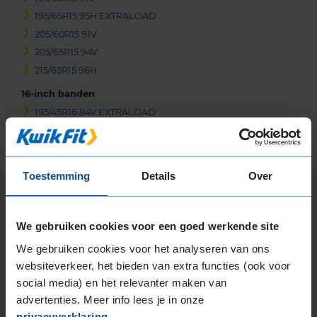
195/65R15 95H EXTRALOAD
205/60R15 91V
205/65R15 94V
215/65R15 96H
16-inch banden
195/45R16 84V EXTRALOAD
195/50R16 88V EXTRALOAD
195/55R16 87H
195/55R16 87V
Toestemming
Details
Over
195/55R16 91H EXTRALOAD
195/55R16 91V EXTRALOAD
205/45R16 87W EXTRALOAD
We gebruiken cookies voor een goed werkende site
205/50R16 87W
We gebruiken cookies voor het analyseren van ons
205/55R16 91H
websiteverkeer, het bieden van extra functies (ook voor
205/55R16 91V
social media) en het relevanter maken van
205/55R16 91W
advertenties. Meer info lees je in onze
205/55R16 91W
privacyverklaring
.