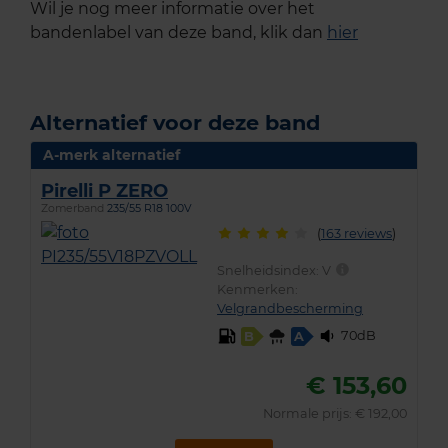
Wil je nog meer informatie over het
bandenlabel van deze band, klik dan
hier
Alternatief voor deze band
A-merk alternatief
Pirelli P ZERO
Zomerband
235/55 R18 100V
(
163 reviews
)
Snelheidsindex:
V
Kenmerken:
Velgrandbescherming
70dB
B
A
€ 153,60
Normale prijs: € 192,00