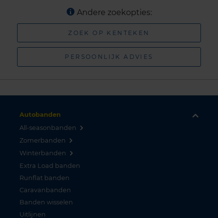
Andere zoekopties:
ZOEK OP KENTEKEN
PERSOONLIJK ADVIES
Autobanden
All-seasonbanden
Zomerbanden
Winterbanden
Extra Load banden
Runflat banden
Caravanbanden
Banden wisselen
Uitlijnen