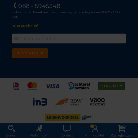
088 - 5945348
Lokaal tarief. Bereikbaar van maandag t/m vrijdag tussen 08.00 - 17.30
uur.
Nieuwsbrief
INSCHRIJVEN
©
KwikFit Nederland B.V., Daltonstraat 17, 3846BX Harderwijk, KvK 08017845 |
Algemene voorwaarden
•
Privacyverklaring
•
Cookiebeleid
•
Disclaimer
Zoeken
Vestigingen
Contact
Mijn KwikFit
Winkelwagen
This site is protected by reCAPTCHA and the Google
Privacy Policy
and
Terms of