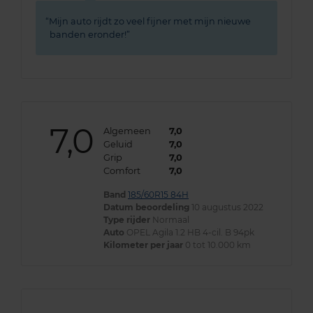
Mijn auto rijdt zo veel fijner met mijn nieuwe
banden eronder!
7,0
Algemeen
7,0
Geluid
7,0
Grip
7,0
Comfort
7,0
Band
185/60R15 84H
Datum beoordeling
10 augustus 2022
Type rijder
Normaal
Auto
OPEL Agila 1.2 HB 4-cil. B 94pk
Kilometer per jaar
0 tot 10.000 km