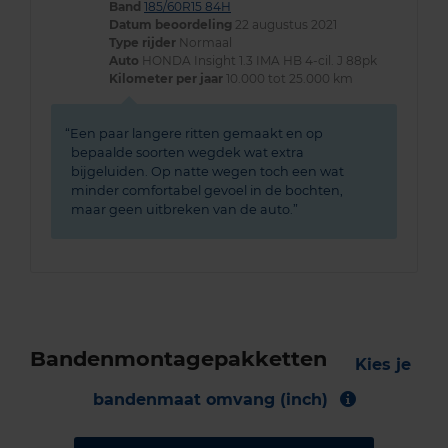
Band
185/60R15 84H
Datum beoordeling
22 augustus 2021
Type rijder
Normaal
Auto
HONDA Insight 1.3 IMA HB 4-cil. J 88pk
Kilometer per jaar
10.000 tot 25.000 km
Een paar langere ritten gemaakt en op
bepaalde soorten wegdek wat extra
bijgeluiden. Op natte wegen toch een wat
minder comfortabel gevoel in de bochten,
maar geen uitbreken van de auto.
Bandenmontagepakketten
Kies je
bandenmaat omvang (inch)