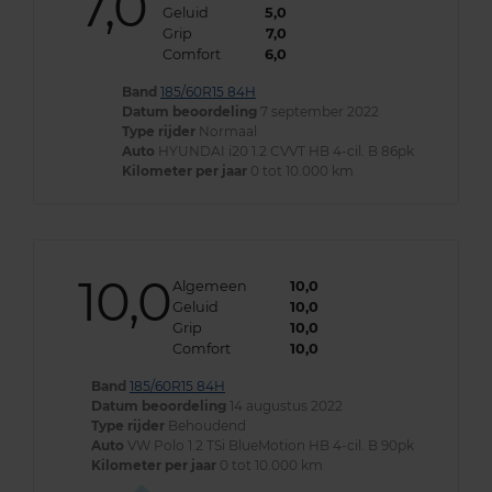
7,0
Geluid
5,0
Grip
7,0
Comfort
6,0
Band
185/60R15 84H
Datum beoordeling
7 september 2022
Type rijder
Normaal
Auto
HYUNDAI i20 1.2 CVVT HB 4-cil. B 86pk
Kilometer per jaar
0 tot 10.000 km
10,0
Algemeen
10,0
Geluid
10,0
Grip
10,0
Comfort
10,0
Band
185/60R15 84H
Datum beoordeling
14 augustus 2022
Type rijder
Behoudend
Auto
VW Polo 1.2 TSi BlueMotion HB 4-cil. B 90pk
Kilometer per jaar
0 tot 10.000 km