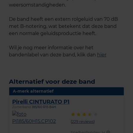
weersomstandigheden.
De band heeft een extern rolgeluid van 70 dB
met B-notering, wat betekent dat deze band
een normale geluidsproductie heeft.
Wil je nog meer informatie over het
bandenlabel van deze band, klik dan
hier
Alternatief voor deze band
A-merk alternatief
Pirelli CINTURATO P1
Zomerband
185/60 R15 84H
(
229 reviews
)
Snelheidsindex:
H