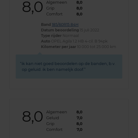
8,0
Algemeen
8,0
Grip
8,0
Comfort
8,0
Band
185/60R15 84H
Datum beoordeling
15 juli 2022
Type rijder
Normaal
Auto
OPEL Agila 1.2 HB 4-cil. B 94pk
Kilometer per jaar
10.000 tot 25.000 km
ik kan niet goed beoordelen op de banden, b.v.
op geluid. ik ben namelijk doof.
8,0
Algemeen
8,0
Geluid
7,0
Grip
8,0
Comfort
7,0