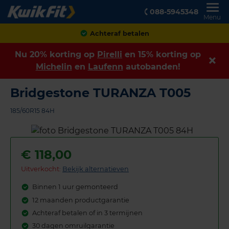
088-5945348
Menu
Klanten geven ons een
8,9
Nu 20% korting op
Pirelli
en 15% korting op
Michelin
en
Laufenn
autobanden!
Bridgestone TURANZA T005
185/60R15 84H
€
118,00
Uitverkocht:
Bekijk alternatieven
Binnen 1 uur gemonteerd
12 maanden productgarantie
Achteraf betalen of in 3 termijnen
30 dagen omruilgarantie