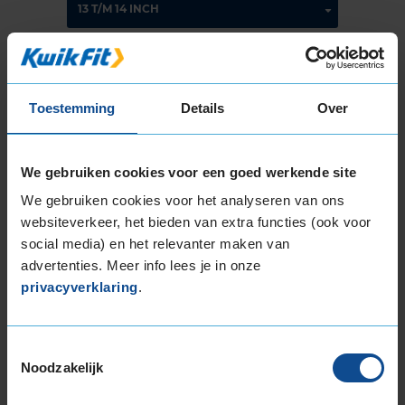
Montage Veilig & Zeker
€ 40,-
Toestemming
Details
Over
Per band
Montage
M
We gebruiken cookies voor een goed werkende site
Balanceren
B
We gebruiken cookies voor het analyseren van ons
websiteverkeer, het bieden van extra functies (ook voor
Ventiel of TPMS service
Ve
social media) en het relevanter maken van
Stikstof
St
advertenties. Meer info lees je in onze
Bandengarantieplan
B
privacyverklaring
.
Toestemmingsselectie
Noodzakelijk
Item
1