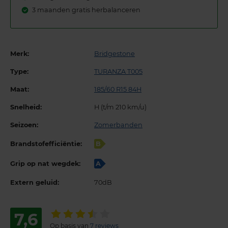
3 maanden gratis herbalanceren
Merk:
Bridgestone
Type:
TURANZA T005
Maat:
185/60 R15 84H
Snelheid:
H (t/m 210 km/u)
Seizoen:
Zomerbanden
Brandstofefficiëntie:
B
Grip op nat wegdek:
A
Extern geluid:
70dB
7,6
Op basis van
7 reviews