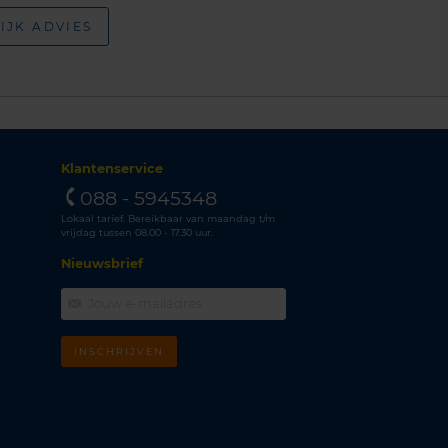
IJK ADVIES
Klantenservice
088 - 5945348
Lokaal tarief. Bereikbaar van maandag t/m
vrijdag tussen 08.00 - 17.30 uur.
Nieuwsbrief
INSCHRIJVEN