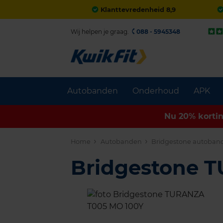
Klanttevredenheid 8,9
Wij helpen je graag.
088 - 5945348
Autobanden
Onderhoud
APK
Nu 20% korti
Home
Autobanden
Bridgestone autoban
Bridgestone 