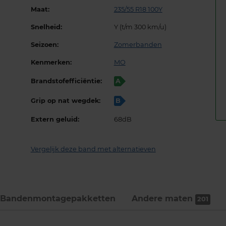
Maat:
235/55 R18 100Y
Snelheid:
Y (t/m 300 km/u)
Seizoen:
Zomerbanden
Kenmerken:
MO
Brandstofefficiëntie:
A
Grip op nat wegdek:
B
Extern geluid:
68dB
Vergelijk deze band met alternatieven
Bandenmontage­pakketten
Andere maten
201