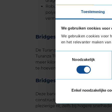
dragen bij aan de veiligheid bij r
Robuuste constructie: De band i
Toestemming
polyester en staal, wat niet alle
vermindert, waardoor je brandsto
We gebruiken cookies voor 
Bridgestone Turanza T005 l
We gebruiken cookies voor he
en het relevanter maken van 
De Turanza T005 heeft een langere le
Toestemmingsselectie
Turanza T001 EVO. Interne tests van B
Noodzakelijk
meer kilometrage behaalt, wat beteke
te hoeven vervangen.
Bridgestone Turanza T005 g
Enkel noodzakelijke co
Deze band is ook ontworpen met comf
constructie zorgen voor een stille rij
plezierige rit, zelfs bij hogere snelhede