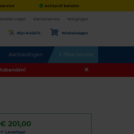
service
Achteraf betalen
estelde vragen
Klantenservice
Vestigingen
Mijn KwikFit
Winkelwagen
Aanbiedingen
E-Bike Service
tobanden!
€
201,00
Leverbaar