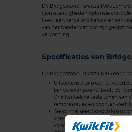
De Bridgestone Turanza T005 zomerban
rijomstandigheden optimale controle 
heeft een verbeterd karkas en een ni
van het bandenpatroon zijn geoptima
vervorming.
Specificaties van Brid
De Bridgestone Turanza T005 ondersche
Uitstekende grip op nat wegdek:
bandencompound, biedt de Turan
Onafhankelijke tests tonen aan 
remprestaties en bochtenwerk i
Geoptimaliseerd loopvlakpatroon
ontworpen om water snel af te vo
vermindert. Hoge blokken in h