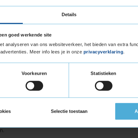
egen.
s opgebouwd uit duurzame materialen zoals stijf
Details
en de grip verbetert maar ook de rolweerstand
f bespaart.
een goed werkende site
evensduur
t analyseren van ons websiteverkeer, het bieden van extra func
advertenties. Meer info lees je in onze
privacyverklaring
.
vensduur vergeleken met zijn voorganger, de
ridgestone laten zien dat deze band tot 11%
Voorkeuren
Statistieken
nt dat je langer kunt rijden zonder de banden
eluid
okies
Selectie toestaan
A
ort in gedachten. Het loopvlak en de
ervaring, wat bijdraagt aan een comfortabele en
n.