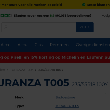
Monteurs voor alle merken opgeleid
Beste klanten
Klanten geven ons een
8,9
(90.038 beoordelingen)
Veelg
ZOEK
Airco
Accu
Glas
Remmen
Overige diensten
ng op
Pirelli
en 15% korting op
Michelin
en
Laufenn
au
den
TURANZA T005
235/55R18 100Y
TURANZA T005
235/55R18 100Y
Merk:
Bridgestone
Type:
TURANZA T005