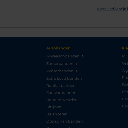
Waar vind ik mij
Autobanden
Kl
All-seasonbanden
Mij
Vee
Zomerbanden
Al
Winterbanden
Pri
Extra Load banden
Be
Runflat banden
Re
Caravanbanden
Er
Banden wisselen
Co
Uitlijnen
Balanceren
Opslag van banden