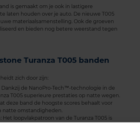
d is gemaakt om je ook in lastigere
te laten houden over je auto. De nieuwe T005
euwe materiaalsamenstelling. Ook de groeven
liseerd en bieden nog betere weerstand tegen
gestone Turanza T005 banden
idt zich door zijn:
 Dankzij de NanoPro-Tech™-technologie in de
za T005 superieure prestaties op natte wegen.
dat deze band de hoogste scores behaalt voor
n natte omstandigheden.
: Het loopvlakpatroon van de Turanza T005 is
eren, waardoor het risico op aquaplaning
et schoudergebied en een brede middenopening