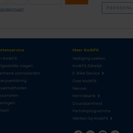
PERSOONL
n bandenmaat?
antenservice
Meer KwikFit
n KwikFit
Vestiging zoeken
lgestelde vragen
KwikFit Zakelijk
gemene voorwaarden
E-Bike Service
vacyverklaring
Over KwikFit
taalmethoden
Nieuws
tourneren
Kennisbank
varingen
Duurzaamheid
ntact
Partnerprogramma
Werken bij KwikFit