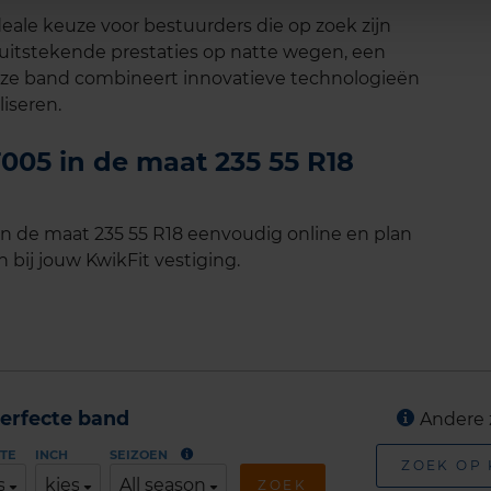
eale keuze voor bestuurders die op zoek zijn
itstekende prestaties op natte wegen, een
Deze band combineert innovatieve technologieën
iseren.
05 in de maat 235 55 R18
 de maat 235 55 R18 eenvoudig online en plan
 bij jouw KwikFit vestiging.
erfecte band
Andere 
TE
INCH
SEIZOEN
ZOEK OP
s
kies
All season
ZOEK