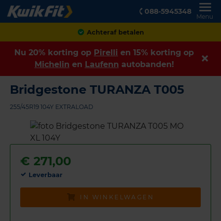
088-5945348
Menu
Achteraf betalen
Nu 20% korting op
Pirelli
en 15% korting op
Michelin
en
Laufenn
autobanden!
Bridgestone TURANZA T005
255/45R19 104Y EXTRALOAD
€
271,00
Leverbaar
IN WINKELWAGEN