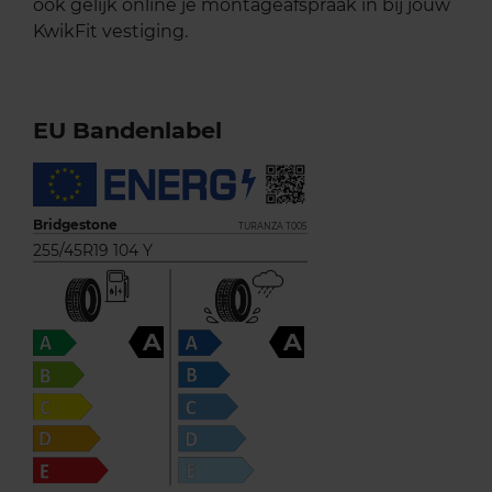
ook gelijk online je montageafspraak in bij jouw
KwikFit vestiging.
EU Bandenlabel
Bridgestone
TURANZA T005
255/45R19 104 Y
A
A