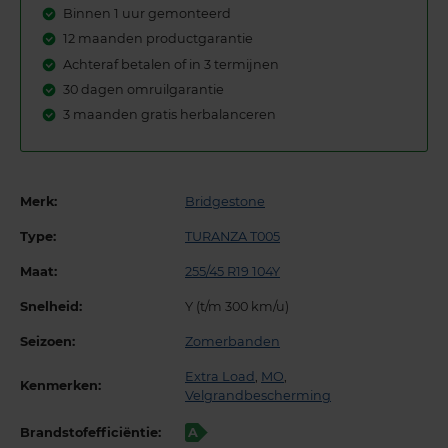
Binnen 1 uur gemonteerd
12 maanden productgarantie
Achteraf betalen of in 3 termijnen
30 dagen omruilgarantie
3 maanden gratis herbalanceren
Merk:
Bridgestone
Type:
TURANZA T005
Maat:
255/45 R19 104Y
Snelheid:
Y (t/m 300 km/u)
Seizoen:
Zomerbanden
Extra Load
,
MO
,
Kenmerken:
Velgrandbescherming
Brandstofefficiëntie:
A