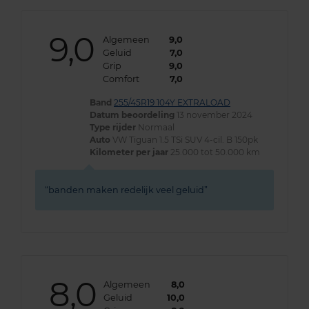
9,0
Algemeen
9,0
Geluid
7,0
Grip
9,0
Comfort
7,0
Band
255/45R19 104Y EXTRALOAD
Datum beoordeling
13 november 2024
Type rijder
Normaal
Auto
VW Tiguan 1.5 TSi SUV 4-cil. B 150pk
Kilometer per jaar
25.000 tot 50.000 km
banden maken redelijk veel geluid
8,0
Algemeen
8,0
Geluid
10,0