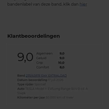
bandenlabel van deze band, klik dan
hier
Klantbeoordelingen
9,0
Algemeen
9,0
Geluid
9,0
Grip
10,0
Comfort
8,0
Band
255/45R19 104Y EXTRALOAD
Datum beoordeling
17 juli 2026
Type rijder
Sportief
Auto
TESLA Model Y EV/Long Range SUV 0-cil. A
514pk
Kilometer per jaar
50.000 km of meer