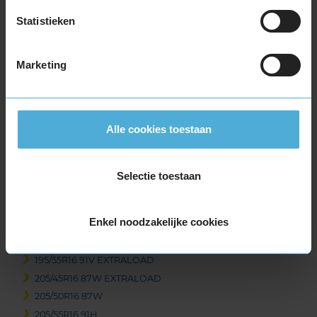
195/60R15 88H
Statistieken
195/60R15 88V
195/65R15 91H
195/65R15 91V
Marketing
195/65R15 95H EXTRALOAD
205/60R15 91V
205/65R15 94V
Alle cookies toestaan
215/65R15 96H
16-inch banden
195/45R16 84V EXTRALOAD
Selectie toestaan
195/50R16 88V EXTRALOAD
195/55R16 87H
Enkel noodzakelijke cookies
195/55R16 87V
195/55R16 91H EXTRALOAD
195/55R16 91V EXTRALOAD
205/45R16 87W EXTRALOAD
205/50R16 87W
205/55R16 91H