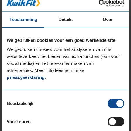
14-inch banden
175/65R14 82T
185/60R14 82H
Toestemming
Details
Over
15-inch banden
155/60R15 74T
We gebruiken cookies voor een goed werkende site
165/65R15 81T
We gebruiken cookies voor het analyseren van ons
175/55R15 77T
websiteverkeer, het bieden van extra functies (ook voor
175/65R15 84H
social media) en het relevanter maken van
185/55R15 82V
advertenties. Meer info lees je in onze
185/60R15 84H
privacyverklaring
.
185/60R15 88H EXTRALOAD
185/65R15 88H
185/65R15 88T
Toestemmingsselectie
185/65R15 92T EXTRALOAD
Noodzakelijk
195/50R15 82H
195/50R15 82V
Voorkeuren
195/55R15 85V