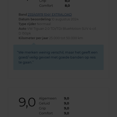
Grip
8,0
Comfort
8,0
Band
255/45R19 104Y EXTRALOAD
Datum beoordeling
10 augustus 2024
Type rijder
Normaal
Auto
VW Tiguan 2.0 TDi/TDi BlueMotion SUV 4-cil.
D 150pk
Kilometer per jaar
25.000 tot 50.000 km
We merken weinig verschil, maar het geeft een
goed/ veilig gevoel met goede banden op reis
te gaan.
9,0
Algemeen
9,0
Geluid
9,0
Grip
9,0
Comfort
9,0