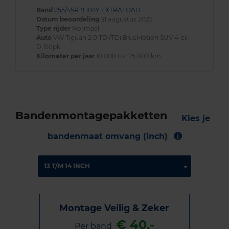
Band
255/45R19 104Y EXTRALOAD
Datum beoordeling
31 augustus 2022
Type rijder
Normaal
Auto
VW Tiguan 2.0 TDi/TDi BlueMotion SUV 4-cil.
D 150pk
Kilometer per jaar
10.000 tot 25.000 km
Bandenmontagepakketten
Kies je
bandenmaat omvang (inch)
Montage Veilig & Zeker
€ 40,-
Per band