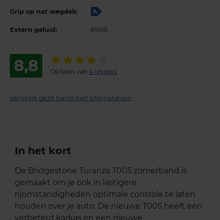
Grip op nat wegdek:
A
Extern geluid:
69dB
8,8
Op basis van
4 reviews
Vergelijk deze band met alternatieven
In het kort
De Bridgestone Turanza T005 zomerband is
gemaakt om je ook in lastigere
rijomstandigheden optimale controle te laten
houden over je auto. De nieuwe T005 heeft een
verbeterd karkas en een nieuwe