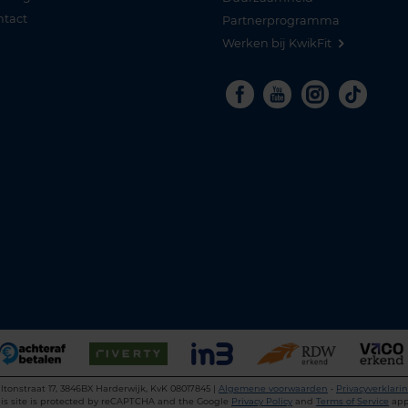
ntact
Partnerprogramma
Werken bij KwikFit
Facebook
Youtube
Instagra
Tikto
ltonstraat 17, 3846BX Harderwijk, KvK 08017845 |
Algemene voorwaarden
•
Privacyverklari
is site is protected by reCAPTCHA and the Google
Privacy Policy
and
Terms of Service
app