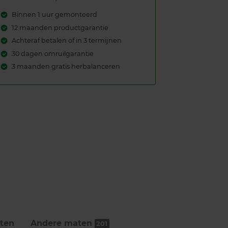
Binnen 1 uur gemonteerd
12 maanden productgarantie
Achteraf betalen of in 3 termijnen
30 dagen omruilgarantie
3 maanden gratis herbalanceren
ten
Andere maten
201