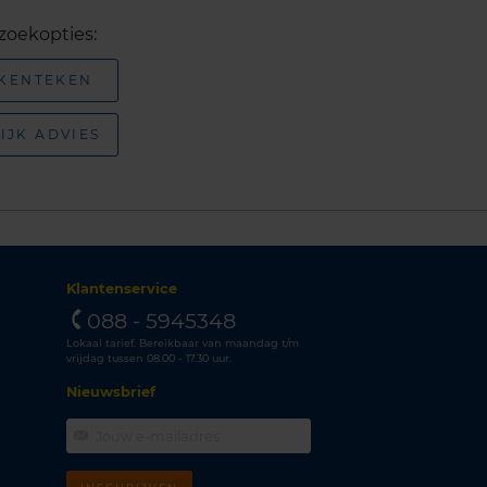
zoekopties:
 KENTEKEN
IJK ADVIES
Klantenservice
088 - 5945348
Lokaal tarief. Bereikbaar van maandag t/m
vrijdag tussen 08.00 - 17.30 uur.
Nieuwsbrief