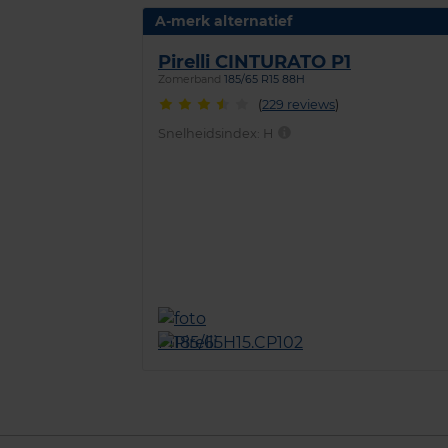
A-merk alternatief
Pirelli CINTURATO P1
Zomerband
185/65 R15 88H
(
229 reviews
)
Snelheidsindex:
H