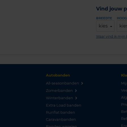
Vind jouw p
BREEDTE
HOOG
kies
kie
Waar vind ik mij
Autobanden
Kl
All-seasonbanden
Mij
Vee
Zomerbanden
Al
Winterbanden
Pri
Extra Load banden
Be
Runflat banden
Re
Caravanbanden
Er
Banden wisselen