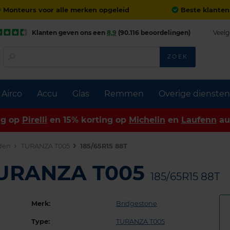
Monteurs voor alle merken opgeleid
Beste klanten
Klanten geven ons een
8,9
(90.116 beoordelingen)
Veelg
ZOEK
Airco
Accu
Glas
Remmen
Overige diensten
ng op
Pirelli
en 15% korting op
Michelin
en
Laufenn
au
den
TURANZA T005
185/65R15 88T
TURANZA T005
185/65R15 88T
Merk:
Bridgestone
Type:
TURANZA T005