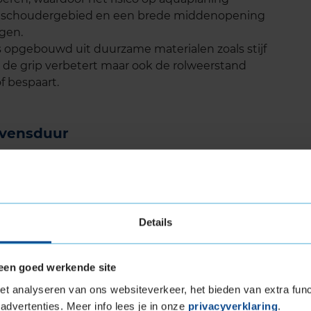
et schoudergebied en een brede middenopening
egen.
s opgebouwd uit duurzame materialen zoals stijf
en de grip verbetert maar ook de rolweerstand
f bespaart.
evensduur
vensduur vergeleken met zijn voorganger, de
ridgestone laten zien dat deze band tot 11%
nt dat je langer kunt rijden zonder de banden
Details
eluid
een goed werkende site
t analyseren van ons websiteverkeer, het bieden van extra func
ort in gedachten. Het loopvlak en de
advertenties. Meer info lees je in onze
privacyverklaring
.
ervaring, wat bijdraagt aan een comfortabele en