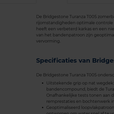
De Bridgestone Turanza T005 zomerban
rijomstandigheden optimale controle 
heeft een verbeterd karkas en een ni
van het bandenpatroon zijn geoptima
vervorming.
Specificaties van Brid
De Bridgestone Turanza T005 ondersche
Uitstekende grip op nat wegdek:
bandencompound, biedt de Turan
Onafhankelijke tests tonen aan 
remprestaties en bochtenwerk i
Geoptimaliseerd loopvlakpatroon
ontworpen om water snel af te vo