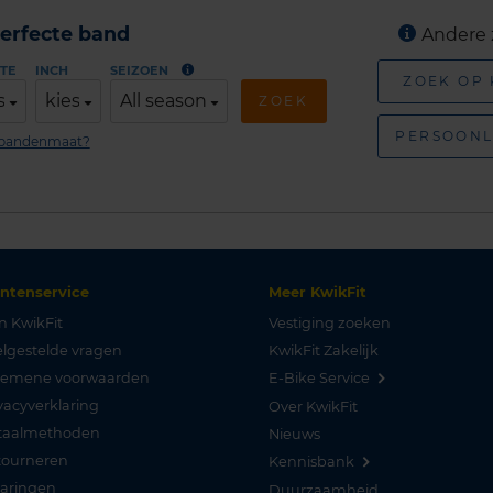
erfecte band
Andere 
TE
INCH
SEIZOEN
ZOEK OP
s
kies
All season
ZOEK
PERSOONL
n bandenmaat?
antenservice
Meer KwikFit
n KwikFit
Vestiging zoeken
lgestelde vragen
KwikFit Zakelijk
gemene voorwaarden
E-Bike Service
vacyverklaring
Over KwikFit
taalmethoden
Nieuws
tourneren
Kennisbank
varingen
Duurzaamheid