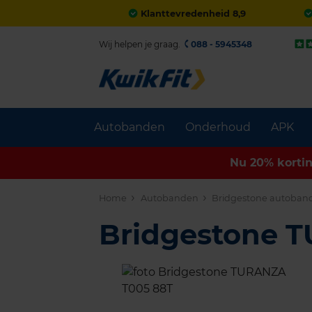
Klanttevredenheid 8,9
Wij helpen je graag.
088 - 5945348
Autobanden
Onderhoud
APK
Nu 20% korti
Home
Autobanden
Bridgestone autoban
Bridgestone 