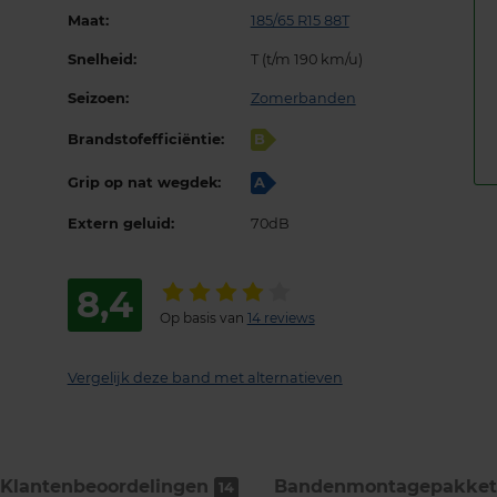
Maat:
185/65 R15 88T
Snelheid:
T (t/m 190 km/u)
Seizoen:
Zomerbanden
Brandstofefficiëntie:
B
Grip op nat wegdek:
A
Extern geluid:
70dB
8,4
Op basis van
14 reviews
Vergelijk deze band met alternatieven
Klantenbeoordelingen
Bandenmontage­pakket
14