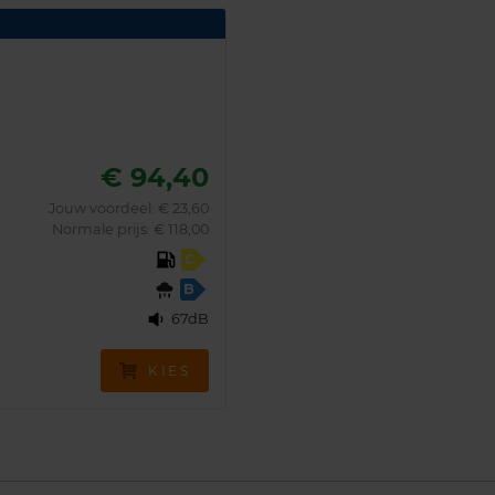
€ 94,40
Jouw voordeel:
€ 23,60
Normale prijs: € 118,00
C
B
67dB
KIES