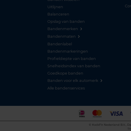
Co
Uitlijnen
Balanceren
Opslag van banden
Bandenmerken
Bandenmaten
Bandenlabel
Bandenmarkeringen
Profieldiepte van banden
Snelheidsindex van banden
Goedkope banden
Banden voor elk automerk
Alle bandenservices
©
KwikFit Nederland B.V., Da
Th