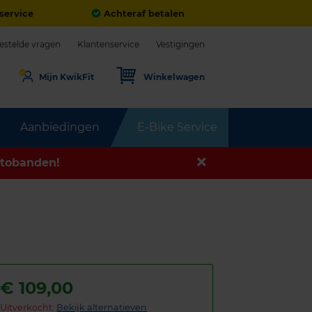
service
Achteraf betalen
estelde vragen
Klantenservice
Vestigingen
Mijn KwikFit
Winkelwagen
Aanbiedingen
E-Bike Service
tobanden!
€
109,00
Uitverkocht:
Bekijk alternatieven