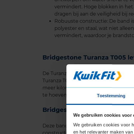
vermindert. Hoge blokken in h
dragen bij aan de veiligheid bij r
Robuuste constructie: De band i
polyester en staal, wat niet alle
vermindert, waardoor je brandsto
Bridgestone Turanza T005 l
De Turanza T005 heeft een langere le
Turanza T001 EVO. Interne tests van B
meer kilometrage behaalt, wat beteke
te hoeven vervangen.
Toestemming
Bridgestone Turanza T005 g
We gebruiken cookies voor 
We gebruiken cookies voor he
Deze band is ook ontworpen met comf
en het relevanter maken van 
constructie zorgen voor een stille rij