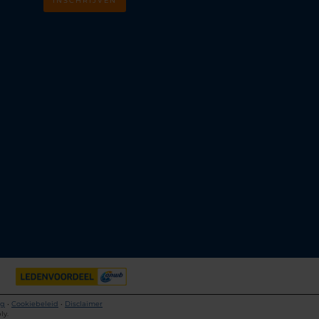
INSCHRIJVEN
m
k
ng
•
Cookiebeleid
•
Disclaimer
ly.