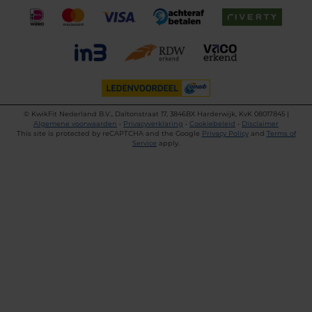
©
KwikFit Nederland B.V., Daltonstraat 17, 3846BX Harderwijk, KvK 08017845 |
Algemene voorwaarden
•
Privacyverklaring
•
Cookiebeleid
•
Disclaimer
This site is protected by reCAPTCHA and the Google
Privacy Policy
and
Terms of
Service
apply.