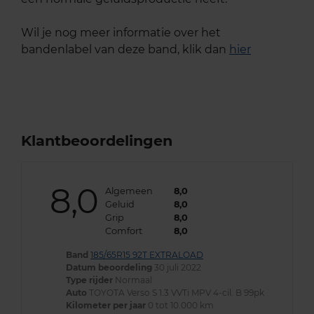
Wil je nog meer informatie over het
bandenlabel van deze band, klik dan
hier
Klantbeoordelingen
8,0
Algemeen
8,0
Geluid
8,0
Grip
8,0
Comfort
8,0
Band
185/65R15 92T EXTRALOAD
Datum beoordeling
30 juli 2022
Type rijder
Normaal
Auto
TOYOTA Verso S 1.3 VVTi MPV 4-cil. B 99pk
Kilometer per jaar
0 tot 10.000 km