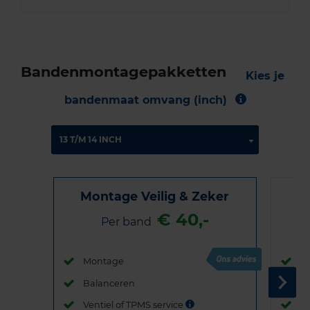
Bandenmontagepakketten
Kies je
bandenmaat omvang (inch)
Montage Veilig & Zeker
€ 40,-
Per band
Montage
M
Balanceren
B
Ventiel of TPMS service
Ve