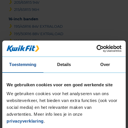
205/65R15 94V
215/65R15 96H
16-inch banden
195/45R16 84V EXTRALOAD
195/50R16 88V EXTRALOAD
195/55R16 87H
195/55R16 87V
195/55R16 91H EXTRALOAD
195/55R16 91V EXTRALOAD
Toestemming
Details
Over
205/45R16 87W EXTRALOAD
205/50R16 87W
We gebruiken cookies voor een goed werkende site
205/55R16 91H
205/55R16 91V
We gebruiken cookies voor het analyseren van ons
205/55R16 91W
websiteverkeer, het bieden van extra functies (ook voor
205/55R16 91W
social media) en het relevanter maken van
205/55R16 91W
advertenties. Meer info lees je in onze
privacyverklaring
.
205/55R16 91W RUNFLAT