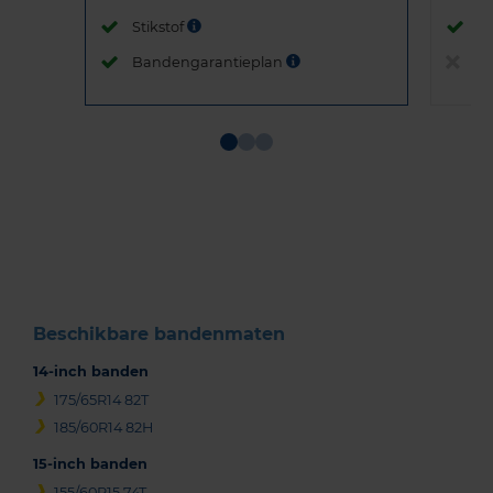
Stikstof
St
Bandengarantieplan
B
Item
1
of
3
Beschikbare bandenmaten
14-inch banden
175/65R14 82T
185/60R14 82H
15-inch banden
155/60R15 74T