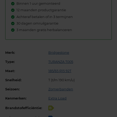
Binnen 1 uur gemonteerd
12 maanden productgarantie
Achteraf betalen of in 3 termijnen
30 dagen omruilgarantie
3 maanden gratis herbalanceren
Merk:
Bridgestone
Type:
TURANZA T005
Maat:
185/65 R15 92T
Snelheid:
T (t/m 190 km/u)
Seizoen:
Zomerbanden
Kenmerken:
Extra Load
Brandstofefficiëntie:
B