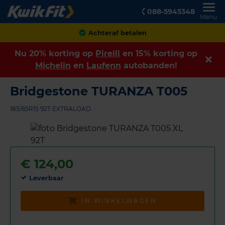
088-5945348
Menu
Klanten geven ons een
8,9
Nu 20% korting op
Pirelli
en 15% korting op
Michelin
en
Laufenn
autobanden!
Bridgestone TURANZA T005
185/65R15 92T EXTRALOAD
€
124,00
Leverbaar
IN WINKELWAGEN