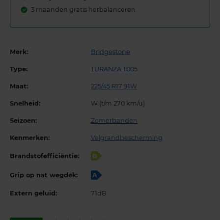
3 maanden gratis herbalanceren
Merk:
Bridgestone
Type:
TURANZA T005
Maat:
225/45 R17 91W
Snelheid:
W (t/m 270 km/u)
Seizoen:
Zomerbanden
Kenmerken:
Velgrandbescherming
Brandstofefficiëntie:
B
Grip op nat wegdek:
A
Extern geluid:
71dB