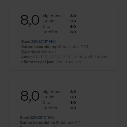
8,0
Algemeen
8,0
Geluid
8,0
Grip
9,0
Comfort
8,0
Band
225/45R17 91W
Datum beoordeling
26 november 2021
Type rijder
Normaal
Auto
MERCEDES-BENZ B220 2.0 HB 4-cil. B 184pk
Kilometer per jaar
0 tot 10.000 km
8,0
Algemeen
8,0
Geluid
8,0
Grip
8,0
Comfort
8,0
Band
225/45R17 91W
Datum beoordeling
15 oktober 2021