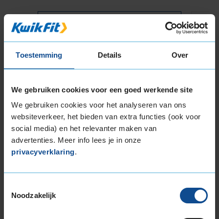
Montage Veilig & Zeker
€ 40,-
Per band
Toestemming
Details
Over
Montage
M
Balanceren
B
We gebruiken cookies voor een goed werkende site
Ventiel of TPMS service
Ve
We gebruiken cookies voor het analyseren van ons
websiteverkeer, het bieden van extra functies (ook voor
Stikstof
St
social media) en het relevanter maken van
Bandengarantieplan
B
advertenties. Meer info lees je in onze
privacyverklaring
.
Item
Toestemmingsselectie
1
Noodzakelijk
of
3