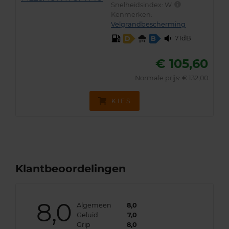
Snelheidsindex:
W
Kenmerken:
Velgrandbescherming
71dB
D
B
€ 105,60
Normale prijs: € 132,00
KIES
Klantbeoordelingen
8,0
Algemeen
8,0
Geluid
7,0
Grip
8,0