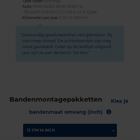
Type rijder
Normaal
Auto
MERCEDES-BENZ B180 1.6
-/BlueEFFICIENCY/CGi HB 4-cil. B 122pk
Kilometer per jaar
0 tot 10.000 km
Deskundig geadviseerd en vlot geholpen. Rij
niet meer zoveel. De achterbanden zijn nog
nooit gewisseld. Gelet op de leeftijd: volgend
jaar zijn ze aan de beurt. Tot dan.
Bandenmontagepakketten
Kies je
bandenmaat omvang (inch)