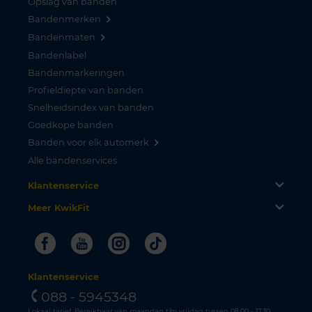
Opslag van banden
Bandenmerken
Bandenmaten
Bandenlabel
Bandenmarkeringen
Profieldiepte van banden
Snelheidsindex van banden
Goedkope banden
Banden voor elk automerk
Alle bandenservices
Klantenservice
Meer KwikFit
Facebook
Youtube
Instagram
Tiktok
Klantenservice
088 - 5945348
Lokaal tarief. Bereikbaar van maandag t/m vrijdag tussen 08.00 - 17.30