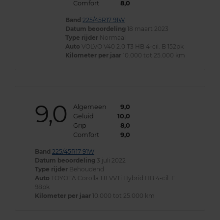
Comfort
8,0
Band
225/45R17 91W
Datum beoordeling
18 maart 2023
Type rijder
Normaal
Auto
VOLVO V40 2.0 T3 HB 4-cil. B 152pk
Kilometer per jaar
10.000 tot 25.000 km
9,0
Algemeen
9,0
Geluid
10,0
Grip
8,0
Comfort
9,0
Band
225/45R17 91W
Datum beoordeling
3 juli 2022
Type rijder
Behoudend
Auto
TOYOTA Corolla 1.8 VVTi Hybrid HB 4-cil. F
98pk
Kilometer per jaar
10.000 tot 25.000 km