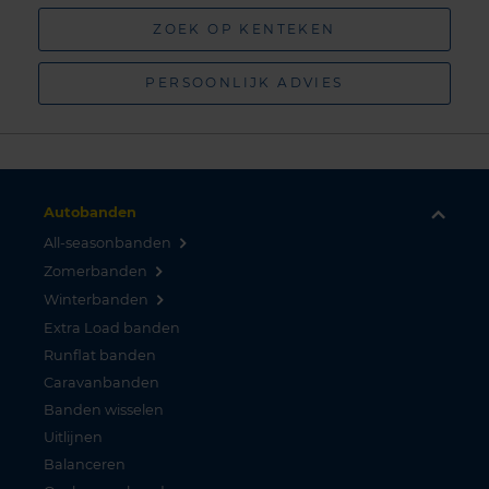
ZOEK OP KENTEKEN
PERSOONLIJK ADVIES
Autobanden
All-seasonbanden
Zomerbanden
Winterbanden
Extra Load banden
Runflat banden
Caravanbanden
Banden wisselen
Uitlijnen
Balanceren