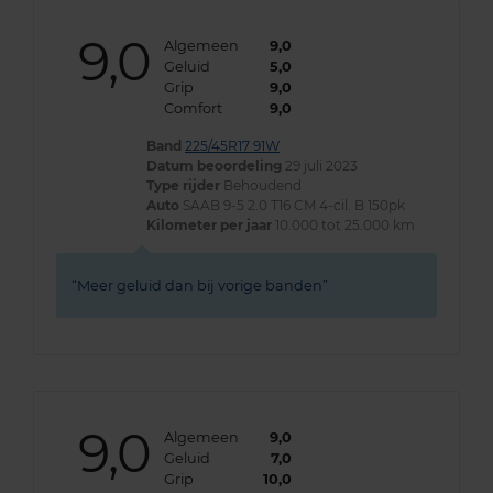
9,0
Algemeen
9,0
Geluid
5,0
Grip
9,0
Comfort
9,0
Band
225/45R17 91W
Datum beoordeling
29 juli 2023
Type rijder
Behoudend
Auto
SAAB 9-5 2.0 T16 CM 4-cil. B 150pk
Kilometer per jaar
10.000 tot 25.000 km
Meer geluid dan bij vorige banden
9,0
Algemeen
9,0
Geluid
7,0
Grip
10,0