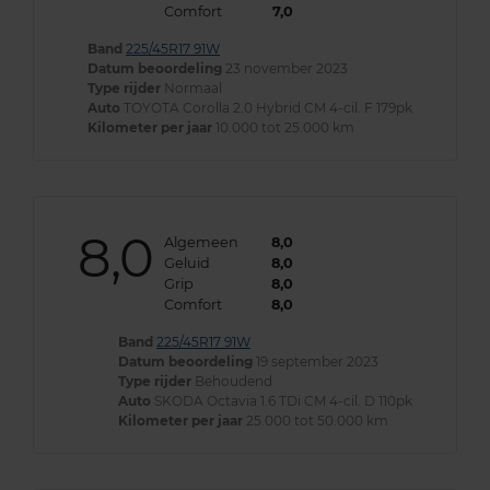
Comfort
7,0
Band
225/45R17 91W
Datum beoordeling
23 november 2023
Type rijder
Normaal
Auto
TOYOTA Corolla 2.0 Hybrid CM 4-cil. F 179pk
Kilometer per jaar
10.000 tot 25.000 km
8,0
Algemeen
8,0
Geluid
8,0
Grip
8,0
Comfort
8,0
Band
225/45R17 91W
Datum beoordeling
19 september 2023
Type rijder
Behoudend
Auto
SKODA Octavia 1.6 TDi CM 4-cil. D 110pk
Kilometer per jaar
25.000 tot 50.000 km