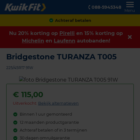
088-5945348
Menu
Achteraf betalen
Nu 20% korting op
Pirelli
en 15% korting op
Michelin
en
Laufenn
autobanden!
Bridgestone TURANZA T005
225/45R17 91W
€
115,00
Uitverkocht:
Bekijk alternatieven
Binnen 1 uur gemonteerd
12 maanden productgarantie
Achteraf betalen of in 3 termijnen
30 dagen omruilgarantie