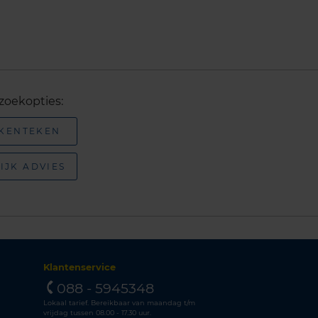
zoekopties:
 KENTEKEN
IJK ADVIES
Klantenservice
088 - 5945348
Lokaal tarief. Bereikbaar van maandag t/m
vrijdag tussen 08.00 - 17.30 uur.