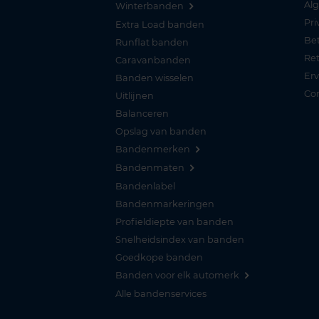
Al
Winterbanden
Pri
Extra Load banden
Be
Runflat banden
Re
Caravanbanden
Er
Banden wisselen
Co
Uitlijnen
Balanceren
Opslag van banden
Bandenmerken
Bandenmaten
Bandenlabel
Bandenmarkeringen
Profieldiepte van banden
Snelheidsindex van banden
Goedkope banden
Banden voor elk automerk
Alle bandenservices