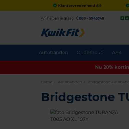
Klanttevredenheid 8,9
Wij helpen je graag.
088 - 5945348
Autobanden
Onderhoud
APK
Nu 20% korti
Home
Autobanden
Bridgestone autoban
Bridgestone 