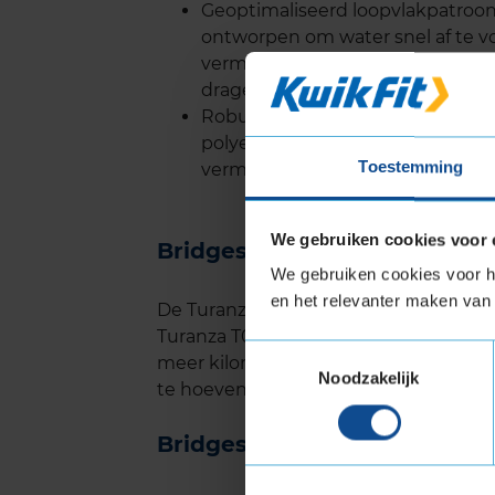
Geoptimaliseerd loopvlakpatroon
ontworpen om water snel af te vo
vermindert. Hoge blokken in h
dragen bij aan de veiligheid bij r
Robuuste constructie: De band i
polyester en staal, wat niet alle
Toestemming
vermindert, waardoor je brandsto
We gebruiken cookies voor 
Bridgestone Turanza T005 l
We gebruiken cookies voor he
en het relevanter maken van 
De Turanza T005 heeft een langere le
Turanza T001 EVO. Interne tests van B
Toestemmingsselectie
meer kilometrage behaalt, wat beteke
Noodzakelijk
te hoeven vervangen.
Bridgestone Turanza T005 g