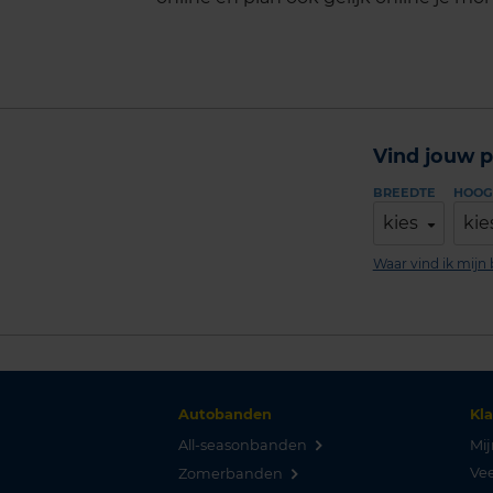
Vind jouw p
BREEDTE
HOOG
kies
kie
Waar vind ik mij
Autobanden
Kl
All-seasonbanden
Mij
Vee
Zomerbanden