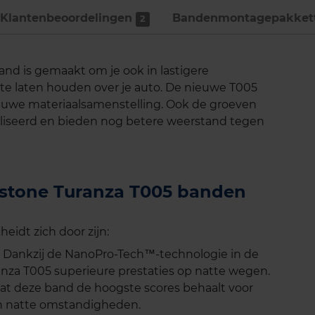
Klantenbeoordelingen
Bandenmontage­pakket
2
d is gemaakt om je ook in lastigere
te laten houden over je auto. De nieuwe T005
euwe materiaalsamenstelling. Ook de groeven
liseerd en bieden nog betere weerstand tegen
gestone Turanza T005 banden
idt zich door zijn:
 Dankzij de NanoPro-Tech™-technologie in de
za T005 superieure prestaties op natte wegen.
dat deze band de hoogste scores behaalt voor
n natte omstandigheden.