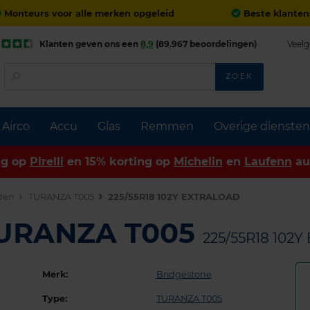
Monteurs voor alle merken opgeleid
Beste klanten
Klanten geven ons een
8,9
(89.967 beoordelingen)
Veelg
ZOEK
Airco
Accu
Glas
Remmen
Overige diensten
ng op
Pirelli
en 15% korting op
Michelin
en
Laufenn
au
den
TURANZA T005
225/55R18 102Y EXTRALOAD
TURANZA T005
225/55R18 102
Merk:
Bridgestone
Type:
TURANZA T005