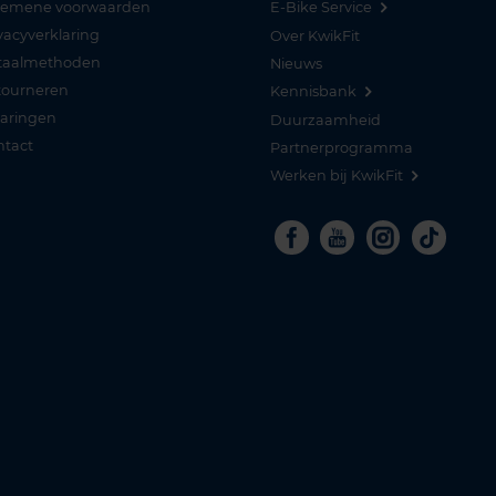
gemene voorwaarden
E-Bike Service
vacyverklaring
Over KwikFit
taalmethoden
Nieuws
tourneren
Kennisbank
varingen
Duurzaamheid
ntact
Partnerprogramma
Werken bij KwikFit
Facebook
Youtube
Instagra
Tikto