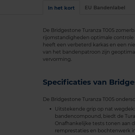
EU Bandenlabel
In het kort
De Bridgestone Turanza T005 zomerban
rijomstandigheden optimale controle 
heeft een verbeterd karkas en een ni
van het bandenpatroon zijn geoptima
vervorming.
Specificaties van Brid
De Bridgestone Turanza T005 ondersche
Uitstekende grip op nat wegdek:
bandencompound, biedt de Turan
Onafhankelijke tests tonen aan 
remprestaties en bochtenwerk i