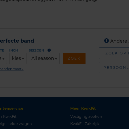
erfecte band
Andere 
TE
INCH
SEIZOEN
ZOEK OP
s
kies
All season
ZOEK
PERSOONL
n bandenmaat?
antenservice
Meer KwikFit
n KwikFit
Vestiging zoeken
lgestelde vragen
KwikFit Zakelijk