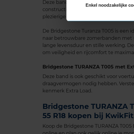
Deze band is ook ontworpen met comf
Enkel noodzakelijke co
constructie zorgen voor een stille rij
plezierige rit, zelfs bij hogere snelhede
De Bridgestone Turanza T005 is een id
naar betrouwbare zomerbanden met u
lange levensduur en stille werking. 
om veiligheid en rijcomfort te maximal
Bridgestone TURANZA T005 met Ext
Deze band is ook geschikt voor voer
draagvermogen nodig hebben. Verste
kenmerk Extra Load.
Bridgestone TURANZA T0
55 R18 kopen bij KwikFit
Koop de Bridgestone TURANZA T005 Ex
online en plan ook gelijk online je mon