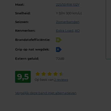
Maat:
225/55 R18 102Y
Snelheid:
Y (t/m 300 km/u)
Seizoen:
Zomerbanden
Kenmerken:
Extra Load
,
AO
Brandstofefficiëntie:
B
Grip op nat wegdek:
A
Extern geluid:
72dB
9,5
Op basis van
2 reviews
Vergelijk deze band met alternatieven