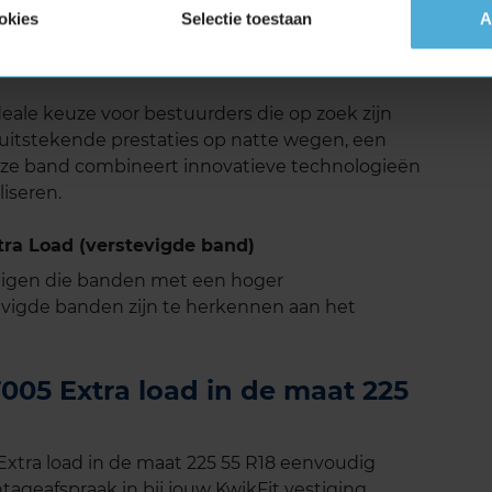
ort in gedachten. Het loopvlak en de
okies
Selectie toestaan
A
ervaring, wat bijdraagt aan een comfortabele en
n.
eale keuze voor bestuurders die op zoek zijn
itstekende prestaties op natte wegen, een
Deze band combineert innovatieve technologieën
iseren.
ra Load (verstevigde band)
tuigen die banden met een hoger
vigde banden zijn te herkennen aan het
05 Extra load in de maat 225
tra load in de maat 225 55 R18 eenvoudig
tageafspraak in bij jouw KwikFit vestiging.