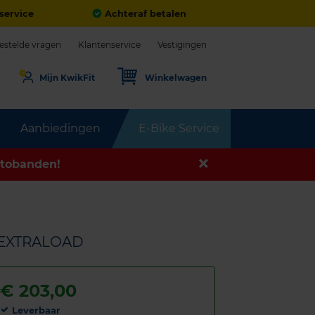
service
Achteraf betalen
estelde vragen
Klantenservice
Vestigingen
Mijn KwikFit
Winkelwagen
Aanbiedingen
E-Bike Service
tobanden!
Y EXTRALOAD
€
203,00
Leverbaar