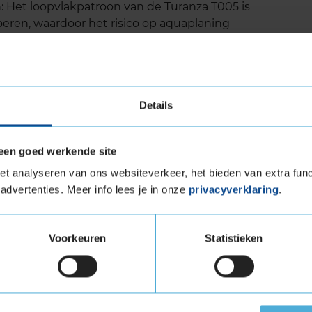
: Het loopvlakpatroon van de Turanza T005 is
eren, waardoor het risico op aquaplaning
et schoudergebied en een brede middenopening
egen.
s opgebouwd uit duurzame materialen zoals stijf
en de grip verbetert maar ook de rolweerstand
Details
f bespaart.
een goed werkende site
evensduur
t analyseren van ons websiteverkeer, het bieden van extra func
advertenties. Meer info lees je in onze
privacyverklaring
.
vensduur vergeleken met zijn voorganger, de
ridgestone laten zien dat deze band tot 11%
nt dat je langer kunt rijden zonder de banden
Voorkeuren
Statistieken
eluid