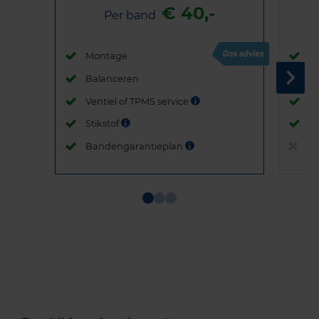
€ 40,-
Per band
Montage
M
Balanceren
B
Ventiel of TPMS service
Ve
Stikstof
St
Bandengarantieplan
B
Item
1
of
3