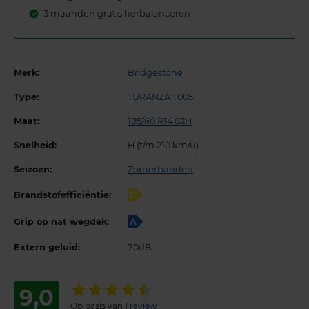
3 maanden gratis herbalanceren
Merk:
Bridgestone
Type:
TURANZA T005
Maat:
185/60 R14 82H
Snelheid:
H (t/m 210 km/u)
Seizoen:
Zomerbanden
Brandstofefficiëntie:
C
Grip op nat wegdek:
A
Extern geluid:
70dB
9,0
Op basis van
1 review