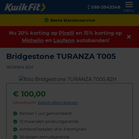
088-5945348
Menu
Achteraf betalen
Nu 20% korting op
Pirelli
en 15% korting op
Michelin
en
Laufenn
autobanden!
Bridgestone TURANZA T005
185/60R14 82H
€
100,00
Uitverkocht:
Bekijk alternatieven
Binnen 1 uur gemonteerd
12 maanden productgarantie
Achteraf betalen of in 3 termijnen
30 dagen omruilgarantie