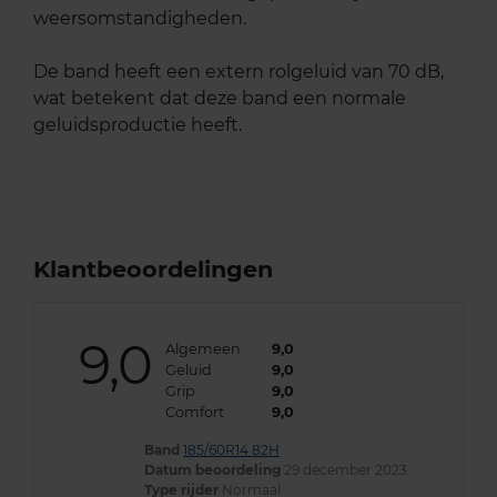
weersomstandigheden.
De band heeft een extern rolgeluid van 70 dB,
wat betekent dat deze band een normale
geluidsproductie heeft.
Klantbeoordelingen
9,0
Algemeen
9,0
Geluid
9,0
Grip
9,0
Comfort
9,0
Band
185/60R14 82H
Datum beoordeling
29 december 2023
Type rijder
Normaal