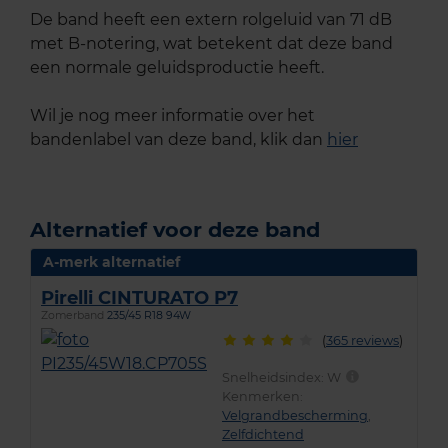
De band heeft een extern rolgeluid van 71 dB
met B-notering, wat betekent dat deze band
een normale geluidsproductie heeft.
Wil je nog meer informatie over het
bandenlabel van deze band, klik dan
hier
Alternatief voor deze band
A-merk alternatief
Pirelli CINTURATO P7
Zomerband
235/45 R18 94W
(
365 reviews
)
Snelheidsindex:
W
Kenmerken:
Velgrandbescherming
,
Zelfdichtend