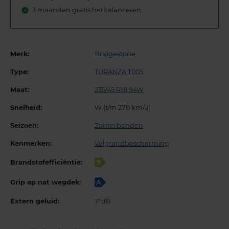
3 maanden gratis herbalanceren
Merk:
Bridgestone
Type:
TURANZA T005
Maat:
235/45 R18 94W
Snelheid:
W (t/m 270 km/u)
Seizoen:
Zomerbanden
Kenmerken:
Velgrandbescherming
Brandstofefficiëntie:
B
Grip op nat wegdek:
A
Extern geluid:
71dB