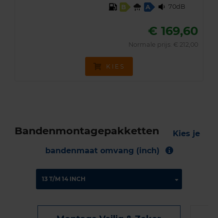
70dB
B
A
€ 169,60
Normale prijs: € 212,00
KIES
Bandenmontagepakketten
Kies je
bandenmaat omvang (inch)