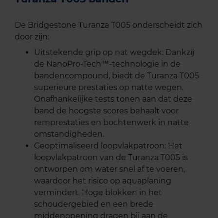
De Bridgestone Turanza T005 onderscheidt zich
door zijn:
Uitstekende grip op nat wegdek: Dankzij
de NanoPro-Tech™-technologie in de
bandencompound, biedt de Turanza T005
superieure prestaties op natte wegen.
Onafhankelijke tests tonen aan dat deze
band de hoogste scores behaalt voor
remprestaties en bochtenwerk in natte
omstandigheden.
Geoptimaliseerd loopvlakpatroon: Het
loopvlakpatroon van de Turanza T005 is
ontworpen om water snel af te voeren,
waardoor het risico op aquaplaning
vermindert. Hoge blokken in het
schoudergebied en een brede
middenopening dragen bij aan de