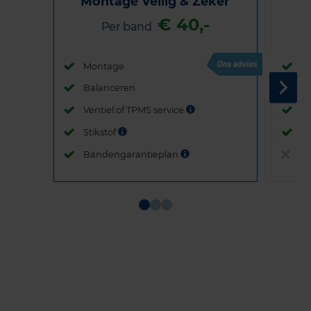
Montage Veilig & Zeker
€ 40,-
Per band
Montage
M
Balanceren
B
Ventiel of TPMS service
Ve
Stikstof
St
Bandengarantieplan
B
Item
1
of
3