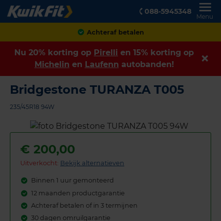
088-5945348
Menu
Achteraf betalen
Nu 20% korting op
Pirelli
en 15% korting op
Michelin
en
Laufenn
autobanden!
Bridgestone TURANZA T005
235/45R18 94W
€
200,00
Uitverkocht:
Bekijk alternatieven
Binnen 1 uur gemonteerd
12 maanden productgarantie
Achteraf betalen of in 3 termijnen
30 dagen omruilgarantie