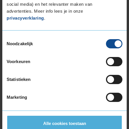
social media) en het relevanter maken van
205/50R16 87W
advertenties. Meer info lees je in onze
205/55R16 91H
privacyverklaring
.
205/55R16 91V
205/55R16 91W
205/55R16 91W
Toestemmingsselectie
205/55R16 91W
Noodzakelijk
205/55R16 91W RUNFLAT
205/55R16 94V EXTRALOAD
Voorkeuren
205/60R16 92H
205/60R16 92V
205/60R16 96H EXTRALOAD
Statistieken
205/60R16 96V EXTRALOAD
205/60R16 96W EXTRALOAD RUNFLAT
Marketing
205/65R16 95H
205/65R16 95W
215/55R16 93H
215/55R16 93V
Alle cookies toestaan
215/55R16 93W