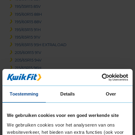
195/55R15 85V
195/60R15 88H
195/60R15 88V
195/65R15 91H
195/65R15 91V
195/65R15 95H EXTRALOAD
205/60R15 91V
205/65R15 94V
215/65R15 96H
16-inch banden
195/45R16 84V EXTRALOAD
195/50R16 88V EXTRALOAD
Toestemming
Details
Over
195/55R16 87H
195/55R16 87V
We gebruiken cookies voor een goed werkende site
195/55R16 91H EXTRALOAD
195/55R16 91V EXTRALOAD
We gebruiken cookies voor het analyseren van ons
205/45R16 87W EXTRALOAD
websiteverkeer, het bieden van extra functies (ook voor