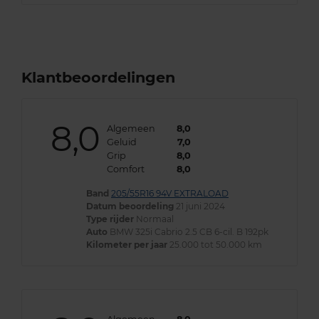
Klantbeoordelingen
8,0
Algemeen
8,0
Geluid
7,0
Grip
8,0
Comfort
8,0
Band
205/55R16 94V EXTRALOAD
Datum beoordeling
21 juni 2024
Type rijder
Normaal
Auto
BMW 325i Cabrio 2.5 CB 6-cil. B 192pk
Kilometer per jaar
25.000 tot 50.000 km