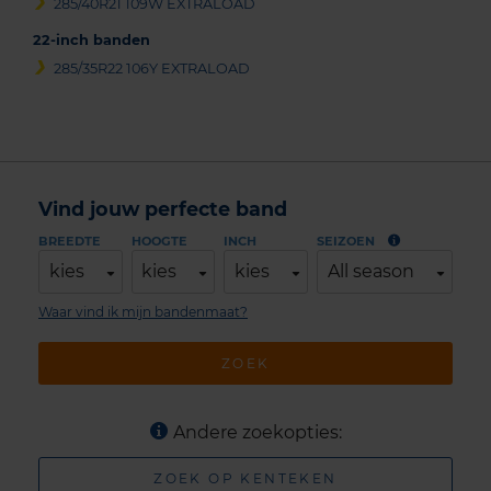
285/40R21 109W EXTRALOAD
22-inch banden
285/35R22 106Y EXTRALOAD
Vind jouw perfecte band
BREEDTE
HOOGTE
INCH
SEIZOEN
kies
kies
kies
All season
Waar vind ik mijn bandenmaat?
ZOEK
Andere zoekopties:
ZOEK OP KENTEKEN