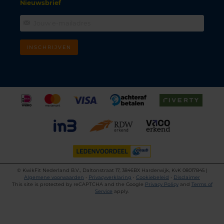
Nieuwsbrief
INSCHRIJVEN
©
KwikFit Nederland B.V., Daltonstraat 17, 3846BX Harderwijk, KvK 08017845 |
Algemene voorwaarden
•
Privacyverklaring
•
Cookiebeleid
•
Disclaimer
This site is protected by reCAPTCHA and the Google
Privacy Policy
and
Terms of
Service
apply.