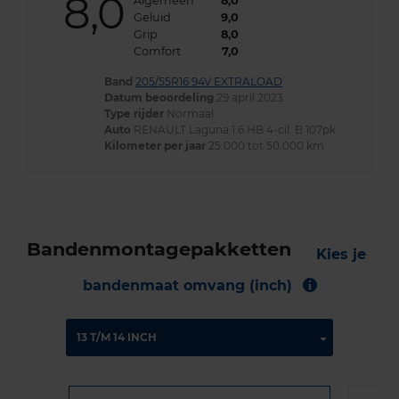
8,0
Algemeen
8,0
Geluid
9,0
Grip
8,0
Comfort
7,0
Band
205/55R16 94V EXTRALOAD
Datum beoordeling
29 april 2023
Type rijder
Normaal
Auto
RENAULT Laguna 1.6 HB 4-cil. B 107pk
Kilometer per jaar
25.000 tot 50.000 km
Bandenmontagepakketten
Kies je
bandenmaat omvang (inch)