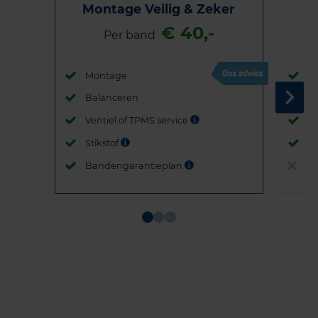
Montage Veilig & Zeker
€ 40,-
Per band
Montage
M
Balanceren
B
Ventiel of TPMS service
Ve
Stikstof
St
Bandengarantieplan
B
Item
1
of
3