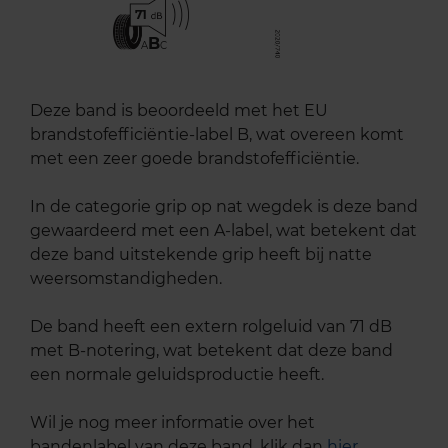
71
B
A
C
Deze band is beoordeeld met het EU
brandstofefficiëntie-label B, wat overeen komt
met een zeer goede brandstofefficiëntie.
In de categorie grip op nat wegdek is deze band
gewaardeerd met een A-label, wat betekent dat
deze band uitstekende grip heeft bij natte
weersomstandigheden.
De band heeft een extern rolgeluid van 71 dB
met B-notering, wat betekent dat deze band
een normale geluidsproductie heeft.
Wil je nog meer informatie over het
bandenlabel van deze band, klik dan
hier