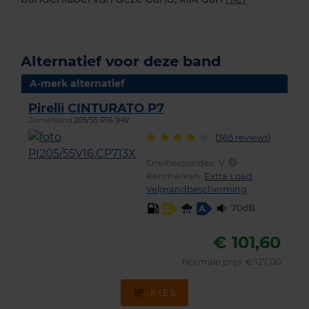
Alternatief voor deze band
A-merk alternatief
Pirelli CINTURATO P7
Zomerband
205/55 R16 94V
(
365 reviews
)
Snelheidsindex:
V
Kenmerken:
Extra Load
,
Velgrandbescherming
70dB
C
A
€ 101,60
Normale prijs: € 127,00
KIES