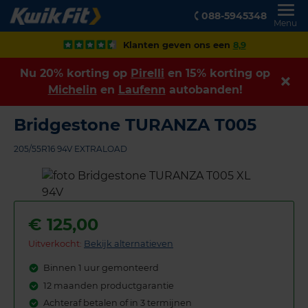
088-5945348
Menu
Klanten geven ons een
8,9
Nu 20% korting op
Pirelli
en 15% korting op
Michelin
en
Laufenn
autobanden!
Bridgestone TURANZA T005
205/55R16 94V EXTRALOAD
€
125,00
Uitverkocht:
Bekijk alternatieven
Binnen 1 uur gemonteerd
12 maanden productgarantie
Achteraf betalen of in 3 termijnen