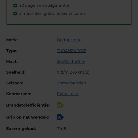
30 dagen omruilgarantie
3 maanden gratis herbalanceren
Merk:
Bridgestone
Type:
TURANZA T005
Maat:
205/55 R16 94V
Snelheid:
V (t/m 240 km/u)
Seizoen:
Zomerbanden
Kenmerken:
Extra Load
Brandstofefficiëntie:
B
Grip op nat wegdek:
A
Extern geluid:
71dB