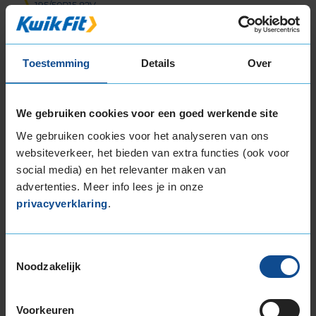
195/50R15 82V
195/55R15 85V
195/60R15 88H
195/60R15 88V
Toestemming
Details
Over
195/65R15 91H
195/65R15 91V
We gebruiken cookies voor een goed werkende site
195/65R15 95H EXTRALOAD
205/60R15 91V
We gebruiken cookies voor het analyseren van ons
205/65R15 94V
websiteverkeer, het bieden van extra functies (ook voor
215/65R15 96H
social media) en het relevanter maken van
advertenties. Meer info lees je in onze
16-inch banden
privacyverklaring
.
195/45R16 84V EXTRALOAD
195/50R16 88V EXTRALOAD
195/55R16 87H
Toestemmingsselectie
195/55R16 87V
Noodzakelijk
195/55R16 91H EXTRALOAD
195/55R16 91V EXTRALOAD
Voorkeuren
205/45R16 87W EXTRALOAD