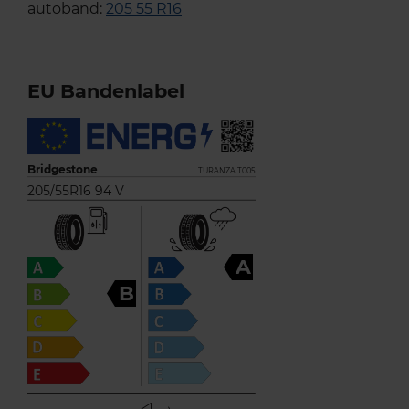
autoband:
205 55 R16
EU Bandenlabel
Bridgestone
TURANZA T005
205/55R16 94 V
A
B