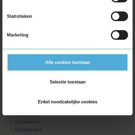
205/50R16 87W
205/55R16 91H
Statistieken
205/55R16 91V
205/55R16 91W
Marketing
205/55R16 91W
205/55R16 91W
205/55R16 91W RUNFLAT
205/60R16 92H
Alle cookies toestaan
205/60R16 92V
205/60R16 96H EXTRALOAD
Selectie toestaan
205/60R16 96V EXTRALOAD
205/60R16 96W EXTRALOAD RUNFLAT
205/65R16 95H
Enkel noodzakelijke cookies
205/65R16 95W
215/55R16 93H
215/55R16 93V
215/55R16 93W