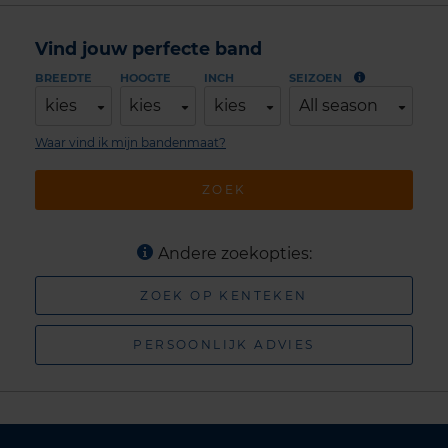
Vind jouw perfecte band
BREEDTE
HOOGTE
INCH
SEIZOEN
kies
kies
kies
All season
Waar vind ik mijn bandenmaat?
ZOEK
Andere zoekopties:
ZOEK OP KENTEKEN
PERSOONLIJK ADVIES