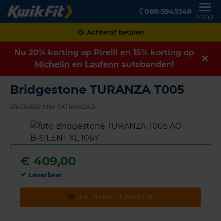
088-5945348
Menu
Achteraf betalen
Nu 20% korting op
Pirelli
en 15% korting op
Michelin
en
Laufenn
autobanden!
Bridgestone TURANZA T005
285/35R22 106Y EXTRALOAD
€
409,00
Leverbaar
IN WINKELWAGEN