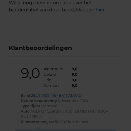
Wil je nog meer informatie over het
bandenlabel van deze band, klik dan
hier
Klantbeoordelingen
9,0
Algemeen
9,0
Geluid
9,0
Grip
9,0
Comfort
9,0
Band
285/35R22 106Y EXTRALOAD
Datum beoordeling
6 december 2024
Type rijder
Normaal
Auto
AUDI Q7 Quattro 3.0 50 TDi Mild Hybrid SUV
6-cil. I 286pk
Kilometer per jaar
50.000 km of meer