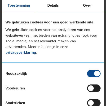
195/65R15 91H
Toestemming
Details
Over
195/65R15 91V
195/65R15 95H EXTRALOAD
205/60R15 91V
We gebruiken cookies voor een goed werkende site
205/65R15 94V
We gebruiken cookies voor het analyseren van ons
215/65R15 96H
websiteverkeer, het bieden van extra functies (ook voor
16-inch banden
social media) en het relevanter maken van
195/45R16 84V EXTRALOAD
advertenties. Meer info lees je in onze
195/50R16 88V EXTRALOAD
privacyverklaring
.
195/55R16 87H
195/55R16 87V
195/55R16 91H EXTRALOAD
Toestemmingsselectie
Noodzakelijk
195/55R16 91V EXTRALOAD
205/45R16 87W EXTRALOAD
205/50R16 87W
Voorkeuren
205/55R16 91H
205/55R16 91V
Statistieken
205/55R16 91W