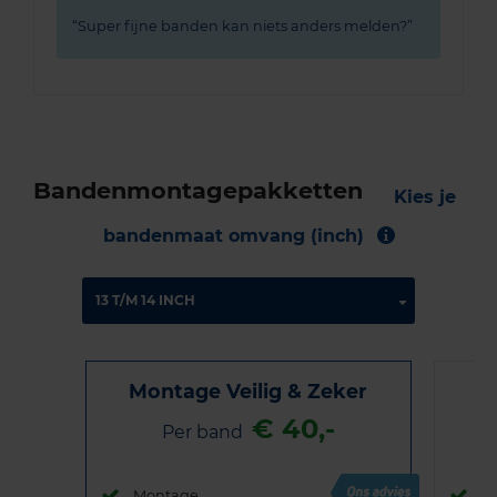
Super fijne banden kan niets anders melden?
Bandenmontagepakketten
Kies je
bandenmaat omvang (inch)
Montage Veilig & Zeker
€ 40,-
Per band
Montage
M