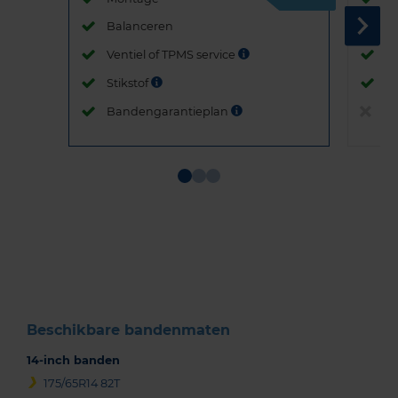
Balanceren
B
Ventiel of TPMS service
Ve
Stikstof
St
Bandengarantieplan
B
Item
1
of
3
Beschikbare bandenmaten
14-inch banden
175/65R14 82T