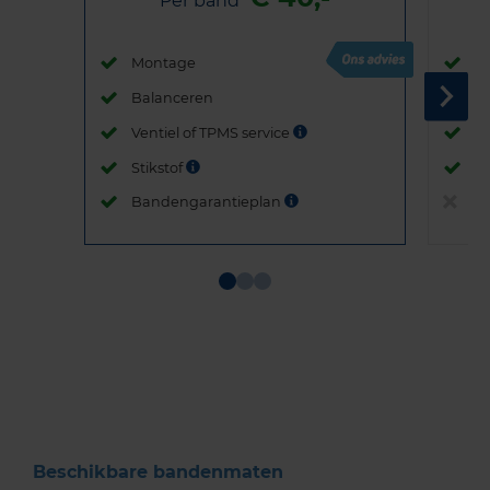
Per band
Montage
M
Balanceren
B
Ventiel of TPMS service
Ve
Stikstof
St
Bandengarantieplan
B
Item
1
of
3
Beschikbare bandenmaten