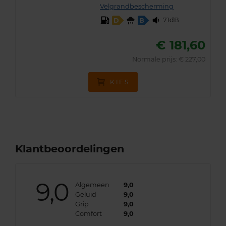
Velgrandbescherming
71dB
D
B
€ 181,60
Normale prijs: € 227,00
KIES
Klantbeoordelingen
9,0
Algemeen
9,0
Geluid
9,0
Grip
9,0
Comfort
9,0