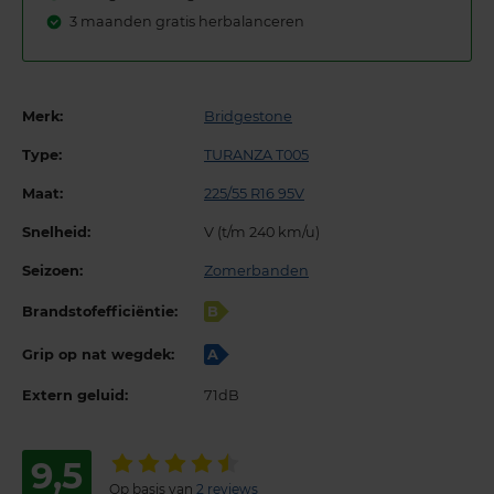
3 maanden gratis herbalanceren
Merk:
Bridgestone
Type:
TURANZA T005
Maat:
225/55 R16 95V
Snelheid:
V (t/m 240 km/u)
Seizoen:
Zomerbanden
Brandstofefficiëntie:
B
Grip op nat wegdek:
A
Extern geluid:
71dB
9,5
Op basis van
2 reviews