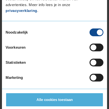
195/60R15 88H
advertenties. Meer info lees je in onze
195/60R15 88V
privacyverklaring
.
195/65R15 91H
195/65R15 91V
Toestemmingsselectie
195/65R15 95H EXTRALOAD
Noodzakelijk
205/60R15 91V
205/65R15 94V
215/65R15 96H
Voorkeuren
16-inch banden
195/45R16 84V EXTRALOAD
Statistieken
195/50R16 88V EXTRALOAD
195/55R16 87H
Marketing
195/55R16 87V
195/55R16 91H EXTRALOAD
195/55R16 91V EXTRALOAD
205/45R16 87W EXTRALOAD
Alle cookies toestaan
205/50R16 87W