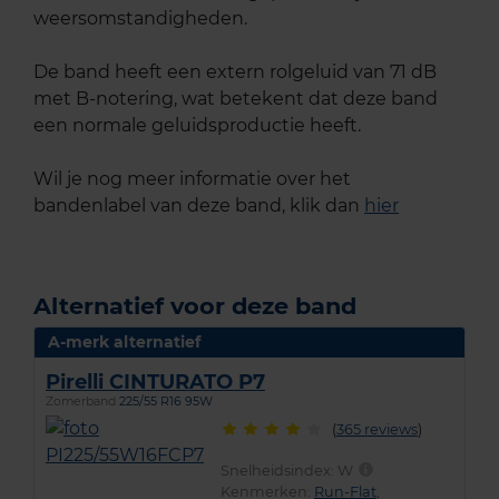
weersomstandigheden.
De band heeft een extern rolgeluid van 71 dB
met B-notering, wat betekent dat deze band
een normale geluidsproductie heeft.
Wil je nog meer informatie over het
bandenlabel van deze band, klik dan
hier
Alternatief voor deze band
A-merk alternatief
Pirelli CINTURATO P7
Zomerband
225/55 R16 95W
(
365 reviews
)
Snelheidsindex:
W
Kenmerken:
Run-Flat
,