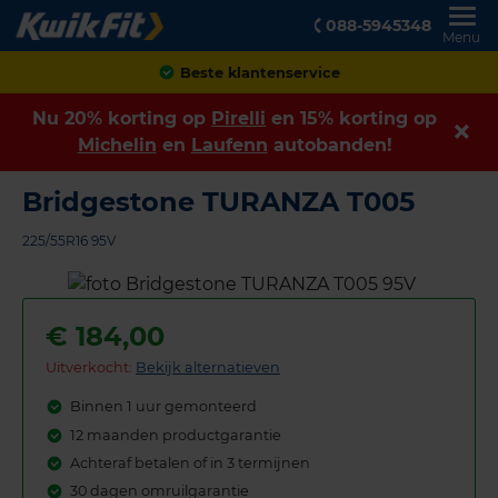
088-5945348
Menu
Achteraf betalen
Nu 20% korting op
Pirelli
en 15% korting op
Michelin
en
Laufenn
autobanden!
Bridgestone TURANZA T005
225/55R16 95V
€
184,00
Uitverkocht:
Bekijk alternatieven
Binnen 1 uur gemonteerd
12 maanden productgarantie
Achteraf betalen of in 3 termijnen
30 dagen omruilgarantie