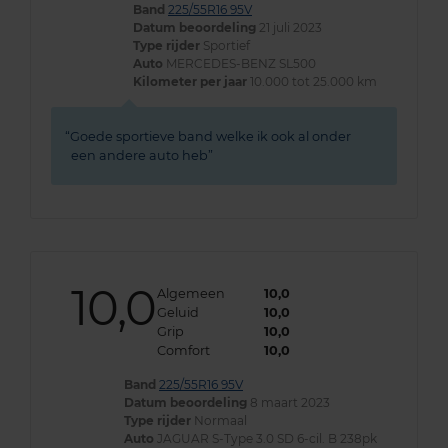
Band
225/55R16 95V
Datum beoordeling
21 juli 2023
Type rijder
Sportief
Auto
MERCEDES-BENZ SL500
Kilometer per jaar
10.000 tot 25.000 km
Goede sportieve band welke ik ook al onder
een andere auto heb
10,0
Algemeen
10,0
Geluid
10,0
Grip
10,0
Comfort
10,0
Band
225/55R16 95V
Datum beoordeling
8 maart 2023
Type rijder
Normaal
Auto
JAGUAR S-Type 3.0 SD 6-cil. B 238pk