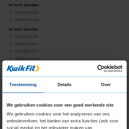
14-inch banden
175/65R14 82T
185/60R14 82H
15-inch banden
155/60R15 74T
165/65R15 81T
175/55R15 77T
175/65R15 84H
185/55R15 82V
185/60R15 84H
185/60R15 88H EXTRALOAD
Toestemming
Details
Over
185/65R15 88H
185/65R15 88T
185/65R15 92T EXTRALOAD
We gebruiken cookies voor een goed werkende site
195/50R15 82H
We gebruiken cookies voor het analyseren van ons
195/50R15 82V
websiteverkeer, het bieden van extra functies (ook voor
195/55R15 85V
social media) en het relevanter maken van